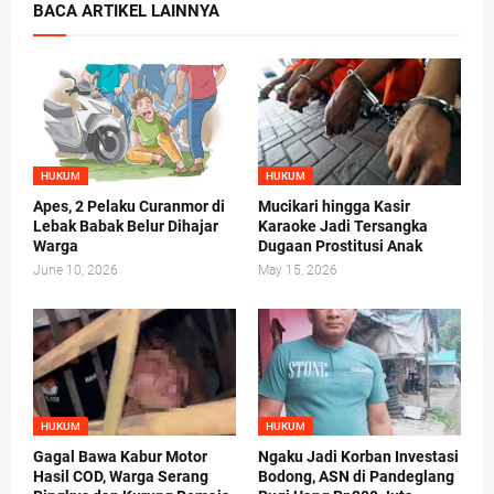
BACA ARTIKEL LAINNYA
HUKUM
HUKUM
Apes, 2 Pelaku Curanmor di
Mucikari hingga Kasir
Lebak Babak Belur Dihajar
Karaoke Jadi Tersangka
Warga
Dugaan Prostitusi Anak
June 10, 2026
May 15, 2026
HUKUM
HUKUM
Gagal Bawa Kabur Motor
Ngaku Jadi Korban Investasi
Hasil COD, Warga Serang
Bodong, ASN di Pandeglang