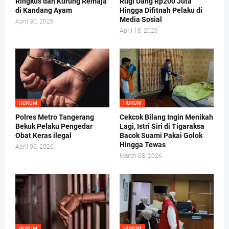
Ringkus dan Kurung Remaja
Rugi Uang Rp200 Juta
di Kandang Ayam
Hingga Difitnah Pelaku di
Media Sosial
April 30, 2026
April 18, 2026
HUKUM
HUKUM
Polres Metro Tangerang
Cekcok Bilang Ingin Menikah
Bekuk Pelaku Pengedar
Lagi, Istri Siri di Tigaraksa
Obat Keras ilegal
Bacok Suami Pakai Golok
Hingga Tewas
April 06, 2026
March 08, 2026
HUKUM
HUKUM