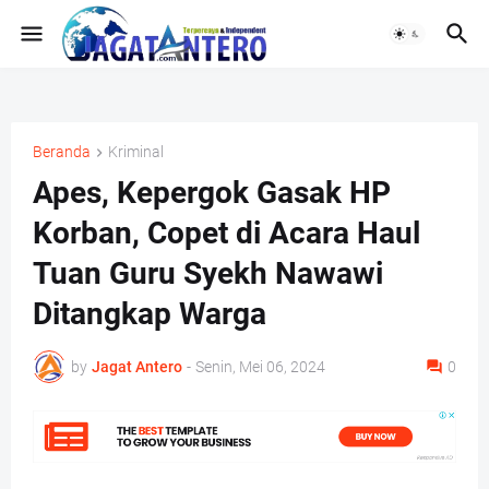
Beranda
Kriminal
Apes, Kepergok Gasak HP
Korban, Copet di Acara Haul
Tuan Guru Syekh Nawawi
Ditangkap Warga
by
Jagat Antero
-
Senin, Mei 06, 2024
0