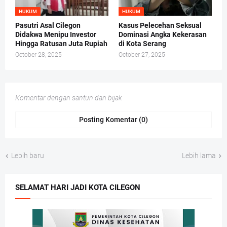
HUKUM
HUKUM
Pasutri Asal Cilegon
Kasus Pelecehan Seksual
Didakwa Menipu Investor
Dominasi Angka Kekerasan
Hingga Ratusan Juta Rupiah
di Kota Serang
October 28, 2025
October 27, 2025
Komentar dengan santun dan bijak
Posting Komentar (0)
Lebih baru
Lebih lama
SELAMAT HARI JADI KOTA CILEGON