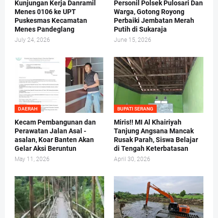
Kunjungan Kerja Danramil
Personil Polsek Pulosari Dan
Menes 0106 ke UPT
Warga, Gotong Royong
Puskesmas Kecamatan
Perbaiki Jembatan Merah
Menes Pandeglang
Putih di Sukaraja
July 24, 2026
June 15, 2026
DAERAH
BUPATI SERANG
Kecam Pembangunan dan
Miris!! MI Al Khairiyah
Perawatan Jalan Asal -
Tanjung Angsana Mancak
asalan, Koar Banten Akan
Rusak Parah, Siswa Belajar
Gelar Aksi Beruntun
di Tengah Keterbatasan
May 11, 2026
April 30, 2026