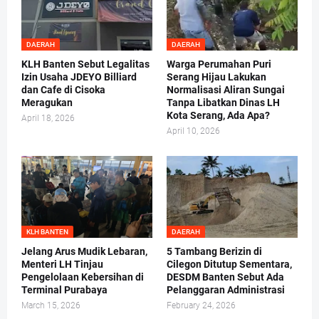
DAERAH
DAERAH
KLH Banten Sebut Legalitas
Warga Perumahan Puri
Izin Usaha JDEYO Billiard
Serang Hijau Lakukan
dan Cafe di Cisoka
Normalisasi Aliran Sungai
Meragukan
Tanpa Libatkan Dinas LH
Kota Serang, Ada Apa?
April 18, 2026
April 10, 2026
KLH BANTEN
DAERAH
Jelang Arus Mudik Lebaran,
5 Tambang Berizin di
Menteri LH Tinjau
Cilegon Ditutup Sementara,
Pengelolaan Kebersihan di
DESDM Banten Sebut Ada
Terminal Purabaya
Pelanggaran Administrasi
March 15, 2026
February 24, 2026