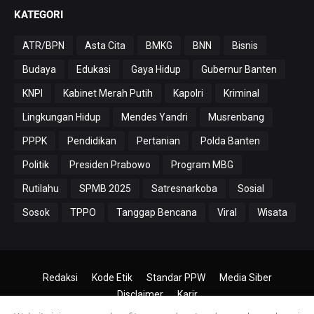
KATEGORI
ATR/BPN
Asta Cita
BMKG
BNN
Bisnis
Budaya
Edukasi
Gaya Hidup
Gubernur Banten
KNPI
Kabinet Merah Putih
Kapolri
Kriminal
Lingkungan Hidup
Mendes Yandri
Musrenbang
PPPK
Pendidikan
Pertanian
Polda Banten
Politik
Presiden Prabowo
Program MBG
Rutilahu
SPMB 2025
Satresnarkoba
Sosial
Sosok
TPPO
Tanggap Bencana
Viral
Wisata
Redaksi
Kode Etik
Standar PPW
Media Siber
Disclaimer
Karir