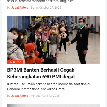
seksual tercatat mendominasi total angka ke…
by
Jagat Antero
-
Senin, Oktober 27, 2025
PERISTIWA
BP3MI Banten Berhasil Cegah
Keberangkatan 690 PMI ilegal
Ilustrasi - sejumlah pekerja migran Indonesia saat tiba di
Bandara Internasional Soekarno-Hatta …
by
Jagat Antero
-
Minggu, April 13, 2025