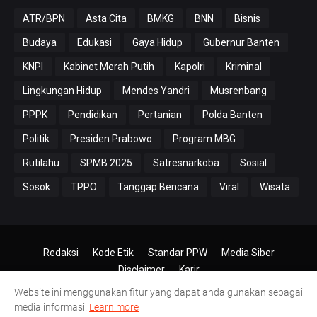
ATR/BPN
Asta Cita
BMKG
BNN
Bisnis
Budaya
Edukasi
Gaya Hidup
Gubernur Banten
KNPI
Kabinet Merah Putih
Kapolri
Kriminal
Lingkungan Hidup
Mendes Yandri
Musrenbang
PPPK
Pendidikan
Pertanian
Polda Banten
Politik
Presiden Prabowo
Program MBG
Rutilahu
SPMB 2025
Satresnarkoba
Sosial
Sosok
TPPO
Tanggap Bencana
Viral
Wisata
Redaksi
Kode Etik
Standar PPW
Media Siber
Disclaimer
Karir
Website ini menggunakan fitur yang dapat anda gunakan sebagai
© 2024-2026
PT.Antero Inti Media
media informasi.
Learn more