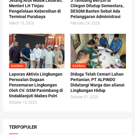
Jelang Arus Mudik Lebaran,
5 Tambang Berizin di
Menteri LH Tinjau
Cilegon Ditutup Sementara,
Pengelolaan Kebersihan di
DESDM Banten Sebut Ada
Terminal Purabaya
Pelanggaran Administrasi
March 15, 2026
February 24, 2026
DAERAH
DAERAH
Laporan Aktivis Lingkungan
Diduga Telah Cemari Lahan
Persoalan Dugaan
Pertanian, PT ALPINDO
Pencemaran Lingkungan
Didatangi Warga dan aliansi
Oleh CV. GSM Panimbang di
Lingkungan Hidup
tindaklanjuti Mabes Polri
October 01, 2025
October 15, 2025
TERPOPULER