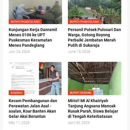
BUPATI PANDEGLANG
BUPATI PANDEGLANG
Kunjungan Kerja Danramil
Personil Polsek Pulosari Dan
Menes 0106 ke UPT
Warga, Gotong Royong
Puskesmas Kecamatan
Perbaiki Jembatan Merah
Menes Pandeglang
Putih di Sukaraja
July 24, 2026
June 15, 2026
DAERAH
BUPATI SERANG
Kecam Pembangunan dan
Miris!! MI Al Khairiyah
Perawatan Jalan Asal -
Tanjung Angsana Mancak
asalan, Koar Banten Akan
Rusak Parah, Siswa Belajar
Gelar Aksi Beruntun
di Tengah Keterbatasan
May 11, 2026
April 30, 2026