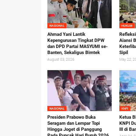
NASIONAL
HUKUM
Ahmad Yani Lantik
Refleks
Kepengurusan Tingkat DPW
Aiansi 
dan DPD Partai MASYUMI se-
Keterlib
Banten, Sekaligus Bimtek
Sipil
August 03, 2026
May 22, 2
NASIONAL
KNPI
Presiden Prabowo Buka
Ketua B
Seragam dan Lempar Topi
KNPI D
Hingga Joget di Panggung
III di B
Pada Puncak Hari Buruh 2026