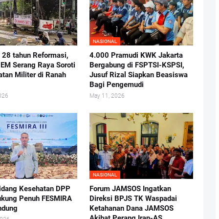
NASIONAL
i 28 tahun Reformasi,
4.000 Pramudi KWK Jakarta
BEM Serang Raya Soroti
Bergabung di FSPTSI-KSPSI,
atan Militer di Ranah
Jusuf Rizal Siapkan Beasiswa
Bagi Pengemudi
026
May 11, 2026
NASIONAL
idang Kesehatan DPP
Forum JAMSOS Ingatkan
ukung Penuh FESMIRA
Direksi BPJS TK Waspadai
andung
Ketahanan Dana JAMSOS
Akibat Perang Iran-AS