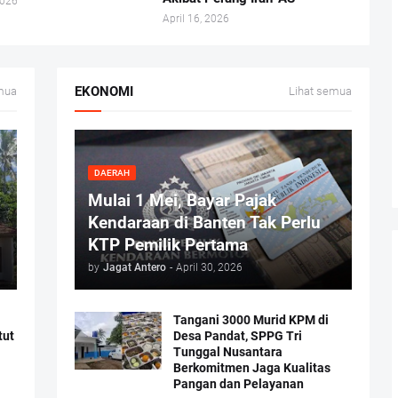
2026
April 16, 2026
EKONOMI
mua
Lihat semua
DAERAH
Mulai 1 Mei, Bayar Pajak
Kendaraan di Banten Tak Perlu
KTP Pemilik Pertama
by
Jagat Antero
-
April 30, 2026
Tangani 3000 Murid KPM di
tut
Desa Pandat, SPPG Tri
Tunggal Nusantara
Berkomitmen Jaga Kualitas
Pangan dan Pelayanan