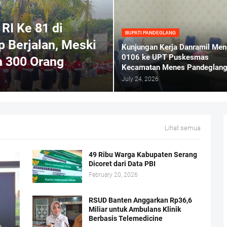
RI Ke 81 di
BUPATI PANDEGLANG
 Berjalan, Meski
Kunjungan Kerja Danramil Me
0106 ke UPT Puskesmas
h 300 Orang
Kecamatan Menes Pandeglan
July 24, 2026
Lihat semua
49 Ribu Warga Kabupaten Serang
Dicoret dari Data PBI
February 20, 2026
RSUD Banten Anggarkan Rp36,6
Miliar untuk Ambulans Klinik
Berbasis Telemedicine