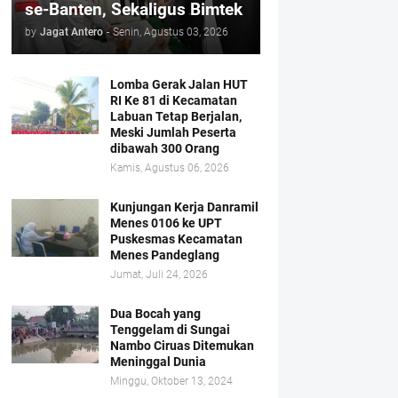
se-Banten, Sekaligus Bimtek
by
Jagat Antero
-
Senin, Agustus 03, 2026
Lomba Gerak Jalan HUT
RI Ke 81 di Kecamatan
Labuan Tetap Berjalan,
Meski Jumlah Peserta
dibawah 300 Orang
Kamis, Agustus 06, 2026
Kunjungan Kerja Danramil
Menes 0106 ke UPT
Puskesmas Kecamatan
Menes Pandeglang
Jumat, Juli 24, 2026
Dua Bocah yang
Tenggelam di Sungai
Nambo Ciruas Ditemukan
Meninggal Dunia
Minggu, Oktober 13, 2024