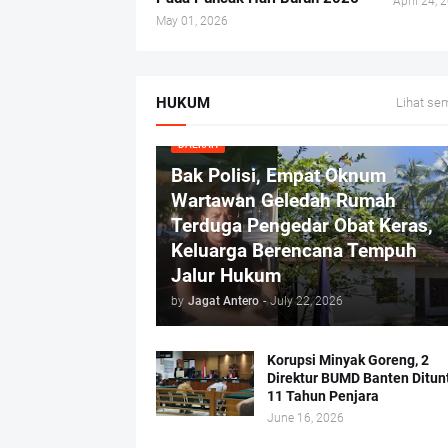
April 24, 
May 01, 2026
HUKUM
Lihat se
DAERAH
Bak Polisi, Empat Oknum
Wartawan Geledah Rumah
Terduga Pengedar Obat Keras,
Keluarga Berencana Tempuh
Jalur Hukum
by
Jagat Antero
-
July 22, 2026
Korupsi Minyak Goreng, 2
Direktur BUMD Banten Ditun
11 Tahun Penjara
June 16, 2026