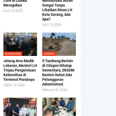
Cafe di Cisoka
Normalisasi Aliran
Meragukan
Sungai Tanpa
Libatkan Dinas LH
April 18, 2026
Kota Serang, Ada
Apa?
April 10, 2026
KLH BANTEN
DAERAH
Jelang Arus Mudik
5 Tambang Berizin
Lebaran, Menteri LH
di Cilegon Ditutup
Tinjau Pengelolaan
Sementara, DESDM
Kebersihan di
Banten Sebut Ada
Terminal Purabaya
Pelanggaran
Administrasi
March 15, 2026
February 24, 2026