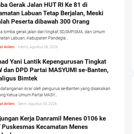
ba Gerak Jalan HUT RI Ke 81 di
amatan Labuan Tetap Berjalan, Meski
lah Peserta dibawah 300 Orang
ta lomba gerak jalan dari tingkat SD,SMP,SMA, dan Umum
atan Labuan, Kabupaten Pandegla…
at Antero
-
Kamis, Agustus 06, 2026
ad Yani Lantik Kepengurusan Tingkat
 dan DPD Partai MASYUMI se-Banten,
aligus Bimtek
datanganan ikrar oleh pengurus se-Banten yang disaksikan
ung Ketua Umum Partai MASY…
at Antero
-
Senin, Agustus 03, 2026
jungan Kerja Danramil Menes 0106 ke
 Puskesmas Kecamatan Menes