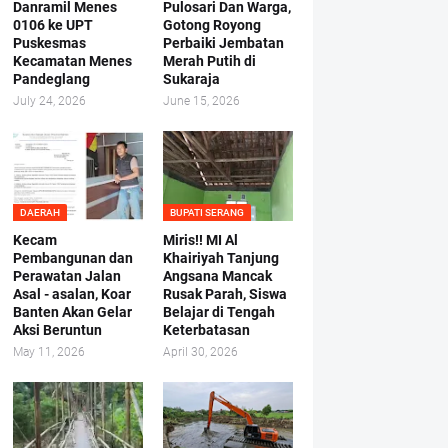
Danramil Menes
Pulosari Dan Warga,
0106 ke UPT
Gotong Royong
Puskesmas
Perbaiki Jembatan
Kecamatan Menes
Merah Putih di
Pandeglang
Sukaraja
July 24, 2026
June 15, 2026
DAERAH
BUPATI SERANG
Kecam
Miris!! MI Al
Pembangunan dan
Khairiyah Tanjung
Perawatan Jalan
Angsana Mancak
Asal - asalan, Koar
Rusak Parah, Siswa
Banten Akan Gelar
Belajar di Tengah
Aksi Beruntun
Keterbatasan
May 11, 2026
April 30, 2026