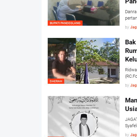
Pan
Danra
perta
BUPATI PANDEGLANG
by
Jag
Bak
Rum
Kel
Ridwa
(RC.F
DAERAH
by
Jag
Man
Usi
JAGAT
Syafe’
by
Jag