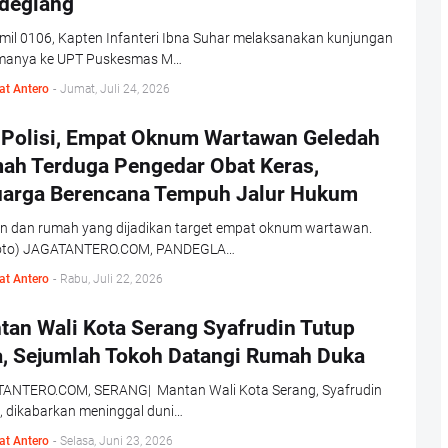
deglang
mil 0106, Kapten Infanteri Ibna Suhar melaksanakan kunjungan
manya ke UPT Puskesmas M…
at Antero
-
Jumat, Juli 24, 2026
 Polisi, Empat Oknum Wartawan Geledah
ah Terduga Pengedar Obat Keras,
uarga Berencana Tempuh Jalur Hukum
n dan rumah yang dijadikan target empat oknum wartawan.
oto) JAGATANTERO.COM, PANDEGLA…
at Antero
-
Rabu, Juli 22, 2026
tan Wali Kota Serang Syafrudin Tutup
a, Sejumlah Tokoh Datangi Rumah Duka
ANTERO.COM, SERANG| Mantan Wali Kota Serang, Syafrudin
i, dikabarkan meninggal duni…
at Antero
-
Selasa, Juni 23, 2026