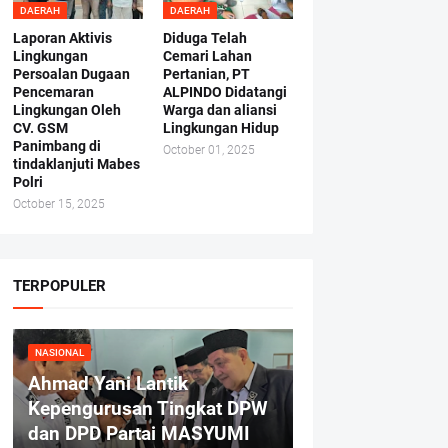
DAERAH
DAERAH
Laporan Aktivis
Diduga Telah
Lingkungan
Cemari Lahan
Persoalan Dugaan
Pertanian, PT
Pencemaran
ALPINDO Didatangi
Lingkungan Oleh
Warga dan aliansi
CV. GSM
Lingkungan Hidup
Panimbang di
October 01, 2025
tindaklanjuti Mabes
Polri
October 15, 2025
TERPOPULER
NASIONAL
Ahmad Yani Lantik
Kepengurusan Tingkat DPW
dan DPD Partai MASYUMI