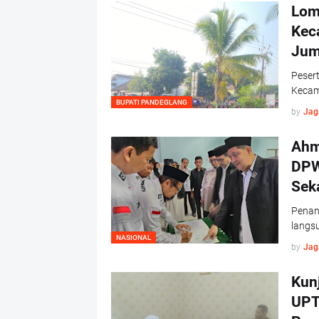
Lom
Kec
Jum
Peser
Kecam
BUPATI PANDEGLANG
by
Jag
Ahm
DPW
Sek
Penan
langs
NASIONAL
by
Jag
Kun
UPT