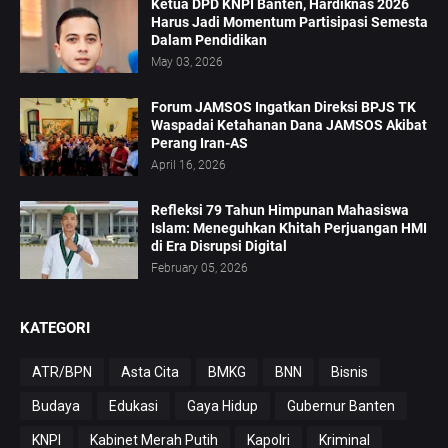
Ketua DPD KNPI Banten, Hardiknas 2026
Harus Jadi Momentum Partisipasi Semesta
Dalam Pendidikan
May 03, 2026
Forum JAMSOS Ingatkan Direksi BPJS TK
Waspadai Ketahanan Dana JAMSOS Akibat
Perang Iran-AS
April 16, 2026
Refleksi 79 Tahun Himpunan Mahasiswa
Islam: Meneguhkan Khitah Perjuangan HMI
di Era Disrupsi Digital
February 05, 2026
KATEGORI
ATR/BPN
Asta Cita
BMKG
BNN
Bisnis
Budaya
Edukasi
Gaya Hidup
Gubernur Banten
KNPI
Kabinet Merah Putih
Kapolri
Kriminal