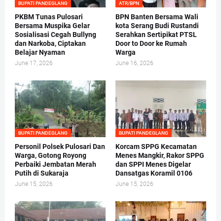
BUPATI PANDEGLANG
ATR/BPN
PKBM Tunas Pulosari
BPN Banten Bersama Wali
Bersama Muspika Gelar
kota Serang Budi Rustandi
Sosialisasi Cegah Bullyng
Serahkan Sertipikat PTSL
dan Narkoba, Ciptakan
Door to Door ke Rumah
Belajar Nyaman
Warga
June 17, 2026
June 16, 2026
BUPATI PANDEGLANG
BUPATI PANDEGLANG
Personil Polsek Pulosari Dan
Korcam SPPG Kecamatan
Warga, Gotong Royong
Menes Mangkir, Rakor SPPG
Perbaiki Jembatan Merah
dan SPPI Menes Digelar
Putih di Sukaraja
Dansatgas Koramil 0106
June 15, 2026
June 15, 2026