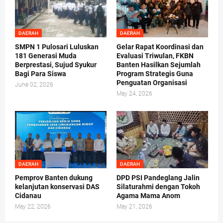
DAERAH
DAERAH
SMPN 1 Pulosari Luluskan
Gelar Rapat Koordinasi dan
181 Generasi Muda
Evaluasi Triwulan, FKBN
Berprestasi, Sujud Syukur
Banten Hasilkan Sejumlah
Bagi Para Siswa
Program Strategis Guna
Penguatan Organisasi
June 02, 2026
May 24, 2026
DAERAH
DAERAH
Pemprov Banten dukung
DPD PSI Pandeglang Jalin
kelanjutan konservasi DAS
Silaturahmi dengan Tokoh
Cidanau
Agama Mama Anom
May 22, 2026
May 21, 2026