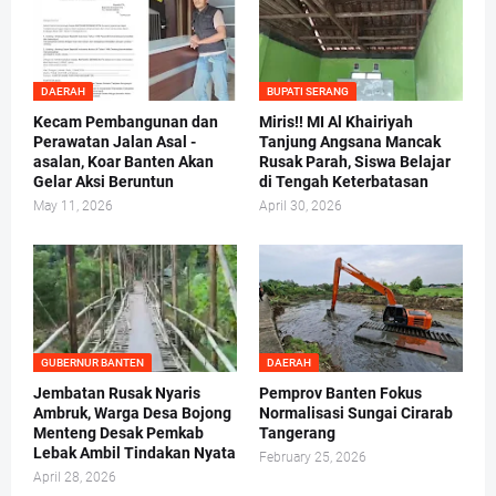
DAERAH
BUPATI SERANG
Kecam Pembangunan dan
Miris!! MI Al Khairiyah
Perawatan Jalan Asal -
Tanjung Angsana Mancak
asalan, Koar Banten Akan
Rusak Parah, Siswa Belajar
Gelar Aksi Beruntun
di Tengah Keterbatasan
May 11, 2026
April 30, 2026
GUBERNUR BANTEN
DAERAH
Jembatan Rusak Nyaris
Pemprov Banten Fokus
Ambruk, Warga Desa Bojong
Normalisasi Sungai Cirarab
Menteng Desak Pemkab
Tangerang
Lebak Ambil Tindakan Nyata
February 25, 2026
April 28, 2026