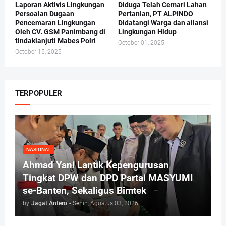
Laporan Aktivis Lingkungan
Diduga Telah Cemari Lahan
Persoalan Dugaan
Pertanian, PT ALPINDO
Pencemaran Lingkungan
Didatangi Warga dan aliansi
Oleh CV. GSM Panimbang di
Lingkungan Hidup
tindaklanjuti Mabes Polri
October 01, 2025
October 15, 2025
TERPOPULER
NASIONAL
Ahmad Yani Lantik Kepengurusan
Tingkat DPW dan DPD Partai MASYUMI
se-Banten, Sekaligus Bimtek
by
Jagat Antero
-
Senin, Agustus 03, 2026