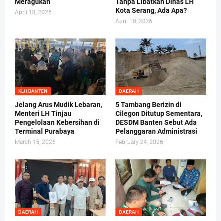
Meragukan
Tanpa Libatkan Dinas LH
Kota Serang, Ada Apa?
April 18, 2026
April 10, 2026
KLH BANTEN
DAERAH
Jelang Arus Mudik Lebaran,
5 Tambang Berizin di
Menteri LH Tinjau
Cilegon Ditutup Sementara,
Pengelolaan Kebersihan di
DESDM Banten Sebut Ada
Terminal Purabaya
Pelanggaran Administrasi
March 15, 2026
February 24, 2026
DAERAH
DAERAH