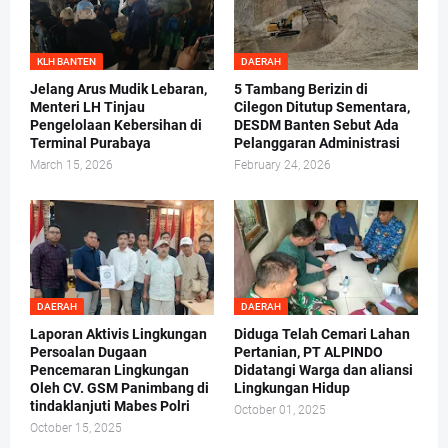
KLH BANTEN
DAERAH
Jelang Arus Mudik Lebaran,
5 Tambang Berizin di
Menteri LH Tinjau
Cilegon Ditutup Sementara,
Pengelolaan Kebersihan di
DESDM Banten Sebut Ada
Terminal Purabaya
Pelanggaran Administrasi
March 15, 2026
February 24, 2026
DAERAH
DAERAH
Laporan Aktivis Lingkungan
Diduga Telah Cemari Lahan
Persoalan Dugaan
Pertanian, PT ALPINDO
Pencemaran Lingkungan
Didatangi Warga dan aliansi
Oleh CV. GSM Panimbang di
Lingkungan Hidup
tindaklanjuti Mabes Polri
October 01, 2025
October 15, 2025