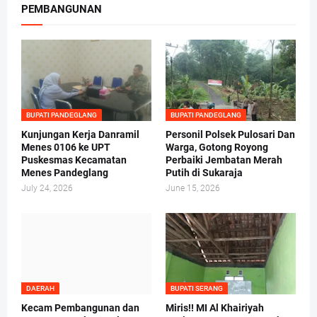
PEMBANGUNAN
BUPATI PANDEGLANG
BUPATI PANDEGLANG
Kunjungan Kerja Danramil
Personil Polsek Pulosari Dan
Menes 0106 ke UPT
Warga, Gotong Royong
Puskesmas Kecamatan
Perbaiki Jembatan Merah
Menes Pandeglang
Putih di Sukaraja
July 24, 2026
June 15, 2026
DAERAH
BUPATI SERANG
Kecam Pembangunan dan
Miris!! MI Al Khairiyah