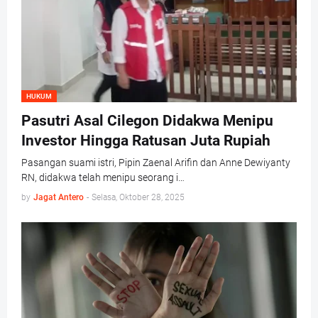
HUKUM
Pasutri Asal Cilegon Didakwa Menipu
Investor Hingga Ratusan Juta Rupiah
Pasangan suami istri, Pipin Zaenal Arifin dan Anne Dewiyanty
RN, didakwa telah menipu seorang i…
by
Jagat Antero
-
Selasa, Oktober 28, 2025