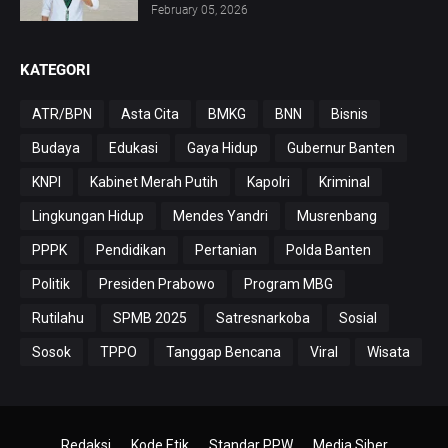
February 05, 2026
KATEGORI
ATR/BPN
Asta Cita
BMKG
BNN
Bisnis
Budaya
Edukasi
Gaya Hidup
Gubernur Banten
KNPI
Kabinet Merah Putih
Kapolri
Kriminal
Lingkungan Hidup
Mendes Yandri
Musrenbang
PPPK
Pendidikan
Pertanian
Polda Banten
Politik
Presiden Prabowo
Program MBG
Rutilahu
SPMB 2025
Satresnarkoba
Sosial
Sosok
TPPO
Tanggap Bencana
Viral
Wisata
Redaksi
Kode Etik
Standar PPW
Media Siber