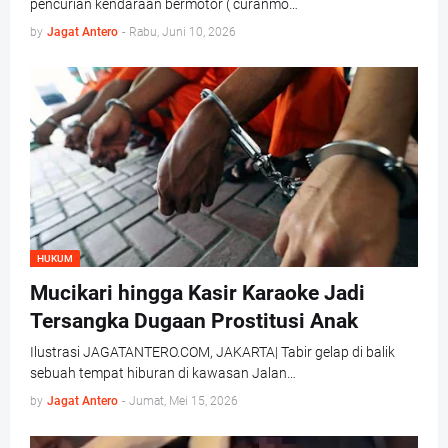
pencurian kendaraan bermotor ( curanmo…
by
Jagat Antero
-
Rabu, Juni 10, 2026
HUKUM
Mucikari hingga Kasir Karaoke Jadi
Tersangka Dugaan Prostitusi Anak
Ilustrasi JAGATANTERO.COM, JAKARTA| Tabir gelap di balik
sebuah tempat hiburan di kawasan Jalan…
by
Jagat Antero
-
Jumat, Mei 15, 2026