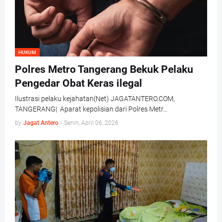
HUKUM
Polres Metro Tangerang Bekuk Pelaku
Pengedar Obat Keras ilegal
Ilustrasi pelaku kejahatan(Net) JAGATANTERO.COM,
TANGERANG| Aparat kepolisian dari Polres Metr…
by
Jagat Antero
-
Senin, April 06, 2026