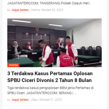
JAGATANTERO.COM, TANGERANG| Polsek Cisauk meri…
by
Jagat Antero
-
Kamis, Oktober 02, 2025
HUKUM
3 Terdakwa Kasus Pertamax Oplosan
SPBU Ciceri Divonis 2 Tahun 8 Bulan
Tiga terdakwa kasus pengoplosan BBM jenis Pertamax di
SPBU Ciceri. JAGATANTERO.COM, SERANG | …
by
Jagat Antero
-
Rabu, Oktober 01, 2025