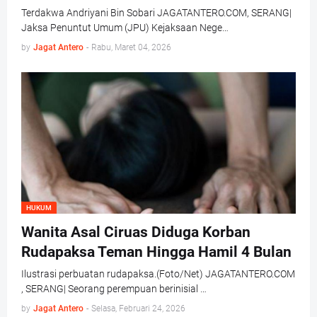
Terdakwa Andriyani Bin Sobari JAGATANTERO.COM, SERANG|
Jaksa Penuntut Umum (JPU) Kejaksaan Nege…
by
Jagat Antero
-
Rabu, Maret 04, 2026
HUKUM
Wanita Asal Ciruas Diduga Korban
Rudapaksa Teman Hingga Hamil 4 Bulan
Ilustrasi perbuatan rudapaksa.(Foto/Net) JAGATANTERO.COM
, SERANG| Seorang perempuan berinisial …
by
Jagat Antero
-
Selasa, Februari 24, 2026