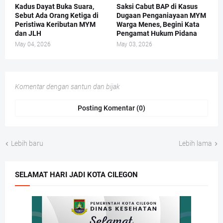
Kadus Dayat Buka Suara,
Saksi Cabut BAP di Kasus
Sebut Ada Orang Ketiga di
Dugaan Penganiayaan MYM
Peristiwa Keributan MYM
Warga Menes, Begini Kata
dan JLH
Pengamat Hukum Pidana
May 04, 2026
May 03, 2026
Komentar dengan santun dan bijak
Posting Komentar (0)
Lebih baru
Lebih lama
SELAMAT HARI JADI KOTA CILEGON