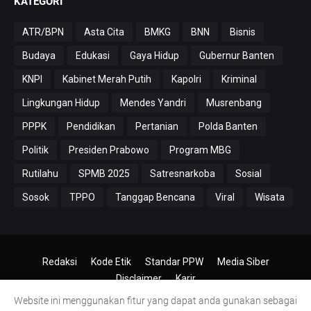
KATEGORI
ATR/BPN
Asta Cita
BMKG
BNN
Bisnis
Budaya
Edukasi
Gaya Hidup
Gubernur Banten
KNPI
Kabinet Merah Putih
Kapolri
Kriminal
Lingkungan Hidup
Mendes Yandri
Musrenbang
PPPK
Pendidikan
Pertanian
Polda Banten
Politik
Presiden Prabowo
Program MBG
Rutilahu
SPMB 2025
Satresnarkoba
Sosial
Sosok
TPPO
Tanggap Bencana
Viral
Wisata
Redaksi
Kode Etik
Standar PPW
Media Siber
Disclaimer
Karir
Website ini menggunakan fitur yang dapat anda gunakan sebagai
© 2024-2026
PT.Antero Inti Media