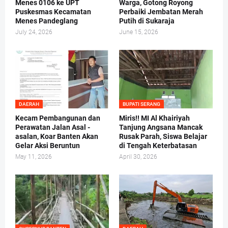
Menes 0106 ke UPT
Warga, Gotong Royong
Puskesmas Kecamatan
Perbaiki Jembatan Merah
Menes Pandeglang
Putih di Sukaraja
July 24, 2026
June 15, 2026
DAERAH
BUPATI SERANG
Kecam Pembangunan dan
Miris!! MI Al Khairiyah
Perawatan Jalan Asal -
Tanjung Angsana Mancak
asalan, Koar Banten Akan
Rusak Parah, Siswa Belajar
Gelar Aksi Beruntun
di Tengah Keterbatasan
May 11, 2026
April 30, 2026