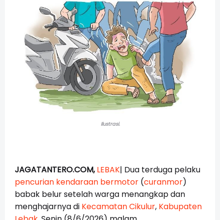
Ilustrasi.
JAGATANTERO.COM,
LEBAK
|
Dua terduga pelaku 
pencurian kendaraan bermotor
 (
curanmor
) 
babak belur setelah warga menangkap dan 
menghajarnya di 
Kecamatan Cikulur
, 
Kabupaten 
Lebak
, Senin (8/6/2026) malam.