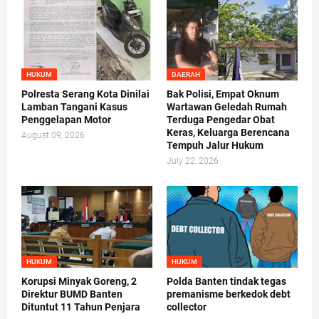
HUKUM
DAERAH
Polresta Serang Kota Dinilai
Bak Polisi, Empat Oknum
Lamban Tangani Kasus
Wartawan Geledah Rumah
Penggelapan Motor
Terduga Pengedar Obat
Keras, Keluarga Berencana
August 09, 2026
Tempuh Jalur Hukum
July 22, 2026
HUKUM
HUKUM
Korupsi Minyak Goreng, 2
Polda Banten tindak tegas
Direktur BUMD Banten
premanisme berkedok debt
Dituntut 11 Tahun Penjara
collector