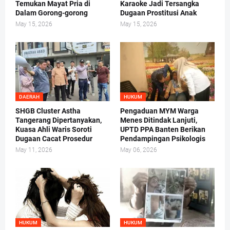
Temukan Mayat Pria di
Karaoke Jadi Tersangka
Dalam Gorong-gorong
Dugaan Prostitusi Anak
May 15, 2026
May 15, 2026
DAERAH
HUKUM
SHGB Cluster Astha
Pengaduan MYM Warga
Tangerang Dipertanyakan,
Menes Ditindak Lanjuti,
Kuasa Ahli Waris Soroti
UPTD PPA Banten Berikan
Dugaan Cacat Prosedur
Pendampingan Psikologis
May 11, 2026
May 06, 2026
HUKUM
HUKUM