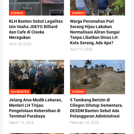
DAERAH
DAERAH
KLH Banten Sebut Legalitas
Warga Perumahan Puri
Izin Usaha JDEYO Billiard
Serang Hijau Lakukan
dan Cafe di Cisoka
Normalisasi Aliran Sungai
Meragukan
Tanpa Libatkan Dinas LH
Kota Serang, Ada Apa?
April 18, 2026
April 10, 2026
KLH BANTEN
DAERAH
Jelang Arus Mudik Lebaran,
5 Tambang Berizin di
Menteri LH Tinjau
Cilegon Ditutup Sementara,
Pengelolaan Kebersihan di
DESDM Banten Sebut Ada
Terminal Purabaya
Pelanggaran Administrasi
March 15, 2026
February 24, 2026