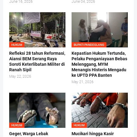
June 16, 2026
June 04, 2026
HUKUM
BUPATI PANDEGLANG
Refleksi 28 tahun Reformasi,
Kepastian Hukum Tertunda,
Aiansi BEM Serang Raya
Pelaku Penganiayaan Bebas
Soroti Keterlibatan Militer di
Melenggang, MYM
Ranah Sipil
Menangis Histeris Mengadu
ke UPTD PPA Banten
May 22, 2026
May 21, 2026
HUKUM
HUKUM
Geger, Warga Lebak
Mucikari hingga Kasir