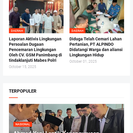
DAERAH
DAERAH
Laporan Aktivis Lingkungan
Diduga Telah Cemari Lahan
Persoalan Dugaan
Pertanian, PT ALPINDO
Pencemaran Lingkungan
Didatangi Warga dan aliansi
Oleh CV. GSM Panimbang di
Lingkungan Hidup
tindaklanjuti Mabes Polri
October 01, 2025
October 15, 2025
TERPOPULER
NASIONAL