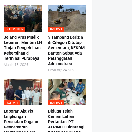
KLH BANTEN
DAERAH
Jelang Arus Mudik
5 Tambang Berizin
Lebaran, Menteri LH
di Cilegon Ditutup
Tinjau Pengelolaan
Sementara, DESDM
Kebersihan di
Banten Sebut Ada
Terminal Purabaya
Pelanggaran
Administrasi
March 15, 2026
February 24, 2026
DAERAH
DAERAH
Laporan Aktivis
Diduga Telah
Lingkungan
Cemari Lahan
Persoalan Dugaan
Pertanian, PT
Pencemaran
ALPINDO Didatangi