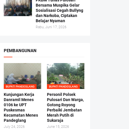
PKBM Tunas Pulosari
Bersama Muspika Gelar
Sosialisasi Cegah Bullyng
dan Narkoba, Ciptakan
Belajar Nyaman
Rabu, Juni 17, 2026
PEMBANGUNAN
BUPATI PANDEGLANG
BUPATI PANDEGLANG
Kunjungan Kerja
Personil Polsek
Danramil Menes
Pulosari Dan Warga,
0106 ke UPT
Gotong Royong
Puskesmas
Perbaiki Jembatan
Kecamatan Menes
Merah Putih di
Pandeglang
Sukaraja
July 24, 2026
June 15, 2026