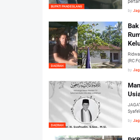
perta
BUPATI PANDEGLANG
by
Jag
Bak
Rum
Kel
Ridwa
(RC.F
DAERAH
by
Jag
Man
Usi
JAGAT
Syafe’
by
Jag
DAERAH