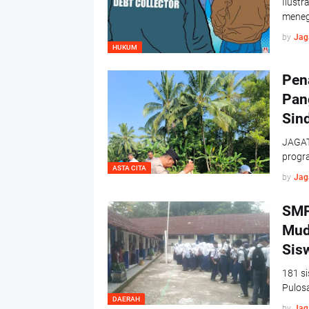
Ilust
meneg
by
Jag
HUKUM
Pen
Pan
Sin
JAGAT
progr
ASTA CITA
by
Jag
SMP
Mud
Sis
181 s
Pulosa
DAERAH
by
Jag