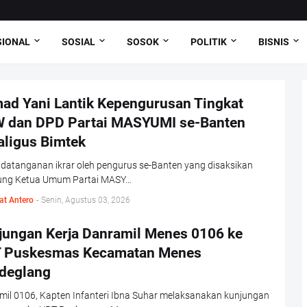
SIONAL
SOSIAL
SOSOK
POLITIK
BISNIS
ad Yani Lantik Kepengurusan Tingkat
 dan DPD Partai MASYUMI se-Banten
aligus Bimtek
datanganan ikrar oleh pengurus se-Banten yang disaksikan
ung Ketua Umum Partai MASY…
at Antero
-
Senin, Agustus 03, 2026
jungan Kerja Danramil Menes 0106 ke
 Puskesmas Kecamatan Menes
deglang
mil 0106, Kapten Infanteri Ibna Suhar melaksanakan kunjungan