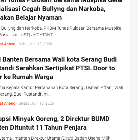
M Tunas Pulosari Bersama Muspika Gelar
ialisasi Cegah Bullyng dan Narkoba,
takan Belajar Nyaman
 Bullyng dan Narkoba, PKBM Tunas Pulosari Bersama Muspika
Sosialisasi. (IST) JAGATANT…
at Antero
-
Rabu, Juni 17, 2026
 Banten Bersama Wali kota Serang Budi
tandi Serahkan Sertipikat PTSL Door to
r ke Rumah Warga
ma Kepala Kantor Pertanahan Kota Serang , Osman Affan , Wali
erang, Budi Rustandi , m…
at Antero
-
Selasa, Juni 16, 2026
upsi Minyak Goreng, 2 Direktur BUMD
en Dituntut 11 Tahun Penjara
tama , mantan Direktur Utama (Dirut) Badan Usaha Milik