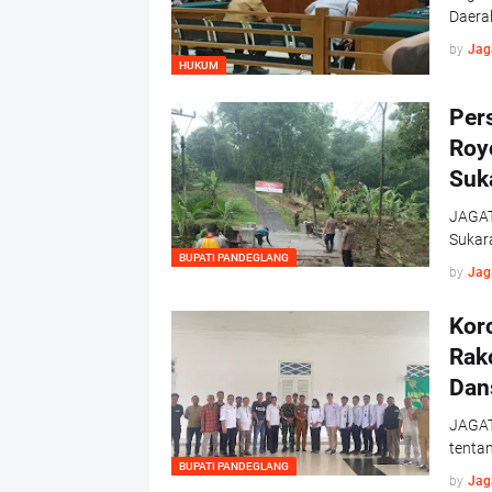
Daerah
by
Jag
HUKUM
Per
Roy
Suk
JAGAT
Sukar
BUPATI PANDEGLANG
by
Jag
Kor
Rak
Dan
JAGAT
tentan
BUPATI PANDEGLANG
by
Jag