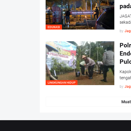
pad
JAGAT
sekad
EDUKASI
by
Jag
Pol
End
Pul
Kapolr
tenga
LINGKUNGAN HIDUP
by
Jag
Muat