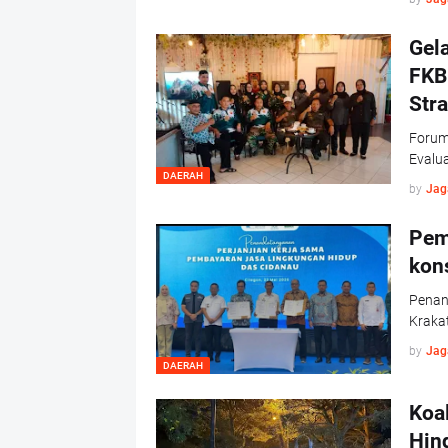
Gela
FKB
Str
Forum
Evalua
DAERAH
by
Jag
Pem
kon
Penan
Krakat
by
Jag
DAERAH
Koa
Hind