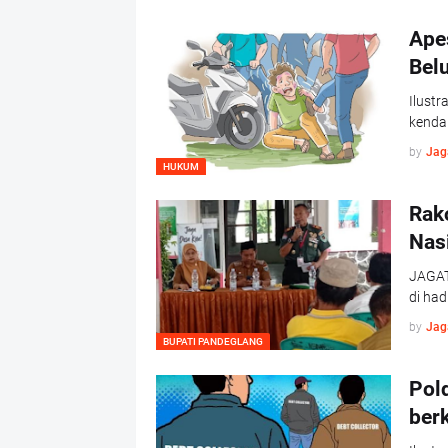
Ape
Belu
Ilust
kenda
by
Jag
HUKUM
Rak
Nas
JAGAT
di had
by
Jag
BUPATI PANDEGLANG
Pol
berk