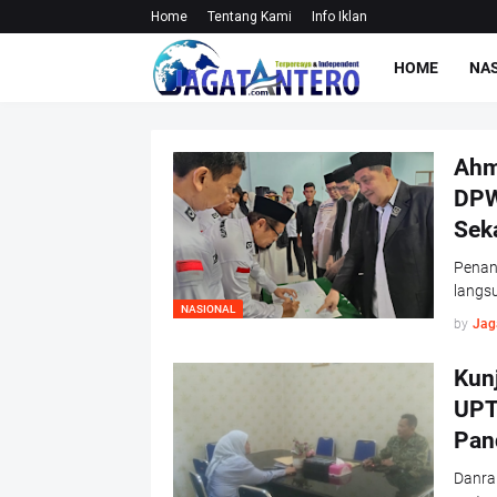
Home
Tentang Kami
Info Iklan
HOME
NA
Ahm
DPW
Sek
Penan
langs
NASIONAL
by
Jag
Kun
UPT
Pan
Danra