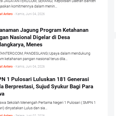
rasi JAGATANTERO.COM, SERANG| Kepolisian Daerah Banten
askan komitmennya dalam menin…
at Antero
-
Kamis, Juni 04, 2026
anaman Jagung Program Ketahanan
gan Nasional Digelar di Desa
dangkarya, Menes
ANTERO.COM, PANDEGLANG| Upaya dalam mendukung
am ketahanan pangan nasional terus dila…
at Antero
-
Kamis, Juni 04, 2026
N 1 Pulosari Luluskan 181 Generasi
a Berprestasi, Sujud Syukur Bagi Para
wa
iswa Sekolah Menengah Pertama Negeri 1 Pulosari ( SMPN 1
ri) dinyatakan Lulus dan sia…
at Antero
-
Selasa, Juni 02, 2026