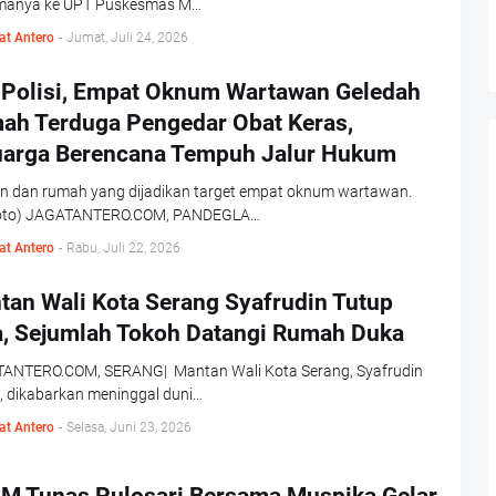
manya ke UPT Puskesmas M…
at Antero
-
Jumat, Juli 24, 2026
 Polisi, Empat Oknum Wartawan Geledah
ah Terduga Pengedar Obat Keras,
uarga Berencana Tempuh Jalur Hukum
n dan rumah yang dijadikan target empat oknum wartawan.
oto) JAGATANTERO.COM, PANDEGLA…
at Antero
-
Rabu, Juli 22, 2026
tan Wali Kota Serang Syafrudin Tutup
a, Sejumlah Tokoh Datangi Rumah Duka
ANTERO.COM, SERANG| Mantan Wali Kota Serang, Syafrudin
i, dikabarkan meninggal duni…
at Antero
-
Selasa, Juni 23, 2026