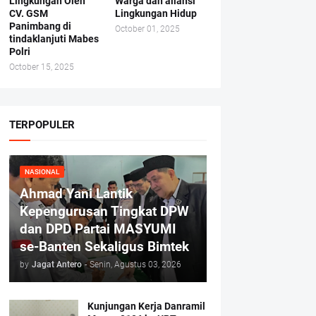
Lingkungan Oleh
Warga dan aliansi
CV. GSM
Lingkungan Hidup
Panimbang di
October 01, 2025
tindaklanjuti Mabes
Polri
October 15, 2025
TERPOPULER
NASIONAL
Ahmad Yani Lantik
Kepengurusan Tingkat DPW
dan DPD Partai MASYUMI
se-Banten Sekaligus Bimtek
by
Jagat Antero
-
Senin, Agustus 03, 2026
Kunjungan Kerja Danramil