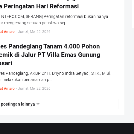
a Peringatan Hari Reformasi
NTERO.COM, SERANG| Peringatan reformasi bukan hanya
ar mengenang sebuah peristiwa sej…
at Antero
-
Jumat, Mei 22, 2026
res Pandeglang Tanam 4.000 Pohon
emik di Jalur PT Villa Emas Gunung
osari
es Pandeglang, AKBP Dr. H. Dhyno Indra Setyadi, S.I.K., M.Si,
h melakukan penanaman p…
at Antero
-
Jumat, Mei 22, 2026
 postingan lainnya