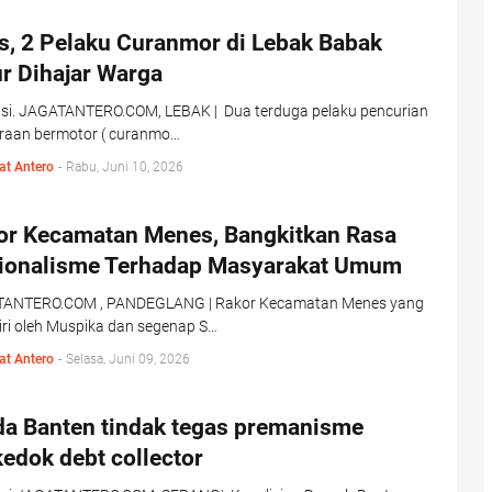
s, 2 Pelaku Curanmor di Lebak Babak
r Dihajar Warga
rasi. JAGATANTERO.COM, LEBAK | Dua terduga pelaku pencurian
raan bermotor ( curanmo…
at Antero
-
Rabu, Juni 10, 2026
or Kecamatan Menes, Bangkitkan Rasa
ionalisme Terhadap Masyarakat Umum
ANTERO.COM , PANDEGLANG | Rakor Kecamatan Menes yang
iri oleh Muspika dan segenap S…
at Antero
-
Selasa, Juni 09, 2026
da Banten tindak tegas premanisme
edok debt collector