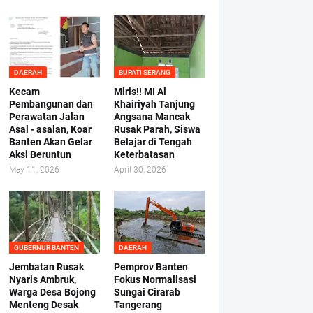
DAERAH
BUPATI SERANG
Kecam
Miris!! MI Al
Pembangunan dan
Khairiyah Tanjung
Perawatan Jalan
Angsana Mancak
Asal - asalan, Koar
Rusak Parah, Siswa
Banten Akan Gelar
Belajar di Tengah
Aksi Beruntun
Keterbatasan
May 11, 2026
April 30, 2026
GUBERNUR BANTEN
DAERAH
Jembatan Rusak
Pemprov Banten
Nyaris Ambruk,
Fokus Normalisasi
Warga Desa Bojong
Sungai Cirarab
Menteng Desak
Tangerang