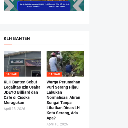
KLH BANTEN
DAERAH
DAERAH
KLH Banten Sebut
Warga Perumahan
Legalitas Izin Usaha
Puri Serang Hijau
JDEYO Billiard dan
Lakukan
Cafe di Cisoka
Normalisasi Aliran
Meragukan
Sungai Tanpa
Libatkan Dinas LH
April 18, 2026
Kota Serang, Ada
Apa?
April 10, 2026