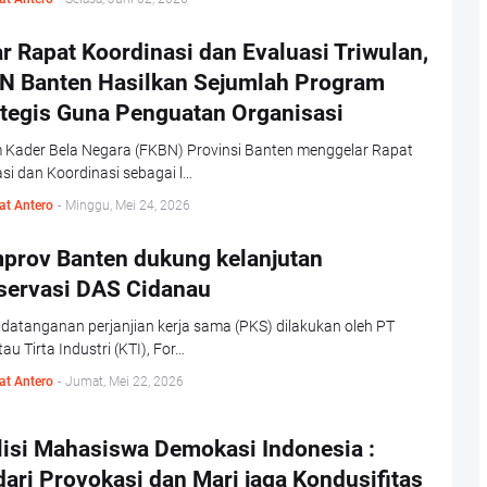
r Rapat Koordinasi dan Evaluasi Triwulan,
N Banten Hasilkan Sejumlah Program
ategis Guna Penguatan Organisasi
 Kader Bela Negara (FKBN) Provinsi Banten menggelar Rapat
si dan Koordinasi sebagai l…
at Antero
-
Minggu, Mei 24, 2026
prov Banten dukung kelanjutan
servasi DAS Cidanau
datanganan perjanjian kerja sama (PKS) dilakukan oleh PT
au Tirta Industri (KTI), For…
at Antero
-
Jumat, Mei 22, 2026
lisi Mahasiswa Demokasi Indonesia :
ari Provokasi dan Mari jaga Kondusifitas