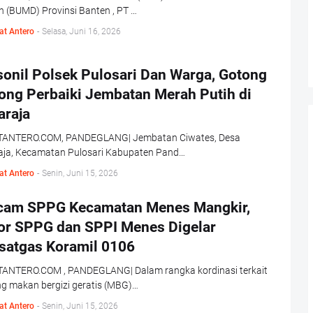
 (BUMD) Provinsi Banten , PT …
at Antero
-
Selasa, Juni 16, 2026
sonil Polsek Pulosari Dan Warga, Gotong
ong Perbaiki Jembatan Merah Putih di
araja
ANTERO.COM, PANDEGLANG| Jembatan Ciwates, Desa
aja, Kecamatan Pulosari Kabupaten Pand…
at Antero
-
Senin, Juni 15, 2026
cam SPPG Kecamatan Menes Mangkir,
or SPPG dan SPPI Menes Digelar
satgas Koramil 0106
ANTERO.COM , PANDEGLANG| Dalam rangka kordinasi terkait
g makan bergizi geratis (MBG)…
at Antero
-
Senin, Juni 15, 2026