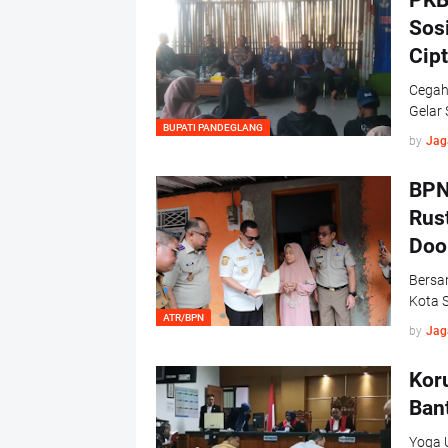
PKB
Sos
Cip
Cegah
Gelar 
BUPATI PANDEGLANG
by
Jag
BPN
Rus
Doo
Bersa
Kota S
ATR/BPN
by
Jag
Kor
Bant
Yoga U