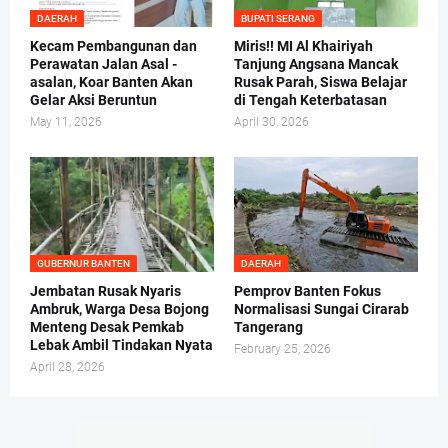
DAERAH
BUPATI SERANG
Kecam Pembangunan dan
Miris!! MI Al Khairiyah
Perawatan Jalan Asal -
Tanjung Angsana Mancak
asalan, Koar Banten Akan
Rusak Parah, Siswa Belajar
Gelar Aksi Beruntun
di Tengah Keterbatasan
May 11, 2026
April 30, 2026
GUBERNUR BANTEN
DAERAH
Jembatan Rusak Nyaris
Pemprov Banten Fokus
Ambruk, Warga Desa Bojong
Normalisasi Sungai Cirarab
Menteng Desak Pemkab
Tangerang
Lebak Ambil Tindakan Nyata
February 25, 2026
April 28, 2026