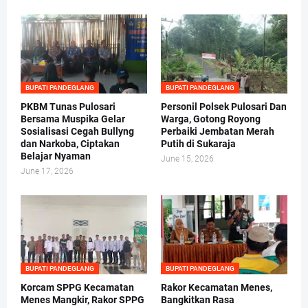
BUPATI PANDEGLANG
BUPATI PANDEGLANG
PKBM Tunas Pulosari
Personil Polsek Pulosari Dan
Bersama Muspika Gelar
Warga, Gotong Royong
Sosialisasi Cegah Bullyng
Perbaiki Jembatan Merah
dan Narkoba, Ciptakan
Putih di Sukaraja
Belajar Nyaman
June 15, 2026
June 17, 2026
BUPATI PANDEGLANG
BUPATI PANDEGLANG
Korcam SPPG Kecamatan
Rakor Kecamatan Menes,
Menes Mangkir, Rakor SPPG
Bangkitkan Rasa