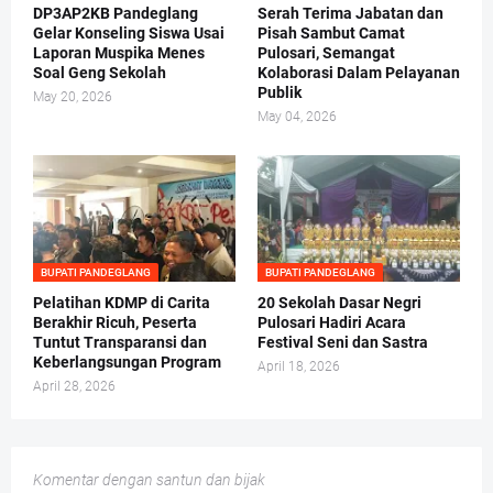
DP3AP2KB Pandeglang
Serah Terima Jabatan dan
Gelar Konseling Siswa Usai
Pisah Sambut Camat
Laporan Muspika Menes
Pulosari, Semangat
Soal Geng Sekolah
Kolaborasi Dalam Pelayanan
Publik
May 20, 2026
May 04, 2026
BUPATI PANDEGLANG
BUPATI PANDEGLANG
Pelatihan KDMP di Carita
20 Sekolah Dasar Negri
Berakhir Ricuh, Peserta
Pulosari Hadiri Acara
Tuntut Transparansi dan
Festival Seni dan Sastra
Keberlangsungan Program
April 18, 2026
April 28, 2026
Komentar dengan santun dan bijak