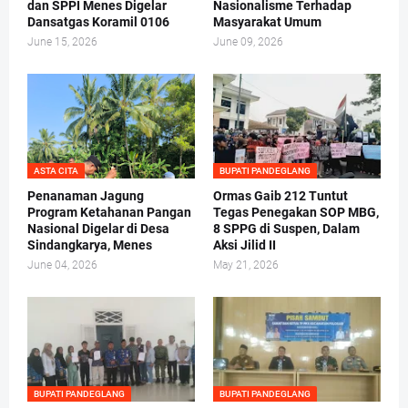
dan SPPI Menes Digelar
Nasionalisme Terhadap
Dansatgas Koramil 0106
Masyarakat Umum
June 15, 2026
June 09, 2026
ASTA CITA
BUPATI PANDEGLANG
Penanaman Jagung
Ormas Gaib 212 Tuntut
Program Ketahanan Pangan
Tegas Penegakan SOP MBG,
Nasional Digelar di Desa
8 SPPG di Suspen, Dalam
Sindangkarya, Menes
Aksi Jilid II
June 04, 2026
May 21, 2026
BUPATI PANDEGLANG
BUPATI PANDEGLANG