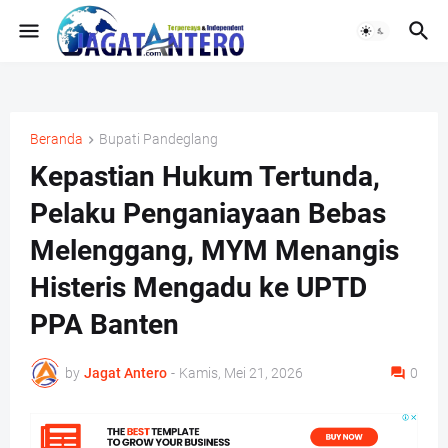
Beranda
Bupati Pandeglang
Kepastian Hukum Tertunda,
Pelaku Penganiayaan Bebas
Melenggang, MYM Menangis
Histeris Mengadu ke UPTD
PPA Banten
by
Jagat Antero
-
Kamis, Mei 21, 2026
0