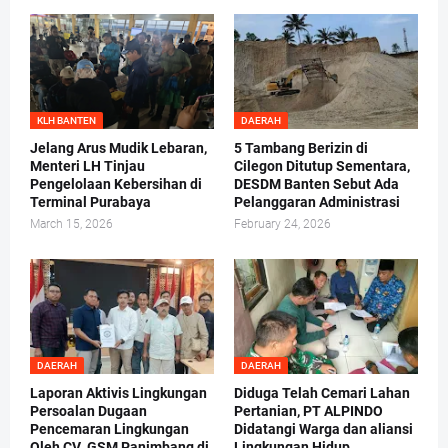
KLH BANTEN
DAERAH
Jelang Arus Mudik Lebaran,
5 Tambang Berizin di
Menteri LH Tinjau
Cilegon Ditutup Sementara,
Pengelolaan Kebersihan di
DESDM Banten Sebut Ada
Terminal Purabaya
Pelanggaran Administrasi
March 15, 2026
February 24, 2026
DAERAH
DAERAH
Laporan Aktivis Lingkungan
Diduga Telah Cemari Lahan
Persoalan Dugaan
Pertanian, PT ALPINDO
Pencemaran Lingkungan
Didatangi Warga dan aliansi
Oleh CV. GSM Panimbang di
Lingkungan Hidup