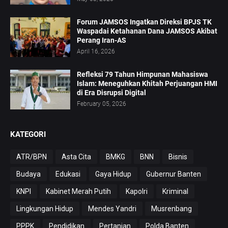
Forum JAMSOS Ingatkan Direksi BPJS TK
Waspadai Ketahanan Dana JAMSOS Akibat
Perang Iran-AS
April 16, 2026
Refleksi 79 Tahun Himpunan Mahasiswa
Islam: Meneguhkan Khitah Perjuangan HMI
di Era Disrupsi Digital
February 05, 2026
KATEGORI
ATR/BPN
Asta Cita
BMKG
BNN
Bisnis
Budaya
Edukasi
Gaya Hidup
Gubernur Banten
KNPI
Kabinet Merah Putih
Kapolri
Kriminal
Lingkungan Hidup
Mendes Yandri
Musrenbang
PPPK
Pendidikan
Pertanian
Polda Banten