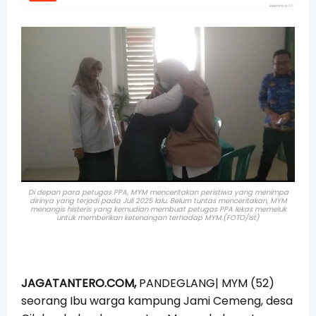
Di depan para petugas PPA, MYM menceritakan peristiwa yang menimpa
dirinya yang terjadi pada Juli 2025 lalu. Belum tuntas menceritakan, MYM
menangis histeris yang kemudian membuat petugas PPA lekas memeluk
untuk memberikan ketenangan terhadap MYM.(FOTO/Ist)
JAGATANTERO.COM,
PANDEGLANG| MYM (52)
seorang Ibu warga kampung Jami Cemeng, desa