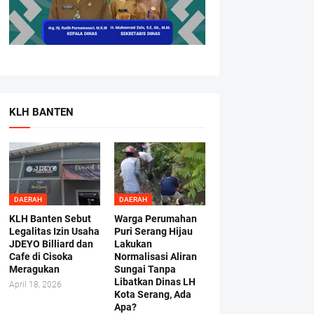
KLH BANTEN
DAERAH
DAERAH
KLH Banten Sebut
Warga Perumahan
Legalitas Izin Usaha
Puri Serang Hijau
JDEYO Billiard dan
Lakukan
Cafe di Cisoka
Normalisasi Aliran
Meragukan
Sungai Tanpa
Libatkan Dinas LH
April 18, 2026
Kota Serang, Ada
Apa?