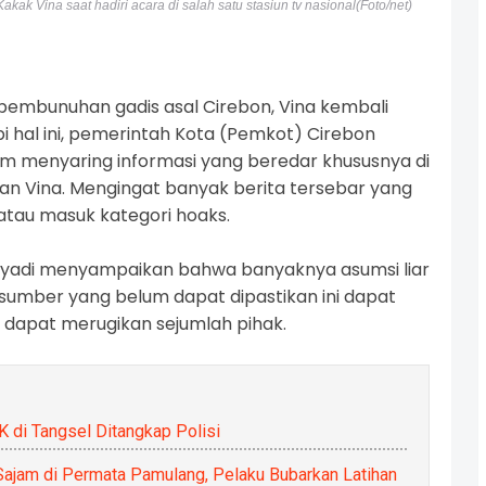
akak Vina saat hadiri acara di salah satu stasiun tv nasional(Foto/net)
pembunuhan gadis asal Cirebon, Vina kembali
 hal ini, pemerintah Kota (Pemkot) Cirebon
m menyaring informasi yang beredar khususnya di
an Vina. Mengingat banyak berita tersebar yang
 atau masuk kategori
hoaks
.
ulyadi menyampaikan bahwa banyaknya asumsi liar
sumber yang belum dapat dipastikan ini dapat
 dapat merugikan sejumlah pihak.
di Tangsel Ditangkap Polisi
jam di Permata Pamulang, Pelaku Bubarkan Latihan