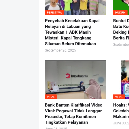
PERISTIWA
HUKUM
Penyebab Kecelakaan Kapal
Buntut 
Nelayan di Labuan yang
Batu Ku
Tewaskan 1 ABK Masih
Beking 
Misteri, Kapal Tongkang
Berita F
Siluman Belum Ditemukan
September
September 26, 2025
VIRAL
VIRAL
Bank Banten Klarifikasi Video
Hoaks: 
Viral: Pegawai Tidak Langgar
Geledah
Prosedur, Tetap Komitmen
Makari
Tingkatkan Pelayanan
June 03, 