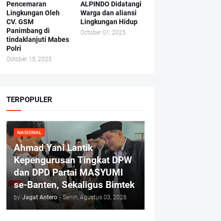
Pencemaran
ALPINDO Didatangi
Lingkungan Oleh
Warga dan aliansi
CV. GSM
Lingkungan Hidup
Panimbang di
October 01, 2025
tindaklanjuti Mabes
Polri
October 15, 2025
TERPOPULER
NASIONAL
Ahmad Yani Lantik
Kepengurusan Tingkat DPW
dan DPD Partai MASYUMI
se-Banten, Sekaligus Bimtek
by
Jagat Antero
-
Senin, Agustus 03, 2026