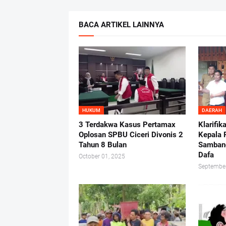
BACA ARTIKEL LAINNYA
HUKUM
DAERAH
3 Terdakwa Kasus Pertamax
Klarifik
Oplosan SPBU Ciceri Divonis 2
Kepala 
Tahun 8 Bulan
Samban
Dafa
October 01, 2025
September