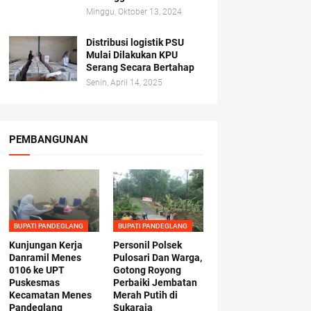
Minggu, Oktober 13, 2024
Distribusi logistik PSU
Mulai Dilakukan KPU
Serang Secara Bertahap
Senin, April 14, 2025
PEMBANGUNAN
BUPATI PANDEGLANG
BUPATI PANDEGLANG
Kunjungan Kerja
Personil Polsek
Danramil Menes
Pulosari Dan Warga,
0106 ke UPT
Gotong Royong
Puskesmas
Perbaiki Jembatan
Kecamatan Menes
Merah Putih di
Pandeglang
Sukaraja