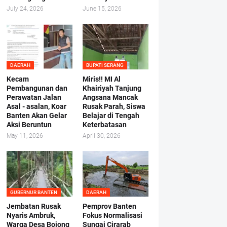
July 24, 2026
June 15, 2026
DAERAH
BUPATI SERANG
Kecam
Miris!! MI Al
Pembangunan dan
Khairiyah Tanjung
Perawatan Jalan
Angsana Mancak
Asal - asalan, Koar
Rusak Parah, Siswa
Banten Akan Gelar
Belajar di Tengah
Aksi Beruntun
Keterbatasan
May 11, 2026
April 30, 2026
GUBERNUR BANTEN
DAERAH
Jembatan Rusak
Pemprov Banten
Nyaris Ambruk,
Fokus Normalisasi
Warga Desa Bojong
Sungai Cirarab