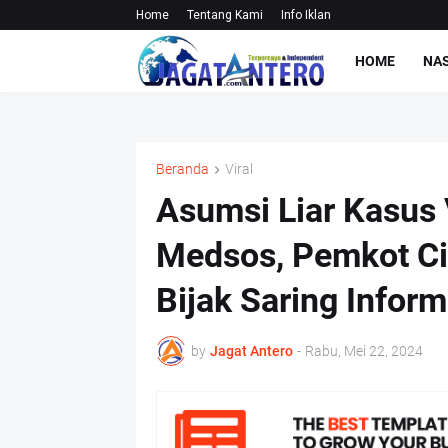
Home
Tentang Kami
Info Iklan
HOME
NA
Beranda
Viral
Asumsi Liar Kasus 
Medsos, Pemkot Ci
Bijak Saring Inform
by
Jagat Antero
-
Rabu, Mei 22, 2024