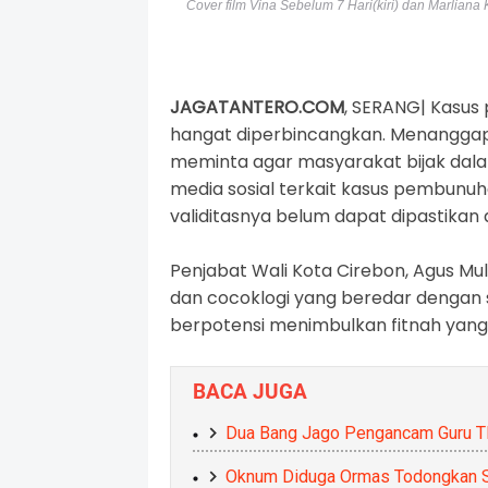
Cover film Vina Sebelum 7 Hari(kiri) dan Marliana K
JAGATANTERO.COM
, SERANG|
Kasus 
hangat diperbincangkan. Menanggapi
meminta agar masyarakat bijak dala
media sosial terkait kasus pembunuh
validitasnya belum dapat dipastikan
Penjabat Wali Kota Cirebon, Agus M
dan cocoklogi yang beredar dengan 
berpotensi menimbulkan fitnah yang
BACA JUGA
Dua Bang Jago Pengancam Guru TK 
Oknum Diduga Ormas Todongkan Sa