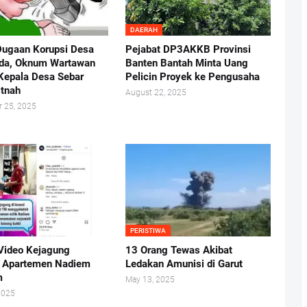
DAERAH
Dugaan Korupsi Desa
Pejabat DP3AKKB Provinsi
da, Oknum Wartawan
Banten Bantah Minta Uang
Kepala Desa Sebar
Pelicin Proyek ke Pengusaha
itnah
August 22, 2025
 25, 2025
PERISTIWA
Video Kejagung
13 Orang Tewas Akibat
 Apartemen Nadiem
Ledakan Amunisi di Garut
m
May 13, 2025
2025