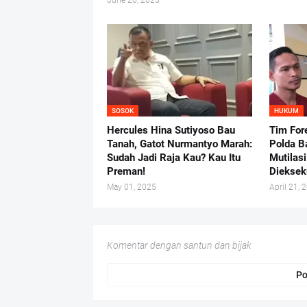
June 26, 2025
SOSOK
HUKUM
Hercules Hina Sutiyoso Bau
Tim For
Tanah, Gatot Nurmantyo Marah:
Polda B
Sudah Jadi Raja Kau? Kau Itu
Mutilas
Preman!
Dieksek
May 01, 2025
April 21, 
Komentar dengan santun dan bijak
Po