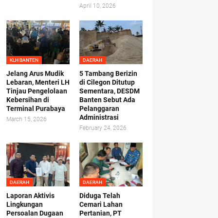
April 10, 2026
KLH BANTEN
DAERAH
Jelang Arus Mudik
5 Tambang Berizin
Lebaran, Menteri LH
di Cilegon Ditutup
Tinjau Pengelolaan
Sementara, DESDM
Kebersihan di
Banten Sebut Ada
Terminal Purabaya
Pelanggaran
Administrasi
March 15, 2026
February 24, 2026
DAERAH
DAERAH
Laporan Aktivis
Diduga Telah
Lingkungan
Cemari Lahan
Persoalan Dugaan
Pertanian, PT