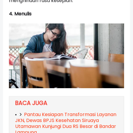
menghindari rasa kesepian.
4. Menulis
BACA JUGA
Pantau Kesiapan Transformasi Layanan
JKN, Dewas BPJS Kesehatan Siruaya
Utamawan Kunjungi Dua RS Besar di Bandar
Lampung