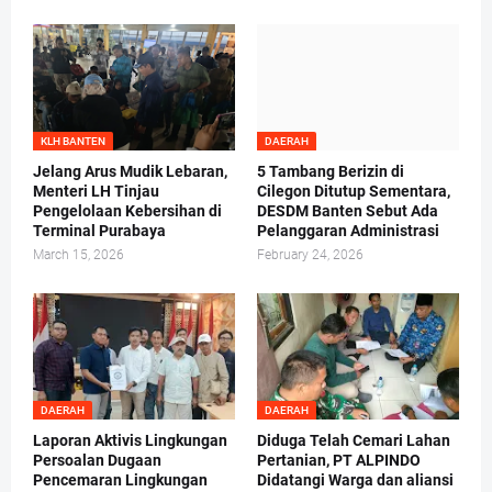
KLH BANTEN
DAERAH
Jelang Arus Mudik Lebaran,
5 Tambang Berizin di
Menteri LH Tinjau
Cilegon Ditutup Sementara,
Pengelolaan Kebersihan di
DESDM Banten Sebut Ada
Terminal Purabaya
Pelanggaran Administrasi
March 15, 2026
February 24, 2026
DAERAH
DAERAH
Laporan Aktivis Lingkungan
Diduga Telah Cemari Lahan
Persoalan Dugaan
Pertanian, PT ALPINDO
Pencemaran Lingkungan
Didatangi Warga dan aliansi