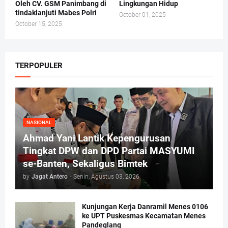
Oleh CV. GSM Panimbang di
Lingkungan Hidup
tindaklanjuti Mabes Polri
October 01, 2025
October 15, 2025
TERPOPULER
NASIONAL
Ahmad Yani Lantik Kepengurusan
Tingkat DPW dan DPD Partai MASYUMI
se-Banten, Sekaligus Bimtek
by
Jagat Antero
-
Senin, Agustus 03, 2026
Kunjungan Kerja Danramil Menes 0106
ke UPT Puskesmas Kecamatan Menes
Pandeglang