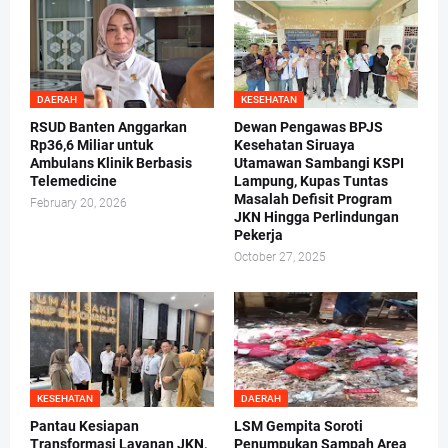
DAERAH
KESEHATAN
RSUD Banten Anggarkan
Dewan Pengawas BPJS
Rp36,6 Miliar untuk
Kesehatan Siruaya
Ambulans Klinik Berbasis
Utamawan Sambangi KSPI
Telemedicine
Lampung, Kupas Tuntas
Masalah Defisit Program
February 20, 2026
JKN Hingga Perlindungan
Pekerja
October 27, 2025
KESEHATAN
DAERAH
Pantau Kesiapan
LSM Gempita Soroti
Transformasi Layanan JKN,
Penumpukan Sampah Area