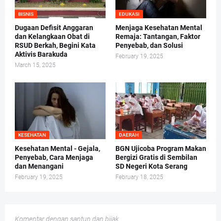
BISNIS
EDUKASI
Dugaan Defisit Anggaran
Menjaga Kesehatan Mental
dan Kelangkaan Obat di
Remaja: Tantangan, Faktor
RSUD Berkah, Begini Kata
Penyebab, dan Solusi
Aktivis Barakuda
February 19, 2025
March 15, 2025
KESEHATAN
DAERAH
Kesehatan Mental - Gejala,
BGN Ujicoba Program Makan
Penyebab, Cara Menjaga
Bergizi Gratis di Sembilan
dan Menangani
SD Negeri Kota Serang
February 19, 2025
February 18, 2025
Komentar dengan santun dan bijak