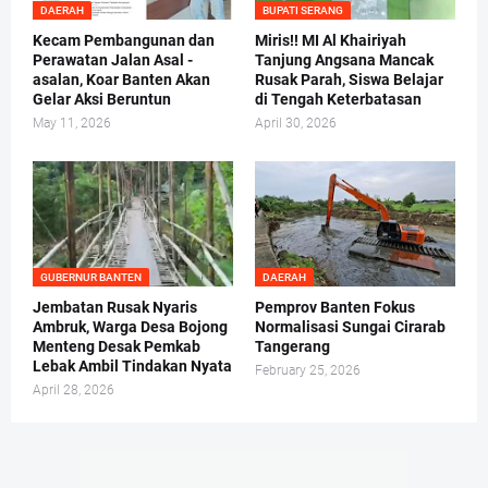
DAERAH
BUPATI SERANG
Kecam Pembangunan dan
Miris!! MI Al Khairiyah
Perawatan Jalan Asal -
Tanjung Angsana Mancak
asalan, Koar Banten Akan
Rusak Parah, Siswa Belajar
Gelar Aksi Beruntun
di Tengah Keterbatasan
May 11, 2026
April 30, 2026
GUBERNUR BANTEN
DAERAH
Jembatan Rusak Nyaris
Pemprov Banten Fokus
Ambruk, Warga Desa Bojong
Normalisasi Sungai Cirarab
Menteng Desak Pemkab
Tangerang
Lebak Ambil Tindakan Nyata
February 25, 2026
April 28, 2026