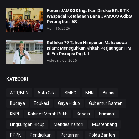
Forum JAMSOS Ingatkan Direksi BPJS TK
Waspadai Ketahanan Dana JAMSOS Akibat
Perang Iran-AS
April 16, 2026
Refleksi 79 Tahun Himpunan Mahasiswa
Islam: Meneguhkan Khitah Perjuangan HMI
di Era Disrupsi Digital
February 05, 2026
KATEGORI
ATR/BPN
Asta Cita
BMKG
BNN
Bisnis
Budaya
Edukasi
Gaya Hidup
Gubernur Banten
KNPI
Kabinet Merah Putih
Kapolri
Kriminal
Lingkungan Hidup
Mendes Yandri
Musrenbang
PPPK
Pendidikan
Pertanian
Polda Banten