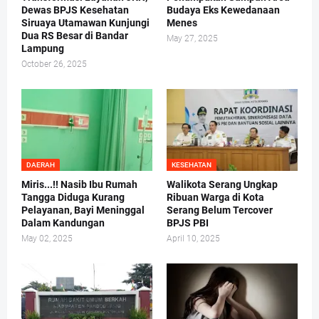
Dewas BPJS Kesehatan
Budaya Eks Kewedanaan
Siruaya Utamawan Kunjungi
Menes
Dua RS Besar di Bandar
May 27, 2025
Lampung
October 26, 2025
DAERAH
KESEHATAN
Miris...!! Nasib Ibu Rumah
Walikota Serang Ungkap
Tangga Diduga Kurang
Ribuan Warga di Kota
Pelayanan, Bayi Meninggal
Serang Belum Tercover
Dalam Kandungan
BPJS PBI
May 02, 2025
April 10, 2025