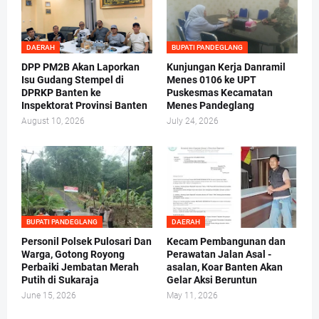
DAERAH
BUPATI PANDEGLANG
DPP PM2B Akan Laporkan
Kunjungan Kerja Danramil
Isu Gudang Stempel di
Menes 0106 ke UPT
DPRKP Banten ke
Puskesmas Kecamatan
Inspektorat Provinsi Banten
Menes Pandeglang
August 10, 2026
July 24, 2026
BUPATI PANDEGLANG
DAERAH
Personil Polsek Pulosari Dan
Kecam Pembangunan dan
Warga, Gotong Royong
Perawatan Jalan Asal -
Perbaiki Jembatan Merah
asalan, Koar Banten Akan
Putih di Sukaraja
Gelar Aksi Beruntun
June 15, 2026
May 11, 2026