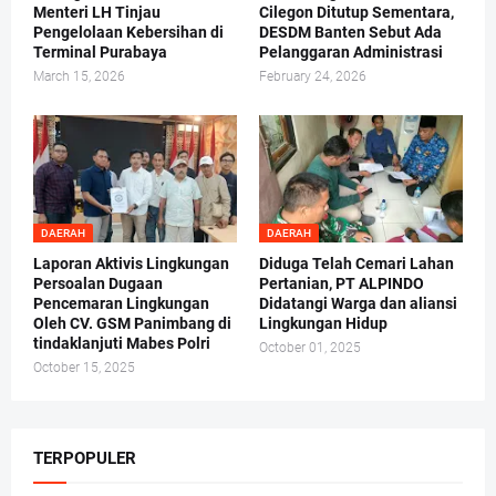
Menteri LH Tinjau
Cilegon Ditutup Sementara,
Pengelolaan Kebersihan di
DESDM Banten Sebut Ada
Terminal Purabaya
Pelanggaran Administrasi
March 15, 2026
February 24, 2026
DAERAH
DAERAH
Laporan Aktivis Lingkungan
Diduga Telah Cemari Lahan
Persoalan Dugaan
Pertanian, PT ALPINDO
Pencemaran Lingkungan
Didatangi Warga dan aliansi
Oleh CV. GSM Panimbang di
Lingkungan Hidup
tindaklanjuti Mabes Polri
October 01, 2025
October 15, 2025
TERPOPULER