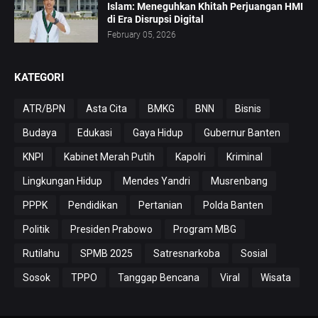
Islam: Meneguhkan Khitah Perjuangan HMI
di Era Disrupsi Digital
February 05, 2026
KATEGORI
ATR/BPN
Asta Cita
BMKG
BNN
Bisnis
Budaya
Edukasi
Gaya Hidup
Gubernur Banten
KNPI
Kabinet Merah Putih
Kapolri
Kriminal
Lingkungan Hidup
Mendes Yandri
Musrenbang
PPPK
Pendidikan
Pertanian
Polda Banten
Politik
Presiden Prabowo
Program MBG
Rutilahu
SPMB 2025
Satresnarkoba
Sosial
Sosok
TPPO
Tanggap Bencana
Viral
Wisata