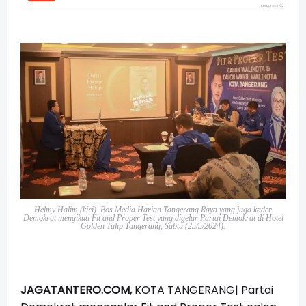
Helmy Halim (kiri) Bos Media Harian Tangerang Raya yang juga kader
Demokrat
mengikuti Fit and Proper Test yang digelar
Partai Demokrat
di Hotel
Golden Tulip Tangerang, Sabtu (25/5/2024).
JAGATANTERO.COM,
KOTA TANGERANG| Partai