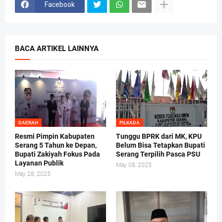
Facebook
BACA ARTIKEL LAINNYA
DAERAH
PILKADA
Resmi Pimpin Kabupaten
Tunggu BPRK dari MK, KPU
Serang 5 Tahun ke Depan,
Belum Bisa Tetapkan Bupati
Bupati Zakiyah Fokus Pada
Serang Terpilih Pasca PSU
Layanan Publik
May 08, 2025
May 28, 2025