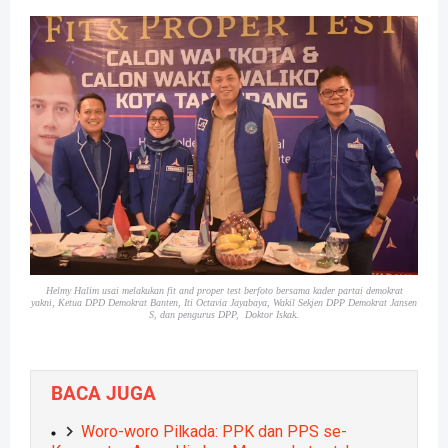
Helmy Halim usai melakukan fit and proper test berfoto bersama kader partai demokrat
yakni,
Ketua DPD Demokrat Banten, Iti Octavia Jayabaya, Wakil Sekjen DPP Demokrat Jansen
S, dan pengurus DPP, Doktor Iskak.
BACA JUGA
Woro-woro Pilkada: PPK dan PPS se-