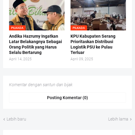
PILKADA
PILKADA
Andika Hazrumy Ingatkan
KPU Kabupaten Serang
Latar Belakangnya Sebagai
Prioritaskan Distribusi
Orang Politik yang Harus
Logistik PSU ke Pulau
Selalu Bertarung
Terluar
April 14, 2025
April 09, 2025
Komentar dengan santun dan bijak
Posting Komentar (0)
Lebih baru
Lebih lama