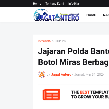
Home
Tentang Kami
Info Iklan
HOME
NA
Beranda
Hukum
Jajaran Polda Bant
Botol Miras Berbag
by
Jagat Antero
-
Jumat, Mei 31, 2024