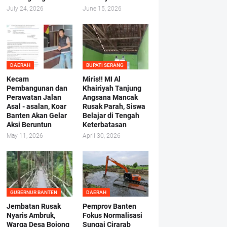
July 24, 2026
June 15, 2026
DAERAH
BUPATI SERANG
Kecam
Miris!! MI Al
Pembangunan dan
Khairiyah Tanjung
Perawatan Jalan
Angsana Mancak
Asal - asalan, Koar
Rusak Parah, Siswa
Banten Akan Gelar
Belajar di Tengah
Aksi Beruntun
Keterbatasan
May 11, 2026
April 30, 2026
GUBERNUR BANTEN
DAERAH
Jembatan Rusak
Pemprov Banten
Nyaris Ambruk,
Fokus Normalisasi
Warga Desa Bojong
Sungai Cirarab