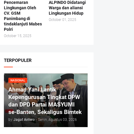
Pencemaran
ALPINDO Didatangi
Lingkungan Oleh
Warga dan aliansi
CV. GSM
Lingkungan Hidup
Panimbang di
October 01, 2025
tindaklanjuti Mabes
Polri
October 15, 2025
TERPOPULER
NASIONAL
Ahmad Yani Lantik
Kepengurusan Tingkat DPW
dan DPD Partai MASYUMI
se-Banten, Sekaligus Bimtek
by
Jagat Antero
-
Senin, Agustus 03, 2026