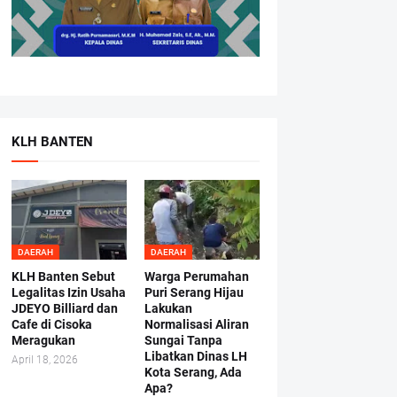
KLH BANTEN
DAERAH
DAERAH
KLH Banten Sebut
Warga Perumahan
Legalitas Izin Usaha
Puri Serang Hijau
JDEYO Billiard dan
Lakukan
Cafe di Cisoka
Normalisasi Aliran
Meragukan
Sungai Tanpa
Libatkan Dinas LH
April 18, 2026
Kota Serang, Ada
Apa?