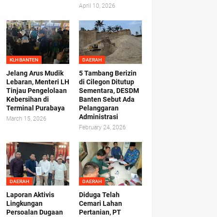
April 10, 2026
KLH BANTEN
DAERAH
Jelang Arus Mudik
5 Tambang Berizin
Lebaran, Menteri LH
di Cilegon Ditutup
Tinjau Pengelolaan
Sementara, DESDM
Kebersihan di
Banten Sebut Ada
Terminal Purabaya
Pelanggaran
Administrasi
March 15, 2026
February 24, 2026
DAERAH
DAERAH
Laporan Aktivis
Diduga Telah
Lingkungan
Cemari Lahan
Persoalan Dugaan
Pertanian, PT