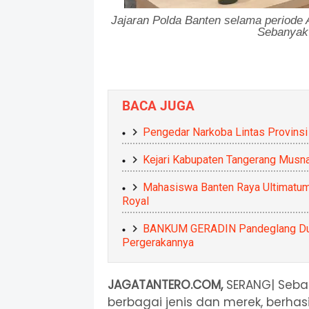
Jajaran Polda Banten selama periode A
Sebanyak 
BACA JUGA
Pengedar Narkoba Lintas Provinsi
Kejari Kabupaten Tangerang Musn
Mahasiswa Banten Raya Ultimatum
Royal
BANKUM GERADIN Pandeglang Duku
Pergerakannya
JAGATANTERO.COM,
SERANG| Seban
berbagai jenis dan merek, berhas