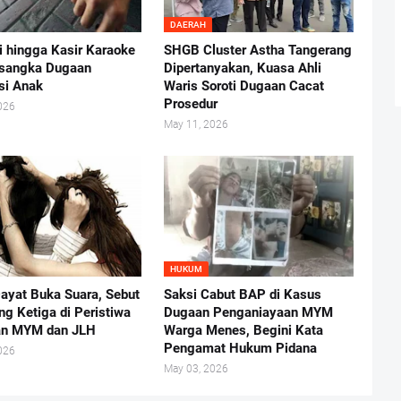
DAERAH
i hingga Kasir Karaoke
SHGB Cluster Astha Tangerang
rsangka Dugaan
Dipertanyakan, Kuasa Ahli
usi Anak
Waris Soroti Dugaan Cacat
Prosedur
026
May 11, 2026
HUKUM
ayat Buka Suara, Sebut
Saksi Cabut BAP di Kasus
ng Ketiga di Peristiwa
Dugaan Penganiayaan MYM
an MYM dan JLH
Warga Menes, Begini Kata
Pengamat Hukum Pidana
026
May 03, 2026