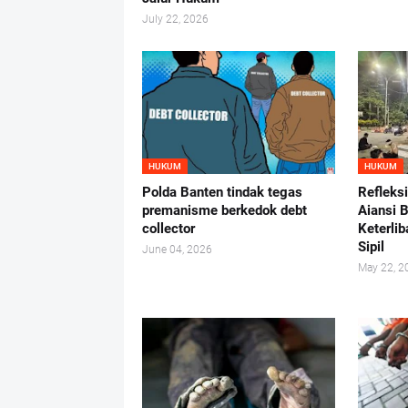
July 22, 2026
HUKUM
HUKUM
Polda Banten tindak tegas
Refleks
premanisme berkedok debt
Aiansi 
collector
Keterlib
Sipil
June 04, 2026
May 22, 2