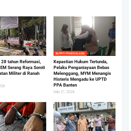
BUPATI PANDEGLANG
i 28 tahun Reformasi,
Kepastian Hukum Tertunda,
BEM Serang Raya Soroti
Pelaku Penganiayaan Bebas
atan Militer di Ranah
Melenggang, MYM Menangis
Histeris Mengadu ke UPTD
PPA Banten
026
May 21, 2026