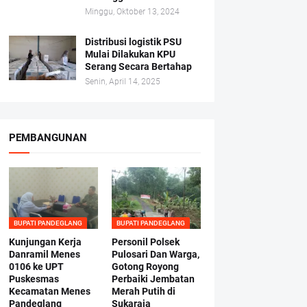
Minggu, Oktober 13, 2024
Distribusi logistik PSU
Mulai Dilakukan KPU
Serang Secara Bertahap
Senin, April 14, 2025
PEMBANGUNAN
BUPATI PANDEGLANG
BUPATI PANDEGLANG
Kunjungan Kerja
Personil Polsek
Danramil Menes
Pulosari Dan Warga,
0106 ke UPT
Gotong Royong
Puskesmas
Perbaiki Jembatan
Kecamatan Menes
Merah Putih di
Pandeglang
Sukaraja