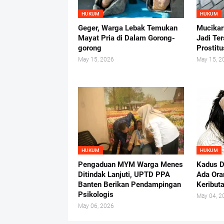
HUKUM
HUKUM
Geger, Warga Lebak Temukan
Mucikar
Mayat Pria di Dalam Gorong-
Jadi Te
gorong
Prostit
May 15, 2026
May 15, 2
HUKUM
HUKUM
Pengaduan MYM Warga Menes
Kadus D
Ditindak Lanjuti, UPTD PPA
Ada Ora
Banten Berikan Pendampingan
Keribut
Psikologis
May 04, 2
May 06, 2026