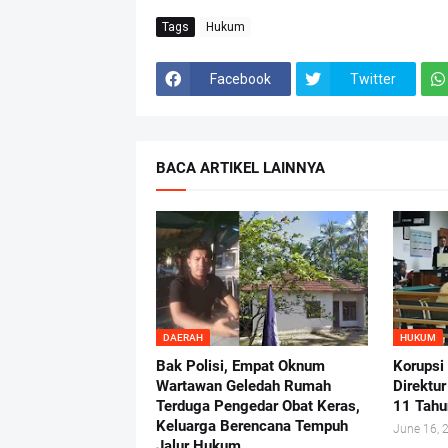
Tags
Hukum
Facebook
Twitter
BACA ARTIKEL LAINNYA
DAERAH
HUKUM
Bak Polisi, Empat Oknum
Korupsi
Wartawan Geledah Rumah
Direktu
Terduga Pengedar Obat Keras,
11 Tahu
Keluarga Berencana Tempuh
June 16, 
Jalur Hukum