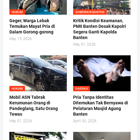
HUKUM
GUBERNUR BANTEN
Geger, Warga Lebak
Kritik Kondisi Keamanan,
Temukan Mayat Pria di
PMII Banten Desak Kapolri
Dalam Gorong-gorong
Segera Ganti Kapolda
Banten
May 15, 2026
May 01, 2026
HUKUM
DAERAH
Mobil ASN Tabrak
Pria Tanpa Identitas
Kerumunan Orang di
Ditemukan Tak Bernyawa di
Pandeglang, Satu Orang
Pelataran Masjid Agung
Tewas
Banten
May 01, 2026
April 30, 2026