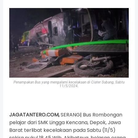
Penampakan Bus yang mengalami kecelakaan di Ciater Subang, Sabtu
11/5/2024.
JAGATANTERO.COM,
SERANG
|
Bus Rombongan
pelajar dari
SMK Lingga Kencana, Depok
, Jawa
Barat terlibat kecelakaan pada Sabtu (11/5)
sekira pukul 18.45 Wib. Akibatnya, belasan orang