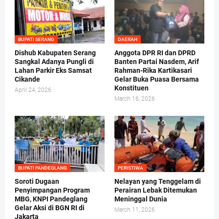
BUPATI SERANG
DAERAH
Dishub Kabupaten Serang
Anggota DPR RI dan DPRD
Sangkal Adanya Pungli di
Banten Partai Nasdem, Arif
Lahan Parkir Eks Samsat
Rahman-Rika Kartikasari
Cikande
Gelar Buka Puasa Bersama
Konstituen
April 24, 2026
March 16, 2026
BUPATI PANDEGLANG
PERISTIWA
Soroti Dugaan
Nelayan yang Tenggelam di
Penyimpangan Program
Perairan Lebak Ditemukan
MBG, KNPI Pandeglang
Meninggal Dunia
Gelar Aksi di BGN RI di
March 11, 2026
Jakarta