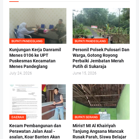
BUPATI PANDEGLANG
BUPATI PANDEGLANG
Kunjungan Kerja Danramil
Personil Polsek Pulosari Dan
Menes 0106 ke UPT
Warga, Gotong Royong
Puskesmas Kecamatan
Perbaiki Jembatan Merah
Menes Pandeglang
Putih di Sukaraja
July 24, 2026
June 15, 2026
DAERAH
BUPATI SERANG
Kecam Pembangunan dan
Miris!! MI Al Khairiyah
Perawatan Jalan Asal -
Tanjung Angsana Mancak
asalan, Koar Banten Akan
Rusak Parah, Siswa Belajar