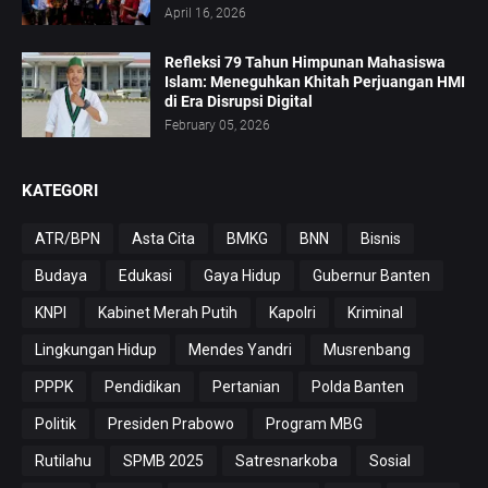
April 16, 2026
Refleksi 79 Tahun Himpunan Mahasiswa
Islam: Meneguhkan Khitah Perjuangan HMI
di Era Disrupsi Digital
February 05, 2026
KATEGORI
ATR/BPN
Asta Cita
BMKG
BNN
Bisnis
Budaya
Edukasi
Gaya Hidup
Gubernur Banten
KNPI
Kabinet Merah Putih
Kapolri
Kriminal
Lingkungan Hidup
Mendes Yandri
Musrenbang
PPPK
Pendidikan
Pertanian
Polda Banten
Politik
Presiden Prabowo
Program MBG
Rutilahu
SPMB 2025
Satresnarkoba
Sosial