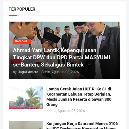
TERPOPULER
NASIONAL
Ahmad Yani Lantik Kepengurusan
Tingkat DPW dan DPD Partai MASYUMI
se-Banten, Sekaligus Bimtek
by
Jagat Antero
-
Senin, Agustus 03, 2026
Lomba Gerak Jalan HUT RI Ke 81 di
Kecamatan Labuan Tetap Berjalan,
Meski Jumlah Peserta dibawah 300
Orang
Kamis, Agustus 06, 2026
Kunjungan Kerja Danramil Menes 0106
ke UPT Puskesmas Kecamatan Menes