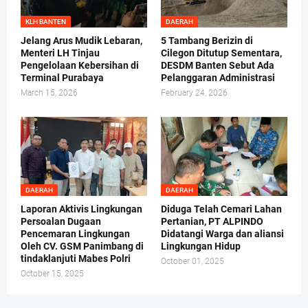
KLH BANTEN
DAERAH
Jelang Arus Mudik Lebaran,
5 Tambang Berizin di
Menteri LH Tinjau
Cilegon Ditutup Sementara,
Pengelolaan Kebersihan di
DESDM Banten Sebut Ada
Terminal Purabaya
Pelanggaran Administrasi
March 15, 2026
February 24, 2026
DAERAH
DAERAH
Laporan Aktivis Lingkungan
Diduga Telah Cemari Lahan
Persoalan Dugaan
Pertanian, PT ALPINDO
Pencemaran Lingkungan
Didatangi Warga dan aliansi
Oleh CV. GSM Panimbang di
Lingkungan Hidup
tindaklanjuti Mabes Polri
October 01, 2025
October 15, 2025