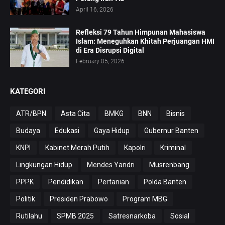
April 16, 2026
Refleksi 79 Tahun Himpunan Mahasiswa
Islam: Meneguhkan Khitah Perjuangan HMI
di Era Disrupsi Digital
February 05, 2026
KATEGORI
ATR/BPN
Asta Cita
BMKG
BNN
Bisnis
Budaya
Edukasi
Gaya Hidup
Gubernur Banten
KNPI
Kabinet Merah Putih
Kapolri
Kriminal
Lingkungan Hidup
Mendes Yandri
Musrenbang
PPPK
Pendidikan
Pertanian
Polda Banten
Politik
Presiden Prabowo
Program MBG
Rutilahu
SPMB 2025
Satresnarkoba
Sosial