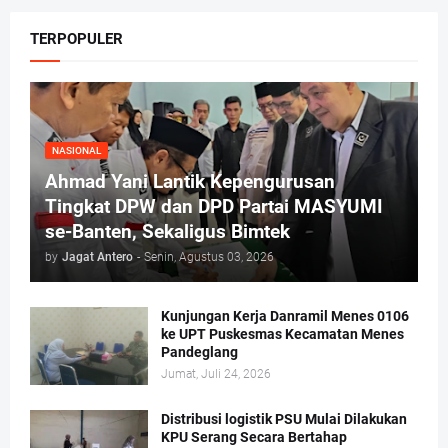
TERPOPULER
NASIONAL
Ahmad Yani Lantik Kepengurusan
Tingkat DPW dan DPD Partai MASYUMI
se-Banten, Sekaligus Bimtek
by
Jagat Antero
-
Senin, Agustus 03, 2026
Kunjungan Kerja Danramil Menes 0106
ke UPT Puskesmas Kecamatan Menes
Pandeglang
Jumat, Juli 24, 2026
Distribusi logistik PSU Mulai Dilakukan
KPU Serang Secara Bertahap