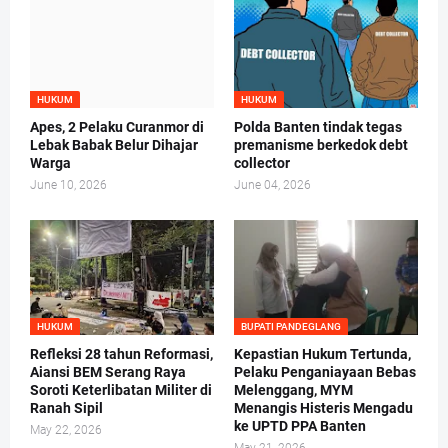
HUKUM
HUKUM
Apes, 2 Pelaku Curanmor di
Polda Banten tindak tegas
Lebak Babak Belur Dihajar
premanisme berkedok debt
Warga
collector
June 10, 2026
June 04, 2026
HUKUM
BUPATI PANDEGLANG
Refleksi 28 tahun Reformasi,
Kepastian Hukum Tertunda,
Aiansi BEM Serang Raya
Pelaku Penganiayaan Bebas
Soroti Keterlibatan Militer di
Melenggang, MYM
Ranah Sipil
Menangis Histeris Mengadu
ke UPTD PPA Banten
May 22, 2026