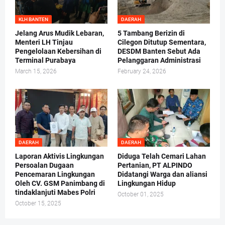
KLH BANTEN
DAERAH
Jelang Arus Mudik Lebaran,
5 Tambang Berizin di
Menteri LH Tinjau
Cilegon Ditutup Sementara,
Pengelolaan Kebersihan di
DESDM Banten Sebut Ada
Terminal Purabaya
Pelanggaran Administrasi
March 15, 2026
February 24, 2026
DAERAH
DAERAH
Laporan Aktivis Lingkungan
Diduga Telah Cemari Lahan
Persoalan Dugaan
Pertanian, PT ALPINDO
Pencemaran Lingkungan
Didatangi Warga dan aliansi
Oleh CV. GSM Panimbang di
Lingkungan Hidup
tindaklanjuti Mabes Polri
October 01, 2025
October 15, 2025