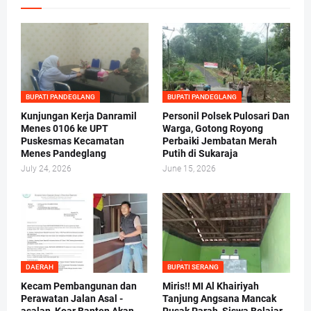
BUPATI PANDEGLANG
BUPATI PANDEGLANG
Kunjungan Kerja Danramil
Personil Polsek Pulosari Dan
Menes 0106 ke UPT
Warga, Gotong Royong
Puskesmas Kecamatan
Perbaiki Jembatan Merah
Menes Pandeglang
Putih di Sukaraja
July 24, 2026
June 15, 2026
DAERAH
BUPATI SERANG
Kecam Pembangunan dan
Miris!! MI Al Khairiyah
Perawatan Jalan Asal -
Tanjung Angsana Mancak