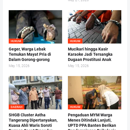
May 21, 2026
HUKUM
HUKUM
Geger, Warga Lebak
Mucikari hingga Kasir
Temukan Mayat Pria di
Karaoke Jadi Tersangka
Dalam Gorong-gorong
Dugaan Prostitusi Anak
May 15, 2026
May 15, 2026
DAERAH
HUKUM
SHGB Cluster Astha
Pengaduan MYM Warga
Tangerang Dipertanyakan,
Menes Ditindak Lanjuti,
Kuasa Ahli Waris Soroti
UPTD PPA Banten Berikan