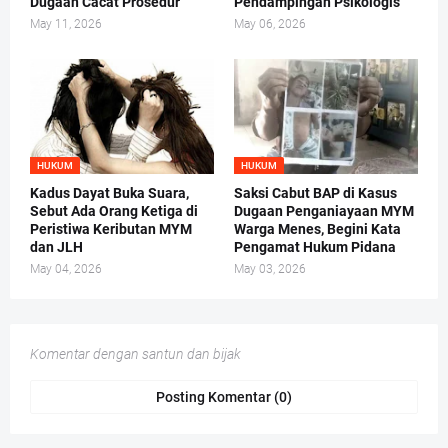
Dugaan Cacat Prosedur
Pendampingan Psikologis
May 11, 2026
May 06, 2026
HUKUM
HUKUM
Kadus Dayat Buka Suara,
Saksi Cabut BAP di Kasus
Sebut Ada Orang Ketiga di
Dugaan Penganiayaan MYM
Peristiwa Keributan MYM
Warga Menes, Begini Kata
dan JLH
Pengamat Hukum Pidana
May 04, 2026
May 03, 2026
Komentar dengan santun dan bijak
Posting Komentar (0)