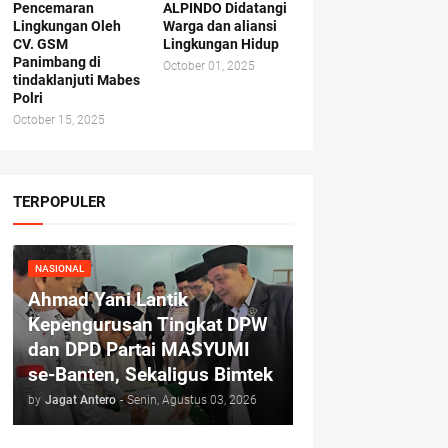
Pencemaran
ALPINDO Didatangi
Lingkungan Oleh
Warga dan aliansi
CV. GSM
Lingkungan Hidup
Panimbang di
October 01, 2025
tindaklanjuti Mabes
Polri
October 15, 2025
TERPOPULER
NASIONAL
Ahmad Yani Lantik
Kepengurusan Tingkat DPW
dan DPD Partai MASYUMI
se-Banten, Sekaligus Bimtek
by
Jagat Antero
-
Senin, Agustus 03, 2026