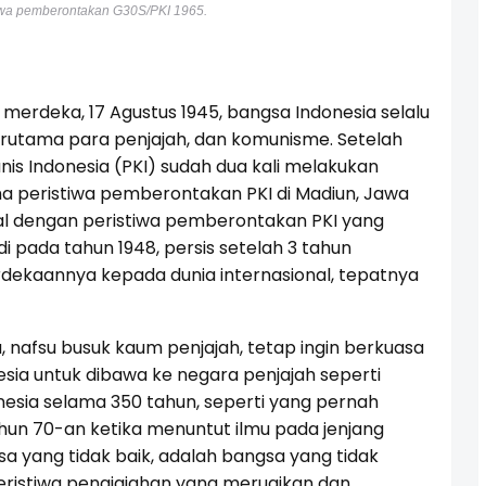
iwa pemberontakan G30S/PKI 1965.
a merdeka, 17 Agustus 1945, bangsa Indonesia selalu
 terutama para penjajah, dan komunisme. Setelah
is Indonesia (PKI) sudah dua kali melakukan
a peristiwa pemberontakan PKI di Madiun, Jawa
al dengan peristiwa pemberontakan PKI yang
jadi pada tahun 1948, persis setelah 3 tahun
ekaannya kepada dunia internasional, tepatnya
 nafsu busuk kaum penjajah, tetap ingin berkuasa
ia untuk dibawa ke negara penjajah seperti
esia selama 350 tahun, seperti yang pernah
ahun 70-an ketika menuntut ilmu pada jenjang
a yang tidak baik, adalah bangsa yang tidak
istiwa penajajahan yang merugikan dan