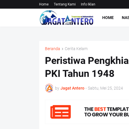
Home
Tentang Kami
Info Iklan
HOME
NA
Beranda
Cerita Kelam
Peristiwa Pengkhi
PKI Tahun 1948
by
Jagat Antero
-
Sabtu, Mei 25, 2024