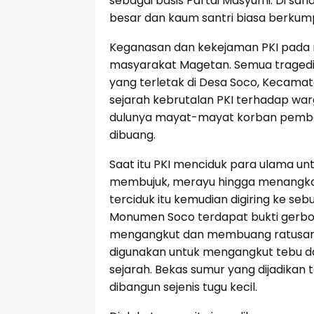
sebagai basis Partai Masyumi. Di sa
besar dan kaum santri biasa berkump
Keganasan dan kekejaman PKI pada ma
masyarakat Magetan. Semua tragedi i
yang terletak di Desa Soco, Kecama
sejarah kebrutalan PKI terhadap wa
dulunya mayat-mayat korban pembant
dibuang.
Saat itu PKI menciduk para ulama un
membujuk, merayu hingga menangk
terciduk itu kemudian digiring ke se
Monumen Soco terdapat bukti gerbo
mengangkut dan membuang ratusan k
digunakan untuk mengangkut tebu dan h
sejarah. Bekas sumur yang dijadika
dibangun sejenis tugu kecil.