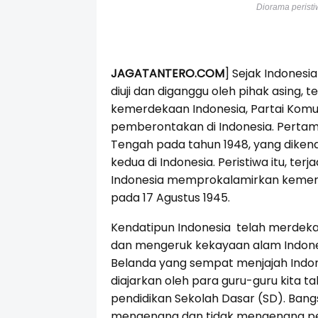
Diorama perist
JAGATANTERO.COM
] Sejak Indonesi
diuji dan diganggu oleh pihak asing,
kemerdekaan Indonesia, Partai Komun
pemberontakan di Indonesia. Pertam
Tengah pada tahun 1948, yang diken
kedua di Indonesia. Peristiwa itu, ter
Indonesia memprokalamirkan kemerd
pada 17 Agustus 1945.
Kendatipun Indonesia telah merdeka,
dan mengeruk kekayaan alam Indones
Belanda yang sempat menjajah Indon
diajarkan oleh para guru-guru kita t
pendidikan Sekolah Dasar (SD). Bangs
mengenang dan tidak mengenang per