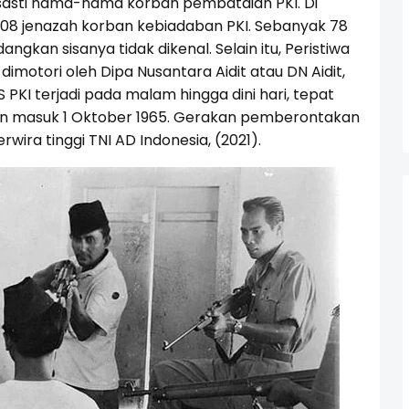
asasti nama-nama korban pembataian PKI. Di
 108 jenazah korban kebiadaban PKI. Sebanyak 78
ngkan sisanya tidak dikenal. Selain itu, Peristiwa
dimotori oleh Dipa Nusantara Aidit atau DN Aidit,
 PKI terjadi pada malam hingga dini hari, tepat
an masuk 1 Oktober 1965. Gerakan pemberontakan
wira tinggi TNI AD Indonesia, (2021).