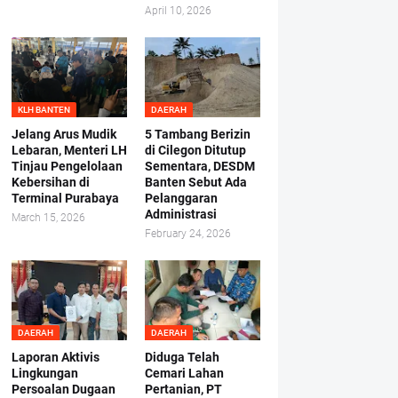
April 10, 2026
KLH BANTEN
DAERAH
Jelang Arus Mudik
5 Tambang Berizin
Lebaran, Menteri LH
di Cilegon Ditutup
Tinjau Pengelolaan
Sementara, DESDM
Kebersihan di
Banten Sebut Ada
Terminal Purabaya
Pelanggaran
Administrasi
March 15, 2026
February 24, 2026
DAERAH
DAERAH
Laporan Aktivis
Diduga Telah
Lingkungan
Cemari Lahan
Persoalan Dugaan
Pertanian, PT