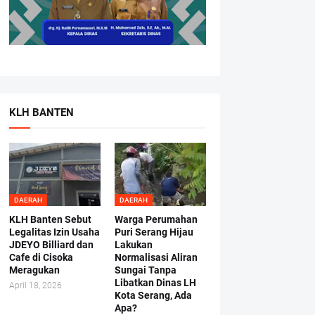
KLH BANTEN
DAERAH
DAERAH
KLH Banten Sebut
Warga Perumahan
Legalitas Izin Usaha
Puri Serang Hijau
JDEYO Billiard dan
Lakukan
Cafe di Cisoka
Normalisasi Aliran
Meragukan
Sungai Tanpa
Libatkan Dinas LH
April 18, 2026
Kota Serang, Ada
Apa?