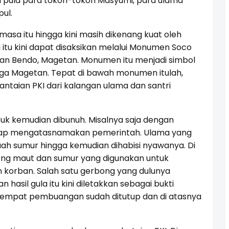
na pula para tokoh-tokoh Masyumi, para ulama
ul.
sa itu hingga kini masih dikenang kuat oleh
tu kini dapat disaksikan melalui Monumen Soco
tan Bendo, Magetan. Monumen itu menjadi simbol
rga Magetan. Tepat di bawah monumen itulah,
aian PKI dari kalangan ulama dan santri
tuk kemudian dibunuh. Misalnya saja dengan
ap mengatasnamakan pemerintah. Ulama yang
buah sumur hingga kemudian dihabisi nyawanya. Di
ng maut dan sumur yang digunakan untuk
orban. Salah satu gerbong yang dulunya
asil gula itu kini diletakkan sebagai bukti
n tempat pembuangan sudah ditutup dan di atasnya