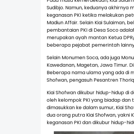
Pada masa kemerdekaan, Kiai Sulai
Sudibjo. Namun, keduanya akhirnya 
keganasan PKI ketika melakukan petu
Madiun Affair. Selain Kiai Sulaiman,
pembantaian PKI di Desa Soco adala
merupakan ayah mantan Ketua DPR/
beberapa pejabat pemerintah lainny
Selain Monumen Soca, ada juga Monum
Kawedanan, Magetan, Jawa Timur. Di
Beberapa nama ulama yang ada di mon
Shofwan, pengasuh Pesantren Thoriqu
Kiai Shofwan dikubur hidup-hidup di d
oleh kelompok PKI yang biadap dan t
dimasukkan ke dalam sumur, Kiai Sh
dua orang putra Kiai Shofwan, yakni K
keganasan PKI dan dikubur hidup-h