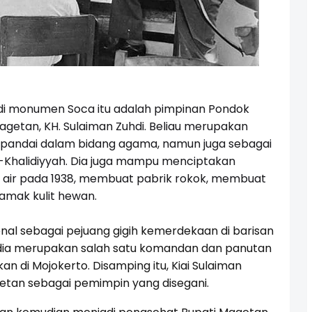
di monumen Soca itu adalah pimpinan Pondok
getan, KH. Sulaiman Zuhdi. Beliau merupakan
a pandai dalam bidang agama, namun juga sebagai
Khalidiyyah. Dia juga mampu menciptakan
a air pada 1938, membuat pabrik rokok, membuat
yamak kulit hewan.
enal sebagai pejuang gigih kemerdekaan di barisan
, dia merupakan salah satu komandan dan panutan
 di Mojokerto. Disamping itu, Kiai Sulaiman
etan sebagai pemimpin yang disegani.