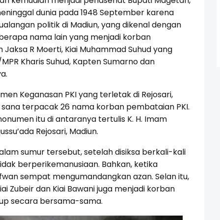
man kemudian menjadi penasehat Bupati Magetan,
meninggal dunia pada 1948 September karena
alangan politik di Madiun, yang dikenal dengan
 beberapa nama lain yang menjadi korban
h Jaksa R Moerti, Kiai Muhammad Suhud yang
MPR Kharis Suhud, Kapten Sumarno dan
a.
en Keganasan PKI yang terletak di Rejosari,
 sana terpacak 26 nama korban pembataian PKI.
umen itu di antaranya tertulis K. H. Imam
ssu’ada Rejosari, Madiun.
alam sumur tersebut, setelah disiksa berkali-kali
idak berperikemanusiaan. Bahkan, ketika
ofwan sempat mengumandangkan azan. Selan itu,
iai Zubeir dan Kiai Bawani juga menjadi korban
idup secara bersama-sama.