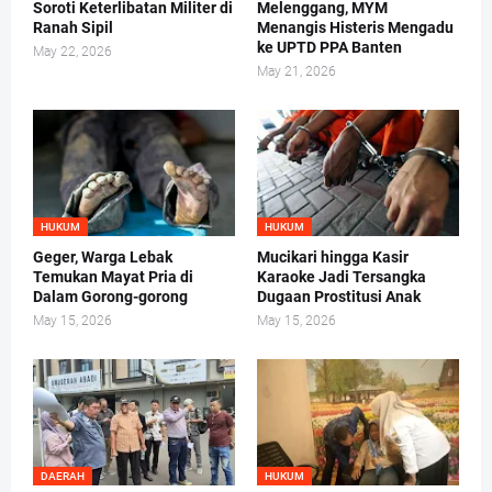
Soroti Keterlibatan Militer di
Melenggang, MYM
Ranah Sipil
Menangis Histeris Mengadu
ke UPTD PPA Banten
May 22, 2026
May 21, 2026
HUKUM
HUKUM
Geger, Warga Lebak
Mucikari hingga Kasir
Temukan Mayat Pria di
Karaoke Jadi Tersangka
Dalam Gorong-gorong
Dugaan Prostitusi Anak
May 15, 2026
May 15, 2026
DAERAH
HUKUM