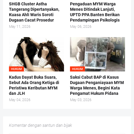
SHGB Cluster Astha
Pengaduan MYM Warga
Tangerang Dipertanyakan,
Menes Ditindak Lanjuti,
Kuasa Ahli Waris Soroti
UPTD PPA Banten Berikan
Dugaan Cacat Prosedur
Pendampingan Psikologis
May 11, 2026
May 06, 2026
HUKUM
HUKUM
Kadus Dayat Buka Suara,
Saksi Cabut BAP di Kasus
Sebut Ada Orang Ketiga di
Dugaan Penganiayaan MYM
Peristiwa Keributan MYM
Warga Menes, Begini Kata
dan JLH
Pengamat Hukum Pidana
May 04, 2026
May 03, 2026
Komentar dengan santun dan bijak