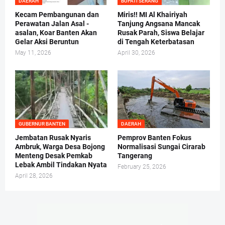
DAERAH
BUPATI SERANG
Kecam Pembangunan dan
Miris!! MI Al Khairiyah
Perawatan Jalan Asal -
Tanjung Angsana Mancak
asalan, Koar Banten Akan
Rusak Parah, Siswa Belajar
Gelar Aksi Beruntun
di Tengah Keterbatasan
May 11, 2026
April 30, 2026
GUBERNUR BANTEN
DAERAH
Jembatan Rusak Nyaris
Pemprov Banten Fokus
Ambruk, Warga Desa Bojong
Normalisasi Sungai Cirarab
Menteng Desak Pemkab
Tangerang
Lebak Ambil Tindakan Nyata
February 25, 2026
April 28, 2026