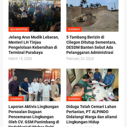
KLH BANTEN
DAERAH
Jelang Arus Mudik Lebaran,
5 Tambang Berizin di
Menteri LH Tinjau
Cilegon Ditutup Sementara,
Pengelolaan Kebersihan di
DESDM Banten Sebut Ada
Terminal Purabaya
Pelanggaran Administrasi
March 15, 2026
February 24, 2026
DAERAH
DAERAH
Laporan Aktivis Lingkungan
Diduga Telah Cemari Lahan
Persoalan Dugaan
Pertanian, PT ALPINDO
Pencemaran Lingkungan
Didatangi Warga dan aliansi
Oleh CV. GSM Panimbang di
Lingkungan Hidup