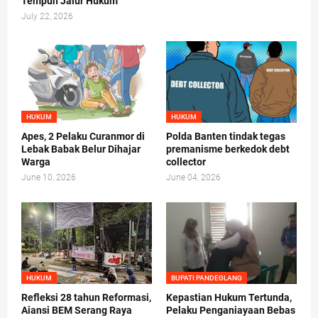
Tempuh Jalur Hukum
July 22, 2026
HUKUM
HUKUM
Apes, 2 Pelaku Curanmor di
Polda Banten tindak tegas
Lebak Babak Belur Dihajar
premanisme berkedok debt
Warga
collector
June 10, 2026
June 04, 2026
HUKUM
BUPATI PANDEGLANG
Refleksi 28 tahun Reformasi,
Kepastian Hukum Tertunda,
Aiansi BEM Serang Raya
Pelaku Penganiayaan Bebas