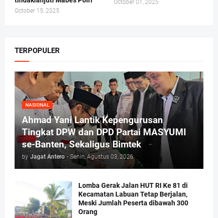
tindaklanjuti Mabes Polri
October 01, 2025
October 15, 2025
TERPOPULER
NASIONAL
Ahmad Yani Lantik Kepengurusan
Tingkat DPW dan DPD Partai MASYUMI
se-Banten, Sekaligus Bimtek
by
Jagat Antero
-
Senin, Agustus 03, 2026
Lomba Gerak Jalan HUT RI Ke 81 di
Kecamatan Labuan Tetap Berjalan,
Meski Jumlah Peserta dibawah 300
Orang