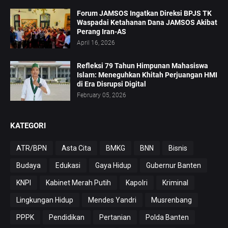
Forum JAMSOS Ingatkan Direksi BPJS TK
Waspadai Ketahanan Dana JAMSOS Akibat
Perang Iran-AS
April 16, 2026
Refleksi 79 Tahun Himpunan Mahasiswa
Islam: Meneguhkan Khitah Perjuangan HMI
di Era Disrupsi Digital
February 05, 2026
KATEGORI
ATR/BPN
Asta Cita
BMKG
BNN
Bisnis
Budaya
Edukasi
Gaya Hidup
Gubernur Banten
KNPI
Kabinet Merah Putih
Kapolri
Kriminal
Lingkungan Hidup
Mendes Yandri
Musrenbang
PPPK
Pendidikan
Pertanian
Polda Banten