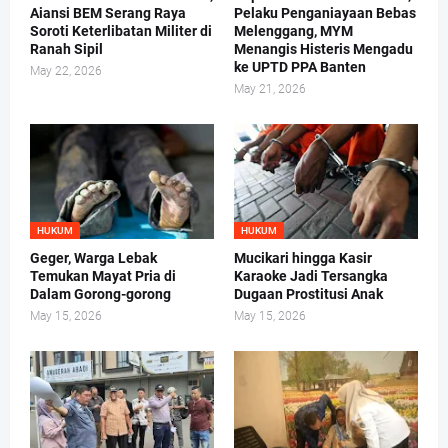
Aiansi BEM Serang Raya
Pelaku Penganiayaan Bebas
Soroti Keterlibatan Militer di
Melenggang, MYM
Ranah Sipil
Menangis Histeris Mengadu
ke UPTD PPA Banten
May 22, 2026
May 21, 2026
HUKUM
HUKUM
Geger, Warga Lebak
Mucikari hingga Kasir
Temukan Mayat Pria di
Karaoke Jadi Tersangka
Dalam Gorong-gorong
Dugaan Prostitusi Anak
May 15, 2026
May 15, 2026