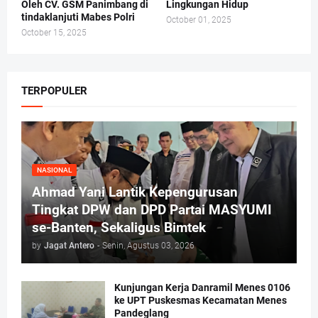
Oleh CV. GSM Panimbang di
Lingkungan Hidup
tindaklanjuti Mabes Polri
October 01, 2025
October 15, 2025
TERPOPULER
NASIONAL
Ahmad Yani Lantik Kepengurusan
Tingkat DPW dan DPD Partai MASYUMI
se-Banten, Sekaligus Bimtek
by
Jagat Antero
-
Senin, Agustus 03, 2026
Kunjungan Kerja Danramil Menes 0106
ke UPT Puskesmas Kecamatan Menes
Pandeglang