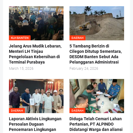
KLH BANTEN
DAERAH
Jelang Arus Mudik Lebaran,
5 Tambang Berizin di
Menteri LH Tinjau
Cilegon Ditutup Sementara,
Pengelolaan Kebersihan di
DESDM Banten Sebut Ada
Terminal Purabaya
Pelanggaran Administrasi
March 15, 2026
February 24, 2026
DAERAH
DAERAH
Laporan Aktivis Lingkungan
Diduga Telah Cemari Lahan
Persoalan Dugaan
Pertanian, PT ALPINDO
Pencemaran Lingkungan
Didatangi Warga dan aliansi