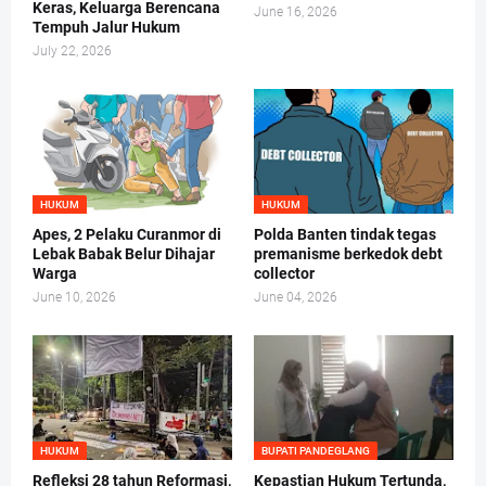
Keras, Keluarga Berencana
June 16, 2026
Tempuh Jalur Hukum
July 22, 2026
HUKUM
HUKUM
Apes, 2 Pelaku Curanmor di
Polda Banten tindak tegas
Lebak Babak Belur Dihajar
premanisme berkedok debt
Warga
collector
June 10, 2026
June 04, 2026
HUKUM
BUPATI PANDEGLANG
Refleksi 28 tahun Reformasi,
Kepastian Hukum Tertunda,