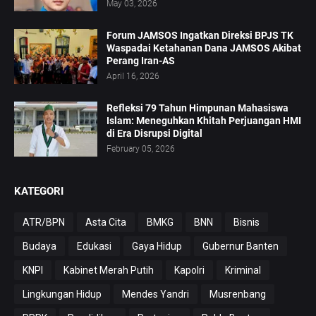
May 03, 2026
Forum JAMSOS Ingatkan Direksi BPJS TK
Waspadai Ketahanan Dana JAMSOS Akibat
Perang Iran-AS
April 16, 2026
Refleksi 79 Tahun Himpunan Mahasiswa
Islam: Meneguhkan Khitah Perjuangan HMI
di Era Disrupsi Digital
February 05, 2026
KATEGORI
ATR/BPN
Asta Cita
BMKG
BNN
Bisnis
Budaya
Edukasi
Gaya Hidup
Gubernur Banten
KNPI
Kabinet Merah Putih
Kapolri
Kriminal
Lingkungan Hidup
Mendes Yandri
Musrenbang