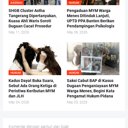
DAERAH
HUKUM
SHGB Cluster Astha
Pengaduan MYM Warga
Tangerang Dipertanyakan,
Menes Ditindak Lanjuti,
Kuasa Ahli Waris Soroti
UPTD PPA Banten Berikan
Dugaan Cacat Prosedur
Pendampingan Psikologis
May 11, 2026
May 06, 2026
HUKUM
HUKUM
Kadus Dayat Buka Suara,
Saksi Cabut BAP di Kasus
Sebut Ada Orang Ketiga di
Dugaan Penganiayaan MYM
Peristiwa Keributan MYM
Warga Menes, Begini Kata
dan JLH
Pengamat Hukum Pidana
May 04, 2026
May 03, 2026
Komentar dengan santun dan bijak