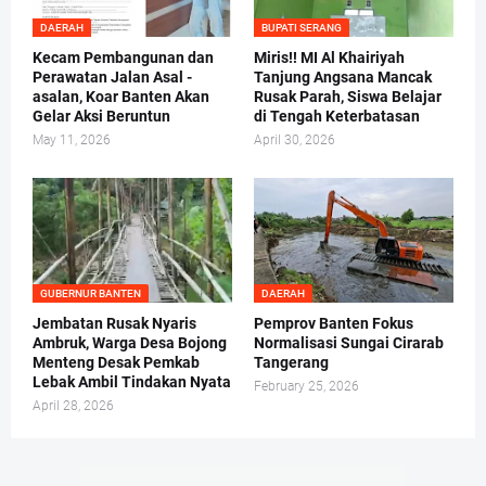
DAERAH
BUPATI SERANG
Kecam Pembangunan dan
Miris!! MI Al Khairiyah
Perawatan Jalan Asal -
Tanjung Angsana Mancak
asalan, Koar Banten Akan
Rusak Parah, Siswa Belajar
Gelar Aksi Beruntun
di Tengah Keterbatasan
May 11, 2026
April 30, 2026
GUBERNUR BANTEN
DAERAH
Jembatan Rusak Nyaris
Pemprov Banten Fokus
Ambruk, Warga Desa Bojong
Normalisasi Sungai Cirarab
Menteng Desak Pemkab
Tangerang
Lebak Ambil Tindakan Nyata
February 25, 2026
April 28, 2026