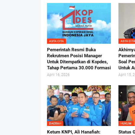
ASTA CITA
ASTA CIT
Pemerintah Resmi Buka
Akhirnya
Rekrutmen Posisi Manager
Pemerin
Untuk Ditempatkan di Kopdes,
Soal P
Tahap Pertama 30.000 Formasi
Untuk A
April 16, 2026
April 15, 
DAERAH
HUKUM
Ketum KNPI, Ali Hanafiah:
Status 