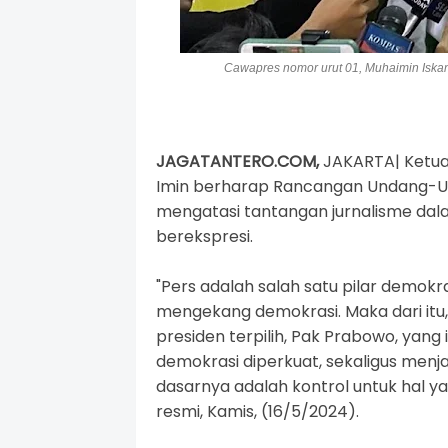
Cawapres nomor urut 01, Muhaimin Iskand
JAGATANTERO.COM,
JAKARTA|
Ketua
Imin
berharap Rancangan Undang-U
mengatasi tantangan jurnalisme da
berekspresi.
"Pers adalah salah satu pilar demokras
mengekang demokrasi. Maka dari itu
presiden terpilih, Pak Prabowo, yang
demokrasi diperkuat, sekaligus men
dasarnya adalah kontrol untuk hal ya
resmi, Kamis, (16/5/2024).