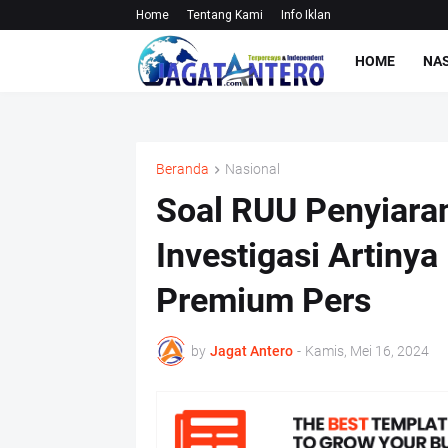
Home
Tentang Kami
Info Iklan
HOME
NA
Beranda
Nasional
Soal RUU Penyiaran
Investigasi Artinya
Premium Pers
by
Jagat Antero
-
Kamis, Mei 16, 2024