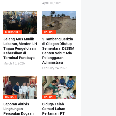
April 10, 2026
KLH BANTEN
DAERAH
Jelang Arus Mudik
5 Tambang Berizin
Lebaran, Menteri LH
di Cilegon Ditutup
Tinjau Pengelolaan
Sementara, DESDM
Kebersihan di
Banten Sebut Ada
Terminal Purabaya
Pelanggaran
Administrasi
March 15, 2026
February 24, 2026
DAERAH
DAERAH
Laporan Aktivis
Diduga Telah
Lingkungan
Cemari Lahan
Persoalan Dugaan
Pertanian, PT