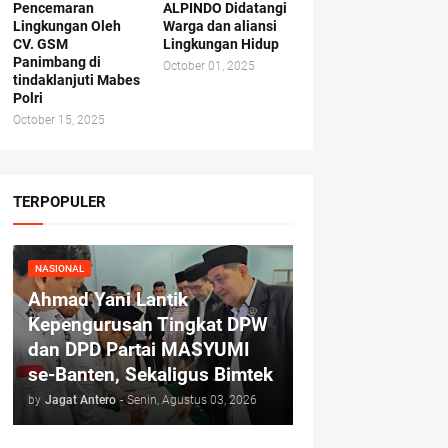
Pencemaran
ALPINDO Didatangi
Lingkungan Oleh
Warga dan aliansi
CV. GSM
Lingkungan Hidup
Panimbang di
October 01, 2025
tindaklanjuti Mabes
Polri
October 15, 2025
TERPOPULER
NASIONAL
Ahmad Yani Lantik
Kepengurusan Tingkat DPW
dan DPD Partai MASYUMI
se-Banten, Sekaligus Bimtek
by
Jagat Antero
-
Senin, Agustus 03, 2026