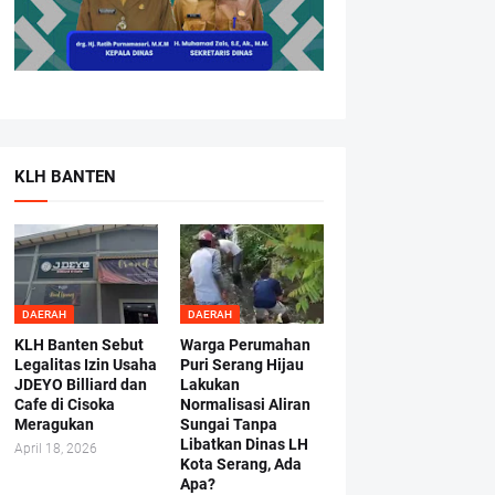
KLH BANTEN
DAERAH
DAERAH
KLH Banten Sebut
Warga Perumahan
Legalitas Izin Usaha
Puri Serang Hijau
JDEYO Billiard dan
Lakukan
Cafe di Cisoka
Normalisasi Aliran
Meragukan
Sungai Tanpa
Libatkan Dinas LH
April 18, 2026
Kota Serang, Ada
Apa?