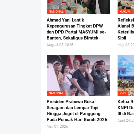
NASIONAL
HUKUM
Ahmad Yani Lantik
Refleks
Kepengurusan Tingkat DPW
Aiansi 
dan DPD Partai MASYUMI se-
Keterlib
Banten, Sekaligus Bimtek
Sipil
August 03, 2026
May 22, 2
NASIONAL
KNPI
Presiden Prabowo Buka
Ketua B
Seragam dan Lempar Topi
KNPI D
Hingga Joget di Panggung
III di B
Pada Puncak Hari Buruh 2026
April 24, 
May 01, 2026