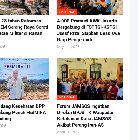
NASIONAL
i 28 tahun Reformasi,
4.000 Pramudi KWK Jakarta
BEM Serang Raya Soroti
Bergabung di FSPTSI-KSPSI,
atan Militer di Ranah
Jusuf Rizal Siapkan Beasiswa
Bagi Pengemudi
026
May 11, 2026
NASIONAL
idang Kesehatan DPP
Forum JAMSOS Ingatkan
ukung Penuh FESMIRA
Direksi BPJS TK Waspadai
andung
Ketahanan Dana JAMSOS
Akibat Perang Iran-AS
2026
April 16, 2026