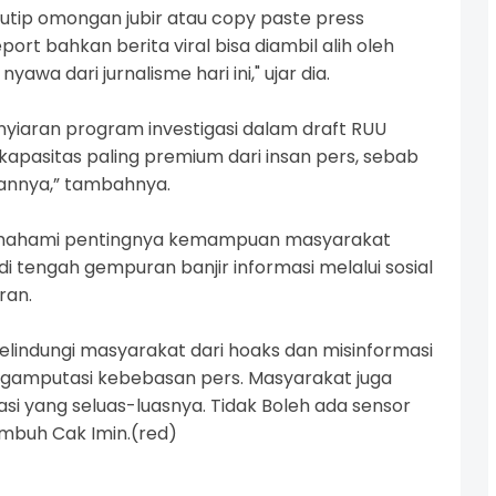
utip omongan jubir atau copy paste press
port bahkan berita viral bisa diambil alih oleh
yawa dari jurnalisme hari ini," ujar dia.
nyiaran program investigasi dalam draft RUU
apasitas paling premium dari insan pers, sebab
kannya,” tambahnya.
u, memahami pentingnya kemampuan masyarakat
i tengah gempuran banjir informasi melalui sosial
ran.
lindungi masyarakat dari hoaks dan misinformasi
ngamputasi kebebasan pers. Masyarakat juga
si yang seluas-luasnya. Tidak Boleh ada sensor
 imbuh Cak Imin.(red)