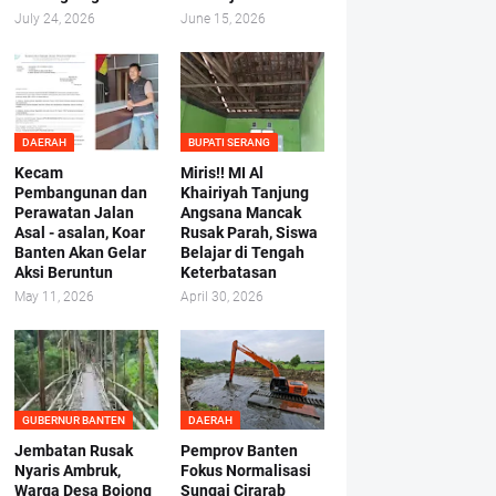
July 24, 2026
June 15, 2026
DAERAH
BUPATI SERANG
Kecam
Miris!! MI Al
Pembangunan dan
Khairiyah Tanjung
Perawatan Jalan
Angsana Mancak
Asal - asalan, Koar
Rusak Parah, Siswa
Banten Akan Gelar
Belajar di Tengah
Aksi Beruntun
Keterbatasan
May 11, 2026
April 30, 2026
GUBERNUR BANTEN
DAERAH
Jembatan Rusak
Pemprov Banten
Nyaris Ambruk,
Fokus Normalisasi
Warga Desa Bojong
Sungai Cirarab