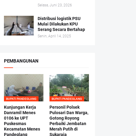
Selasa, Juni 23, 2026
Distribusi logistik PSU
Mulai Dilakukan KPU
Serang Secara Bertahap
Senin, April 14, 2025
PEMBANGUNAN
BUPATI PANDEGLANG
BUPATI PANDEGLANG
Kunjungan Kerja
Personil Polsek
Danramil Menes
Pulosari Dan Warga,
0106 ke UPT
Gotong Royong
Puskesmas
Perbaiki Jembatan
Kecamatan Menes
Merah Putih di
Pandeglang
Sukaraja