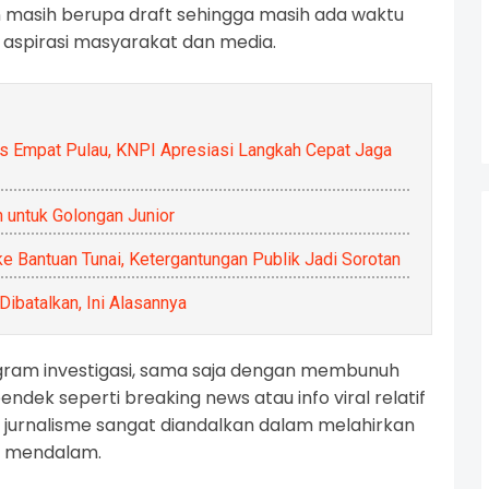
an masih berupa draft sehingga masih ada waktu
spirasi masyarakat dan media.
s Empat Pulau, KNPI Apresiasi Langkah Cepat Jaga
 untuk Golongan Junior
 ke Bantuan Tunai, Ketergantungan Publik Jadi Sorotan
 Dibatalkan, Ini Alasannya
ogram investigasi, sama saja dengan membunuh
ndek seperti breaking news atau info viral relatif
a, jurnalisme sangat diandalkan dalam melahirkan
an mendalam.