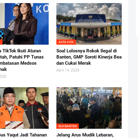
A
ASTA CITA
 TikTok Ikuti Aturan
Soal Lolosnya Rokok Ilegal di
tah, Patuhi PP Tunas
Banten, GMP Soroti Kinerja Bea
embatasan Medsos
dan Cukai Merak
nak
April 14, 2026
2026
KLH BANTEN
Gus Yaqut Jadi Tahanan
Jelang Arus Mudik Lebaran,