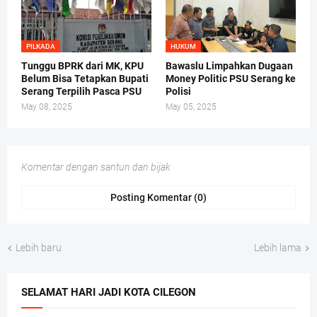
PILKADA
HUKUM
Tunggu BPRK dari MK, KPU
Bawaslu Limpahkan Dugaan
Belum Bisa Tetapkan Bupati
Money Politic PSU Serang ke
Serang Terpilih Pasca PSU
Polisi
May 08, 2025
May 05, 2025
Komentar dengan santun dan bijak
Posting Komentar (0)
Lebih baru
Lebih lama
SELAMAT HARI JADI KOTA CILEGON