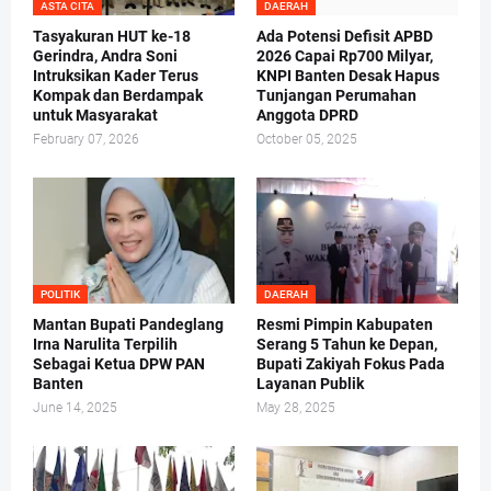
ASTA CITA
DAERAH
Tasyakuran HUT ke-18
Ada Potensi Defisit APBD
Gerindra, Andra Soni
2026 Capai Rp700 Milyar,
Intruksikan Kader Terus
KNPI Banten Desak Hapus
Kompak dan Berdampak
Tunjangan Perumahan
untuk Masyarakat
Anggota DPRD
February 07, 2026
October 05, 2025
POLITIK
DAERAH
Mantan Bupati Pandeglang
Resmi Pimpin Kabupaten
Irna Narulita Terpilih
Serang 5 Tahun ke Depan,
Sebagai Ketua DPW PAN
Bupati Zakiyah Fokus Pada
Banten
Layanan Publik
June 14, 2025
May 28, 2025