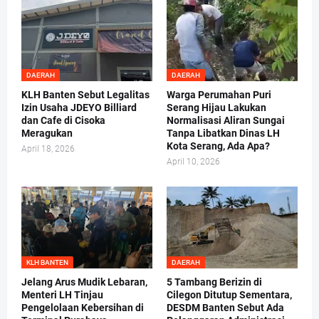
DAERAH
DAERAH
KLH Banten Sebut Legalitas
Warga Perumahan Puri
Izin Usaha JDEYO Billiard
Serang Hijau Lakukan
dan Cafe di Cisoka
Normalisasi Aliran Sungai
Meragukan
Tanpa Libatkan Dinas LH
Kota Serang, Ada Apa?
April 18, 2026
April 10, 2026
KLH BANTEN
DAERAH
Jelang Arus Mudik Lebaran,
5 Tambang Berizin di
Menteri LH Tinjau
Cilegon Ditutup Sementara,
Pengelolaan Kebersihan di
DESDM Banten Sebut Ada