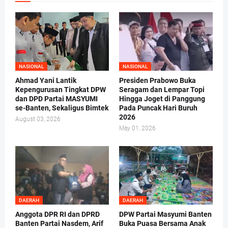
NASIONAL
NASIONAL
Ahmad Yani Lantik
Presiden Prabowo Buka
Kepengurusan Tingkat DPW
Seragam dan Lempar Topi
dan DPD Partai MASYUMI
Hingga Joget di Panggung
se-Banten, Sekaligus Bimtek
Pada Puncak Hari Buruh
2026
August 03, 2026
May 01, 2026
DAERAH
DAERAH
Anggota DPR RI dan DPRD
DPW Partai Masyumi Banten
Banten Partai Nasdem, Arif
Buka Puasa Bersama Anak