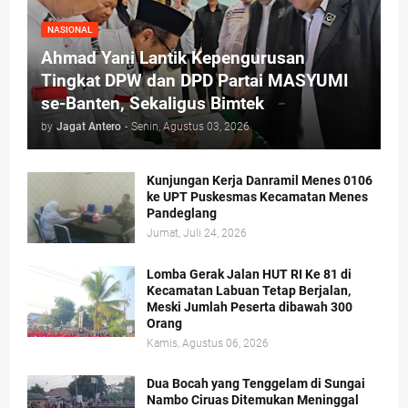
NASIONAL
Ahmad Yani Lantik Kepengurusan
Tingkat DPW dan DPD Partai MASYUMI
se-Banten, Sekaligus Bimtek
by
Jagat Antero
-
Senin, Agustus 03, 2026
Kunjungan Kerja Danramil Menes 0106
ke UPT Puskesmas Kecamatan Menes
Pandeglang
Jumat, Juli 24, 2026
Lomba Gerak Jalan HUT RI Ke 81 di
Kecamatan Labuan Tetap Berjalan,
Meski Jumlah Peserta dibawah 300
Orang
Kamis, Agustus 06, 2026
Dua Bocah yang Tenggelam di Sungai
Nambo Ciruas Ditemukan Meninggal