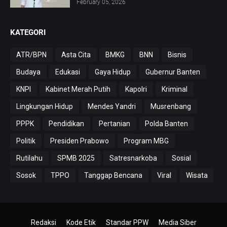
February 05, 2026
KATEGORI
ATR/BPN
Asta Cita
BMKG
BNN
Bisnis
Budaya
Edukasi
Gaya Hidup
Gubernur Banten
KNPI
Kabinet Merah Putih
Kapolri
Kriminal
Lingkungan Hidup
Mendes Yandri
Musrenbang
PPPK
Pendidikan
Pertanian
Polda Banten
Politik
Presiden Prabowo
Program MBG
Rutilahu
SPMB 2025
Satresnarkoba
Sosial
Sosok
TPPO
Tanggap Bencana
Viral
Wisata
Redaksi
Kode Etik
Standar PPW
Media Siber