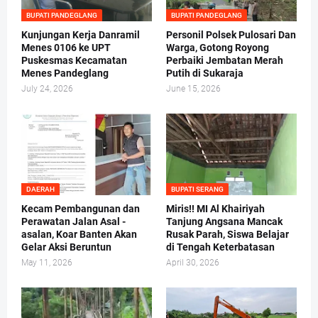
BUPATI PANDEGLANG
BUPATI PANDEGLANG
Kunjungan Kerja Danramil
Personil Polsek Pulosari Dan
Menes 0106 ke UPT
Warga, Gotong Royong
Puskesmas Kecamatan
Perbaiki Jembatan Merah
Menes Pandeglang
Putih di Sukaraja
July 24, 2026
June 15, 2026
DAERAH
BUPATI SERANG
Kecam Pembangunan dan
Miris!! MI Al Khairiyah
Perawatan Jalan Asal -
Tanjung Angsana Mancak
asalan, Koar Banten Akan
Rusak Parah, Siswa Belajar
Gelar Aksi Beruntun
di Tengah Keterbatasan
May 11, 2026
April 30, 2026