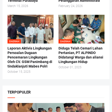
Terminal Purabaya
Pelanggaran Administrasi
March 15, 2026
February 24, 2026
DAERAH
DAERAH
Laporan Aktivis Lingkungan
Diduga Telah Cemari Lahan
Persoalan Dugaan
Pertanian, PT ALPINDO
Pencemaran Lingkungan
Didatangi Warga dan aliansi
Oleh CV. GSM Panimbang di
Lingkungan Hidup
tindaklanjuti Mabes Polri
October 01, 2025
October 15, 2025
TERPOPULER