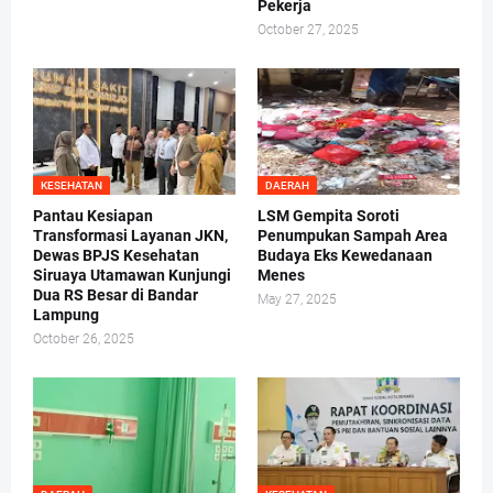
Pekerja
October 27, 2025
KESEHATAN
DAERAH
Pantau Kesiapan
LSM Gempita Soroti
Transformasi Layanan JKN,
Penumpukan Sampah Area
Dewas BPJS Kesehatan
Budaya Eks Kewedanaan
Siruaya Utamawan Kunjungi
Menes
Dua RS Besar di Bandar
May 27, 2025
Lampung
October 26, 2025