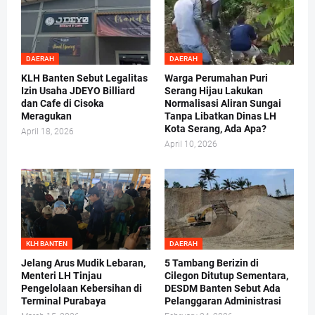
DAERAH
DAERAH
KLH Banten Sebut Legalitas
Warga Perumahan Puri
Izin Usaha JDEYO Billiard
Serang Hijau Lakukan
dan Cafe di Cisoka
Normalisasi Aliran Sungai
Meragukan
Tanpa Libatkan Dinas LH
Kota Serang, Ada Apa?
April 18, 2026
April 10, 2026
KLH BANTEN
DAERAH
Jelang Arus Mudik Lebaran,
5 Tambang Berizin di
Menteri LH Tinjau
Cilegon Ditutup Sementara,
Pengelolaan Kebersihan di
DESDM Banten Sebut Ada
Terminal Purabaya
Pelanggaran Administrasi