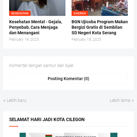
KESEHATAN
DAERAH
Kesehatan Mental - Gejala,
BGN Ujicoba Program Makan
Penyebab, Cara Menjaga
Bergizi Gratis di Sembilan
dan Menangani
SD Negeri Kota Serang
February 19, 2025
February 18, 2025
Komentar dengan santun dan bijak
Posting Komentar (0)
Lebih baru
Lebih lama
SELAMAT HARI JADI KOTA CILEGON