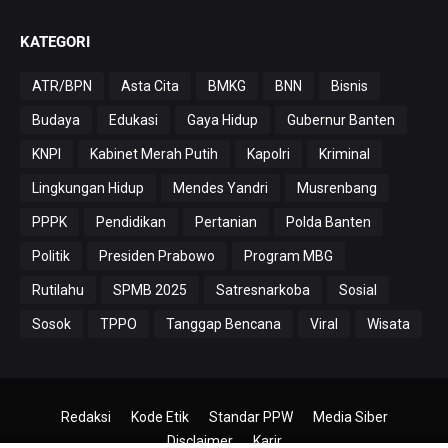
KATEGORI
ATR/BPN
Asta Cita
BMKG
BNN
Bisnis
Budaya
Edukasi
Gaya Hidup
Gubernur Banten
KNPI
Kabinet Merah Putih
Kapolri
Kriminal
Lingkungan Hidup
Mendes Yandri
Musrenbang
PPPK
Pendidikan
Pertanian
Polda Banten
Politik
Presiden Prabowo
Program MBG
Rutilahu
SPMB 2025
Satresnarkoba
Sosial
Sosok
TPPO
Tanggap Bencana
Viral
Wisata
Redaksi
Kode Etik
Standar PPW
Media Siber
Disclaimer
Karir