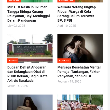
DAERAH
KESEHATAN
Miris...!! Nasib Ibu Rumah
Walikota Serang Ungkap
Tangga Diduga Kurang
Ribuan Warga di Kota
Pelayanan, Bayi Meninggal
Serang Belum Tercover
Dalam Kandungan
BPJS PBI
May 02, 2025
April 10, 2025
BISNIS
EDUKASI
Dugaan Defisit Anggaran
Menjaga Kesehatan Mental
dan Kelangkaan Obat di
Remaja: Tantangan, Faktor
RSUD Berkah, Begini Kata
Penyebab, dan Solusi
Aktivis Barakuda
February 19, 2025
March 15, 2025