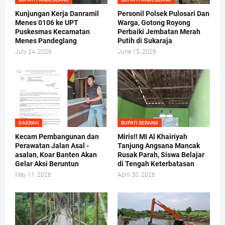
Kunjungan Kerja Danramil
Personil Polsek Pulosari Dan
Menes 0106 ke UPT
Warga, Gotong Royong
Puskesmas Kecamatan
Perbaiki Jembatan Merah
Menes Pandeglang
Putih di Sukaraja
July 24, 2026
June 15, 2026
DAERAH
BUPATI SERANG
Kecam Pembangunan dan
Miris!! MI Al Khairiyah
Perawatan Jalan Asal -
Tanjung Angsana Mancak
asalan, Koar Banten Akan
Rusak Parah, Siswa Belajar
Gelar Aksi Beruntun
di Tengah Keterbatasan
May 11, 2026
April 30, 2026