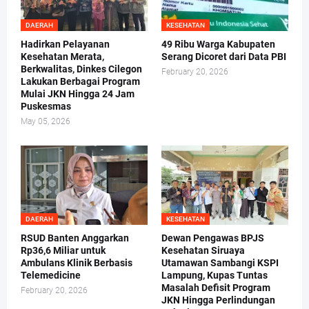
DAERAH
KESEHATAN
Hadirkan Pelayanan
49 Ribu Warga Kabupaten
Kesehatan Merata,
Serang Dicoret dari Data PBI
Berkwalitas, Dinkes Cilegon
February 20, 2026
Lakukan Berbagai Program
Mulai JKN Hingga 24 Jam
Puskesmas
May 05, 2026
DAERAH
KESEHATAN
RSUD Banten Anggarkan
Dewan Pengawas BPJS
Rp36,6 Miliar untuk
Kesehatan Siruaya
Ambulans Klinik Berbasis
Utamawan Sambangi KSPI
Telemedicine
Lampung, Kupas Tuntas
Masalah Defisit Program
February 20, 2026
JKN Hingga Perlindungan