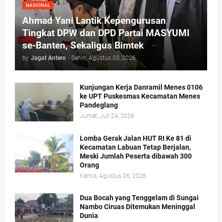
NASIONAL
Ahmad Yani Lantik Kepengurusan
Tingkat DPW dan DPD Partai MASYUMI
se-Banten, Sekaligus Bimtek
by
Jagat Antero
-
Senin, Agustus 03, 2026
Kunjungan Kerja Danramil Menes 0106
ke UPT Puskesmas Kecamatan Menes
Pandeglang
Jumat, Juli 24, 2026
Lomba Gerak Jalan HUT RI Ke 81 di
Kecamatan Labuan Tetap Berjalan,
Meski Jumlah Peserta dibawah 300
Orang
Kamis, Agustus 06, 2026
Dua Bocah yang Tenggelam di Sungai
Nambo Ciruas Ditemukan Meninggal
Dunia