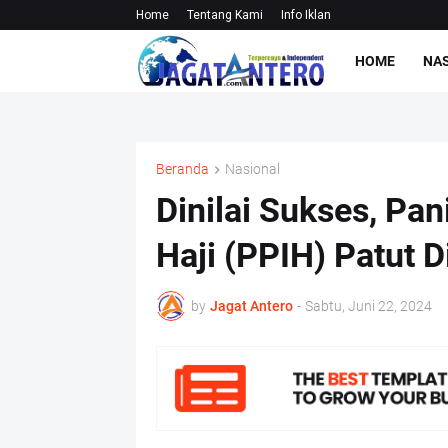
Home
Tentang Kami
Info Iklan
HOME
NA
Beranda
Nasional
Dinilai Sukses, Pa
Haji (PPIH) Patut D
by
Jagat Antero
-
Sabtu, Juni 22, 2024