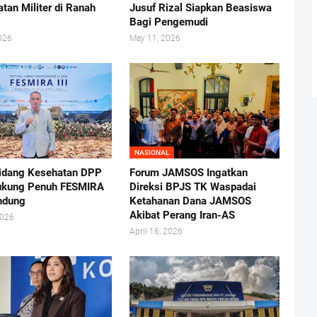
atan Militer di Ranah
Jusuf Rizal Siapkan Beasiswa
Bagi Pengemudi
026
May 11, 2026
NASIONAL
idang Kesehatan DPP
Forum JAMSOS Ingatkan
ukung Penuh FESMIRA
Direksi BPJS TK Waspadai
andung
Ketahanan Dana JAMSOS
Akibat Perang Iran-AS
2026
April 16, 2026