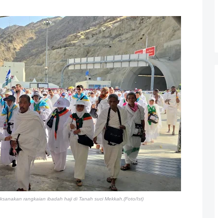
sanakan rangkaian ibadah haji di Tanah suci Mekkah.(Foto/Ist)