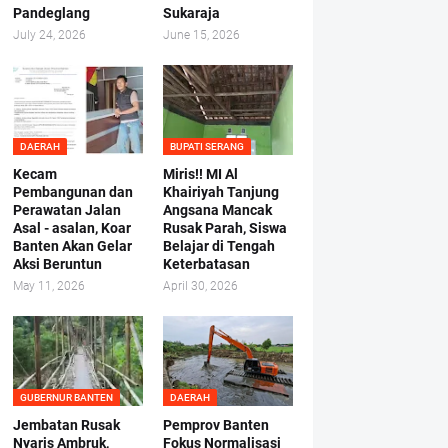
Pandeglang
Sukaraja
July 24, 2026
June 15, 2026
DAERAH
BUPATI SERANG
Kecam
Miris!! MI Al
Pembangunan dan
Khairiyah Tanjung
Perawatan Jalan
Angsana Mancak
Asal - asalan, Koar
Rusak Parah, Siswa
Banten Akan Gelar
Belajar di Tengah
Aksi Beruntun
Keterbatasan
May 11, 2026
April 30, 2026
GUBERNUR BANTEN
DAERAH
Jembatan Rusak
Pemprov Banten
Nyaris Ambruk,
Fokus Normalisasi