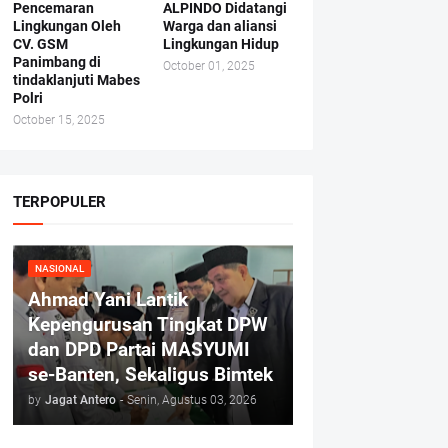
Pencemaran
ALPINDO Didatangi
Lingkungan Oleh
Warga dan aliansi
CV. GSM
Lingkungan Hidup
Panimbang di
October 01, 2025
tindaklanjuti Mabes
Polri
October 15, 2025
TERPOPULER
NASIONAL
Ahmad Yani Lantik
Kepengurusan Tingkat DPW
dan DPD Partai MASYUMI
se-Banten, Sekaligus Bimtek
by
Jagat Antero
-
Senin, Agustus 03, 2026