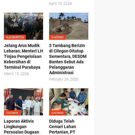
April 10, 2026
KLH BANTEN
DAERAH
Jelang Arus Mudik
5 Tambang Berizin
Lebaran, Menteri LH
di Cilegon Ditutup
Tinjau Pengelolaan
Sementara, DESDM
Kebersihan di
Banten Sebut Ada
Terminal Purabaya
Pelanggaran
Administrasi
March 15, 2026
February 24, 2026
DAERAH
DAERAH
Laporan Aktivis
Diduga Telah
Lingkungan
Cemari Lahan
Persoalan Dugaan
Pertanian, PT