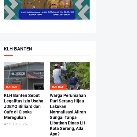
KLH BANTEN
DAERAH
DAERAH
KLH Banten Sebut
Warga Perumahan
Legalitas Izin Usaha
Puri Serang Hijau
JDEYO Billiard dan
Lakukan
Cafe di Cisoka
Normalisasi Aliran
Meragukan
Sungai Tanpa
Libatkan Dinas LH
April 18, 2026
Kota Serang, Ada
Apa?