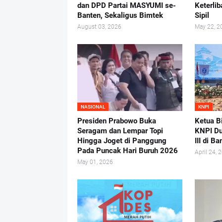
dan DPD Partai MASYUMI se-
Keterlib
Banten, Sekaligus Bimtek
Sipil
August 03, 2026
May 22, 2
NASIONAL
KNPI
Presiden Prabowo Buka
Ketua B
Seragam dan Lempar Topi
KNPI D
Hingga Joget di Panggung
III di B
Pada Puncak Hari Buruh 2026
April 24, 
May 01, 2026