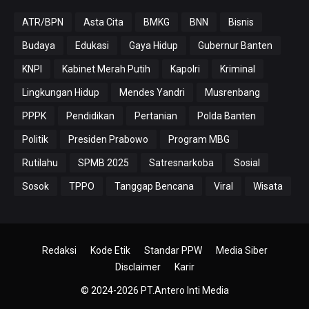
ATR/BPN
Asta Cita
BMKG
BNN
Bisnis
Budaya
Edukasi
Gaya Hidup
Gubernur Banten
KNPI
Kabinet Merah Putih
Kapolri
Kriminal
Lingkungan Hidup
Mendes Yandri
Musrenbang
PPPK
Pendidikan
Pertanian
Polda Banten
Politik
Presiden Prabowo
Program MBG
Rutilahu
SPMB 2025
Satresnarkoba
Sosial
Sosok
TPPO
Tanggap Bencana
Viral
Wisata
Redaksi
Kode Etik
Standar PPW
Media Siber
Disclaimer
Karir
© 2024-2026
PT.Antero Inti Media