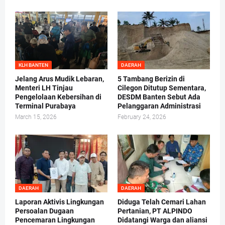
KLH BANTEN
DAERAH
Jelang Arus Mudik Lebaran,
5 Tambang Berizin di
Menteri LH Tinjau
Cilegon Ditutup Sementara,
Pengelolaan Kebersihan di
DESDM Banten Sebut Ada
Terminal Purabaya
Pelanggaran Administrasi
March 15, 2026
February 24, 2026
DAERAH
DAERAH
Laporan Aktivis Lingkungan
Diduga Telah Cemari Lahan
Persoalan Dugaan
Pertanian, PT ALPINDO
Pencemaran Lingkungan
Didatangi Warga dan aliansi