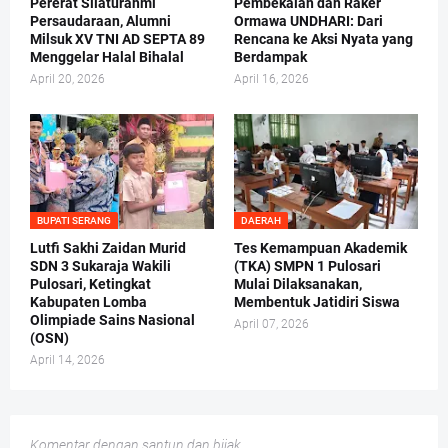
Pererat Silaturahmi
Pembekalan dan Raker
Persaudaraan, Alumni
Ormawa UNDHARI: Dari
Milsuk XV TNI AD SEPTA 89
Rencana ke Aksi Nyata yang
Menggelar Halal Bihalal
Berdampak
April 20, 2026
April 16, 2026
BUPATI SERANG
DAERAH
Lutfi Sakhi Zaidan Murid
Tes Kemampuan Akademik
SDN 3 Sukaraja Wakili
(TKA) SMPN 1 Pulosari
Pulosari, Ketingkat
Mulai Dilaksanakan,
Kabupaten Lomba
Membentuk Jatidiri Siswa
Olimpiade Sains Nasional
April 07, 2026
(OSN)
April 14, 2026
Komentar dengan santun dan bijak