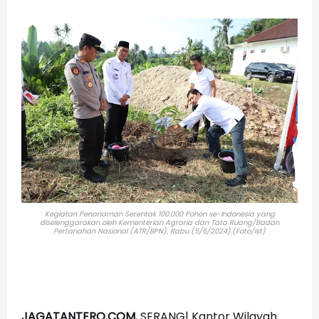
Kegiatan Penanaman Serentak 100.000 Pohon se-Indonesia yang
diselenggarakan oleh Kementerian Agraria dan Tata Ruang/Badan
Pertanahan Nasional (ATR/BPN), Rabu (5/6/2024).(Foto/Ist)
JAGATANTERO.COM
, SERANG| Kantor Wilayah