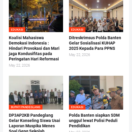
EDUKASI
EDUKASI
Koalisi Mahasiswa
Ditreskrimsus Polda Banten
Demokasi Indonesia :
Gelar Sosialisasi KUHAP
Hindari Provokasi dan Mari
2025 Kepada Para PPNS
jaga Kondusifitas pada
May 22, 2026
Peringatan Hari Reformasi
May 22, 2026
BUPATI PANDEGLANG
EDUKASI
DP3AP2KB Pandeglang
Polda Banten siapkan SDM
Gelar Konseling Siswa Usai
unggul lewat Polisi Peduli
Laporan Muspika Menes
Pendidikan
Soal Geng Sekolah