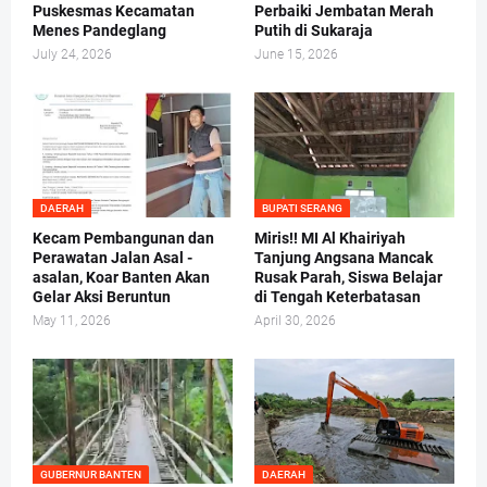
Puskesmas Kecamatan
Perbaiki Jembatan Merah
Menes Pandeglang
Putih di Sukaraja
July 24, 2026
June 15, 2026
DAERAH
BUPATI SERANG
Kecam Pembangunan dan
Miris!! MI Al Khairiyah
Perawatan Jalan Asal -
Tanjung Angsana Mancak
asalan, Koar Banten Akan
Rusak Parah, Siswa Belajar
Gelar Aksi Beruntun
di Tengah Keterbatasan
May 11, 2026
April 30, 2026
GUBERNUR BANTEN
DAERAH