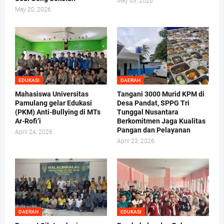
May 03, 2026
May 20, 2026
EDUKASI
DAERAH
Mahasiswa Universitas
Tangani 3000 Murid KPM di
Pamulang gelar Edukasi
Desa Pandat, SPPG Tri
(PKM) Anti-Bullying di MTs
Tunggal Nusantara
Ar-Rofi’i
Berkomitmen Jaga Kualitas
Pangan dan Pelayanan
April 24, 2026
April 23, 2026
DAERAH
EDUKASI