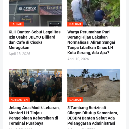
DAERAH
DAERAH
KLH Banten Sebut Legalitas
Warga Perumahan Puri
Izin Usaha JDEYO Billiard
Serang Hijau Lakukan
dan Cafe di Cisoka
Normalisasi Aliran Sungai
Meragukan
Tanpa Libatkan Dinas LH
Kota Serang, Ada Apa?
April 18, 2026
April 10, 2026
KLH BANTEN
DAERAH
Jelang Arus Mudik Lebaran,
5 Tambang Berizin di
Menteri LH Tinjau
Cilegon Ditutup Sementara,
Pengelolaan Kebersihan di
DESDM Banten Sebut Ada
Terminal Purabaya
Pelanggaran Administrasi