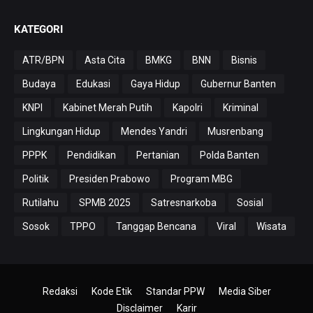
KATEGORI
ATR/BPN
Asta Cita
BMKG
BNN
Bisnis
Budaya
Edukasi
Gaya Hidup
Gubernur Banten
KNPI
Kabinet Merah Putih
Kapolri
Kriminal
Lingkungan Hidup
Mendes Yandri
Musrenbang
PPPK
Pendidikan
Pertanian
Polda Banten
Politik
Presiden Prabowo
Program MBG
Rutilahu
SPMB 2025
Satresnarkoba
Sosial
Sosok
TPPO
Tanggap Bencana
Viral
Wisata
Redaksi
Kode Etik
Standar PPW
Media Siber
Disclaimer
Karir