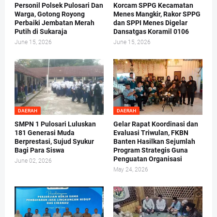
Personil Polsek Pulosari Dan
Korcam SPPG Kecamatan
Warga, Gotong Royong
Menes Mangkir, Rakor SPPG
Perbaiki Jembatan Merah
dan SPPI Menes Digelar
Putih di Sukaraja
Dansatgas Koramil 0106
June 15, 2026
June 15, 2026
DAERAH
DAERAH
SMPN 1 Pulosari Luluskan
Gelar Rapat Koordinasi dan
181 Generasi Muda
Evaluasi Triwulan, FKBN
Berprestasi, Sujud Syukur
Banten Hasilkan Sejumlah
Bagi Para Siswa
Program Strategis Guna
Penguatan Organisasi
June 02, 2026
May 24, 2026