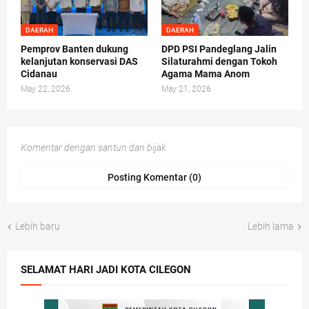
DAERAH
DAERAH
Pemprov Banten dukung
DPD PSI Pandeglang Jalin
kelanjutan konservasi DAS
Silaturahmi dengan Tokoh
Cidanau
Agama Mama Anom
May 22, 2026
May 21, 2026
Komentar dengan santun dan bijak
Posting Komentar (0)
Lebih baru
Lebih lama
SELAMAT HARI JADI KOTA CILEGON