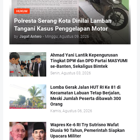
HUKUM
Polresta Serang Kota Dinilai Lamban
Tangani Kasus Penggelapan Motor
by
Jagat Antero
-
Minggu, Agustus 09, 2026
Ahmad Yani Lantik Kepengurusan
Tingkat DPW dan DPD Partai MASYUMI
se-Banten, Sekaligus Bimtek
Senin, Agustus 03, 2026
Lomba Gerak Jalan HUT RI Ke 81 di
Kecamatan Labuan Tetap Berjalan,
Meski Jumlah Peserta dibawah 300
Orang
Kamis, Agustus 06, 2026
Wapres Ke-6 RI Try Sutrisno Wafat
Diusia 90 Tahun, Pemerintah Siapkan
Upacara Militer