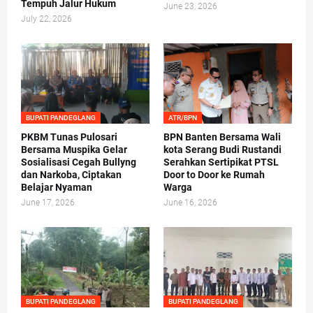
Tempuh Jalur Hukum
June 23, 2026
July 22, 2026
BUPATI PANDEGLANG
ATR/BPN
PKBM Tunas Pulosari
BPN Banten Bersama Wali
Bersama Muspika Gelar
kota Serang Budi Rustandi
Sosialisasi Cegah Bullyng
Serahkan Sertipikat PTSL
dan Narkoba, Ciptakan
Door to Door ke Rumah
Belajar Nyaman
Warga
June 17, 2026
June 16, 2026
BUPATI PANDEGLANG
BUPATI PANDEGLANG