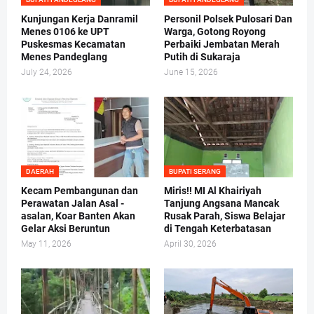
Kunjungan Kerja Danramil
Personil Polsek Pulosari Dan
Menes 0106 ke UPT
Warga, Gotong Royong
Puskesmas Kecamatan
Perbaiki Jembatan Merah
Menes Pandeglang
Putih di Sukaraja
July 24, 2026
June 15, 2026
DAERAH
BUPATI SERANG
Kecam Pembangunan dan
Miris!! MI Al Khairiyah
Perawatan Jalan Asal -
Tanjung Angsana Mancak
asalan, Koar Banten Akan
Rusak Parah, Siswa Belajar
Gelar Aksi Beruntun
di Tengah Keterbatasan
May 11, 2026
April 30, 2026