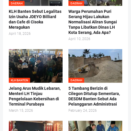
DAERAH
DAERAH
KLH Banten Sebut Legalitas
Warga Perumahan Puri
Izin Usaha JDEYO Billiard
Serang Hijau Lakukan
dan Cafe di Cisoka
Normalisasi Aliran Sungai
Meragukan
Tanpa Libatkan Dinas LH
Kota Serang, Ada Apa?
April 18, 2026
April 10, 2026
KLH BANTEN
DAERAH
Jelang Arus Mudik Lebaran,
5 Tambang Berizin di
Menteri LH Tinjau
Cilegon Ditutup Sementara,
Pengelolaan Kebersihan di
DESDM Banten Sebut Ada
Terminal Purabaya
Pelanggaran Administrasi
March 15, 2026
February 24, 2026