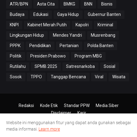
ATR/BPN
Asta Cita
BMKG
BNN
Bisnis
Budaya
Edukasi
Gaya Hidup
Gubernur Banten
KNPI
Kabinet Merah Putih
Kapolri
Kriminal
Lingkungan Hidup
Mendes Yandri
Musrenbang
PPPK
Pendidikan
Pertanian
Polda Banten
Politik
Presiden Prabowo
Program MBG
Rutilahu
SPMB 2025
Satresnarkoba
Sosial
Sosok
TPPO
Tanggap Bencana
Viral
Wisata
Redaksi
Kode Etik
Standar PPW
Media Siber
Disclaimer
Karir
Website ini menggunakan fitur yang dapat anda gunakan sebagai
© 2024-2026
PT.Antero Inti Media
media informasi.
Learn more