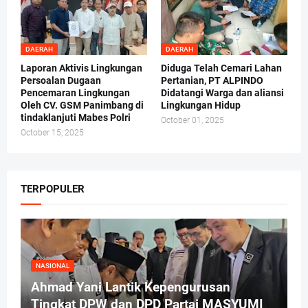
DAERAH
DAERAH
Laporan Aktivis Lingkungan
Diduga Telah Cemari Lahan
Persoalan Dugaan
Pertanian, PT ALPINDO
Pencemaran Lingkungan
Didatangi Warga dan aliansi
Oleh CV. GSM Panimbang di
Lingkungan Hidup
tindaklanjuti Mabes Polri
October 01, 2025
October 15, 2025
TERPOPULER
NASIONAL
Ahmad Yani Lantik Kepengurusan
Tingkat DPW dan DPD Partai MASYUMI