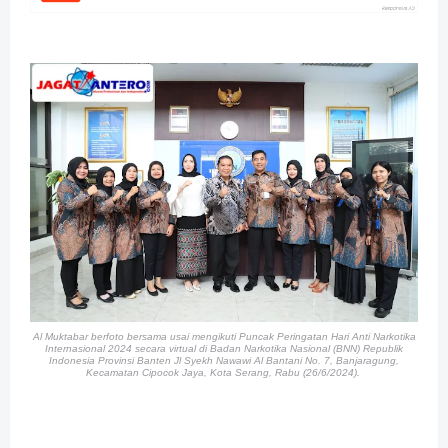
Al Muktabar berfoto bersama usai mengikuti Puncak Peringatan Hari Anti Narkotika
Internasional 2024 secara virtual di Badan Narkotika Nasional (BNN) Republik
Indonesia Provinsi Banten Jl Syekh Nawawi Al Bantani No. 7, Banjaragung,
Kecamatan Cipocok Jaya, Kota Serang, Rabu (26/6/2024).