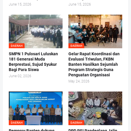
June 15, 2026
June 15, 2026
DAERAH
DAERAH
SMPN 1 Pulosari Luluskan
Gelar Rapat Koordinasi dan
181 Generasi Muda
Evaluasi Triwulan, FKBN
Berprestasi, Sujud Syukur
Banten Hasilkan Sejumlah
Bagi Para Siswa
Program Strategis Guna
Penguatan Organisasi
June 02, 2026
May 24, 2026
DAERAH
DAERAH
Pemprov Banten dukung
DPD PSI Pandeglang Jalin