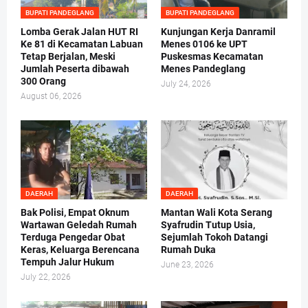
BUPATI PANDEGLANG
BUPATI PANDEGLANG
Lomba Gerak Jalan HUT RI
Kunjungan Kerja Danramil
Ke 81 di Kecamatan Labuan
Menes 0106 ke UPT
Tetap Berjalan, Meski
Puskesmas Kecamatan
Jumlah Peserta dibawah
Menes Pandeglang
300 Orang
July 24, 2026
August 06, 2026
DAERAH
DAERAH
Bak Polisi, Empat Oknum
Mantan Wali Kota Serang
Wartawan Geledah Rumah
Syafrudin Tutup Usia,
Terduga Pengedar Obat
Sejumlah Tokoh Datangi
Keras, Keluarga Berencana
Rumah Duka
Tempuh Jalur Hukum
June 23, 2026
July 22, 2026