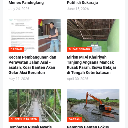
Menes Pandeglang
Putih di Sukaraja
July 24, 2026
June 15, 2026
DAERAH
BUPATI SERANG
Kecam Pembangunan dan
Miris!! MI Al Khairiyah
Perawatan Jalan Asal -
Tanjung Angsana Mancak
asalan, Koar Banten Akan
Rusak Parah, Siswa Belajar
Gelar Aksi Beruntun
di Tengah Keterbatasan
May 11, 2026
April 30, 2026
GUBERNUR BANTEN
DAERAH
Jembatan Rusak Nyaris
Pemprov Banten Fokus