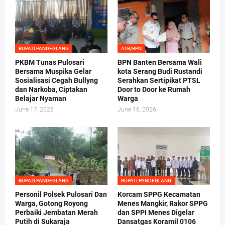
BUPATI PANDEGLANG
ATR/BPN
PKBM Tunas Pulosari
BPN Banten Bersama Wali
Bersama Muspika Gelar
kota Serang Budi Rustandi
Sosialisasi Cegah Bullyng
Serahkan Sertipikat PTSL
dan Narkoba, Ciptakan
Door to Door ke Rumah
Belajar Nyaman
Warga
June 17, 2026
June 16, 2026
BUPATI PANDEGLANG
BUPATI PANDEGLANG
Personil Polsek Pulosari Dan
Korcam SPPG Kecamatan
Warga, Gotong Royong
Menes Mangkir, Rakor SPPG
Perbaiki Jembatan Merah
dan SPPI Menes Digelar
Putih di Sukaraja
Dansatgas Koramil 0106