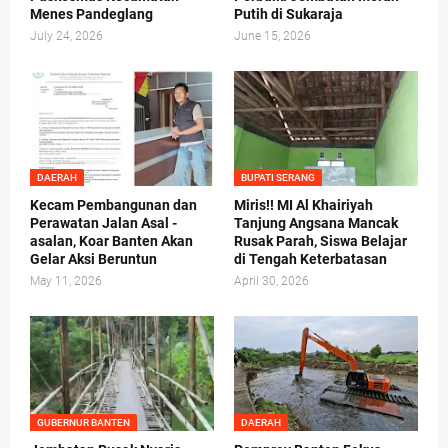
Menes Pandeglang
Putih di Sukaraja
July 24, 2026
June 15, 2026
DAERAH
BUPATI SERANG
Kecam Pembangunan dan
Miris!! MI Al Khairiyah
Perawatan Jalan Asal -
Tanjung Angsana Mancak
asalan, Koar Banten Akan
Rusak Parah, Siswa Belajar
Gelar Aksi Beruntun
di Tengah Keterbatasan
May 11, 2026
April 30, 2026
GUBERNUR BANTEN
DAERAH