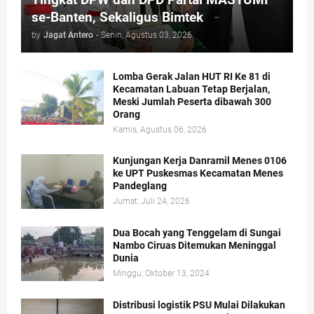
se-Banten, Sekaligus Bimtek
by
Jagat Antero
-
Senin, Agustus 03, 2026
Lomba Gerak Jalan HUT RI Ke 81 di
Kecamatan Labuan Tetap Berjalan,
Meski Jumlah Peserta dibawah 300
Orang
Kamis, Agustus 06, 2026
Kunjungan Kerja Danramil Menes 0106
ke UPT Puskesmas Kecamatan Menes
Pandeglang
Jumat, Juli 24, 2026
Dua Bocah yang Tenggelam di Sungai
Nambo Ciruas Ditemukan Meninggal
Dunia
Minggu, Oktober 13, 2024
Distribusi logistik PSU Mulai Dilakukan