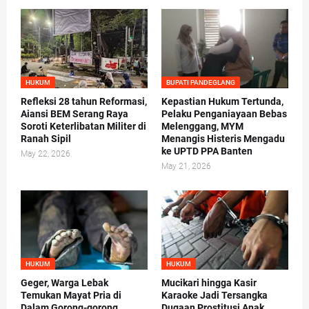
HUKUM
BUPATI PANDEGLANG
Refleksi 28 tahun Reformasi,
Kepastian Hukum Tertunda,
Aiansi BEM Serang Raya
Pelaku Penganiayaan Bebas
Soroti Keterlibatan Militer di
Melenggang, MYM
Ranah Sipil
Menangis Histeris Mengadu
ke UPTD PPA Banten
May 22, 2026
May 21, 2026
HUKUM
HUKUM
Geger, Warga Lebak
Mucikari hingga Kasir
Temukan Mayat Pria di
Karaoke Jadi Tersangka
Dalam Gorong-gorong
Dugaan Prostitusi Anak