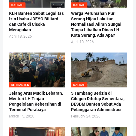
DAERAH
DAERAH
KLH Banten Sebut Legalitas
Warga Perumahan Puri
Izin Usaha JDEYO Billiard
Serang Hijau Lakukan
dan Cafe di Cisoka
Normalisasi Aliran Sungai
Meragukan
Tanpa Libatkan Dinas LH
Kota Serang, Ada Apa?
April 18, 2026
April 10, 2026
KLH BANTEN
DAERAH
Jelang Arus Mudik Lebaran,
5 Tambang Berizin di
Menteri LH Tinjau
Cilegon Ditutup Sementara,
Pengelolaan Kebersihan di
DESDM Banten Sebut Ada
Terminal Purabaya
Pelanggaran Administrasi
March 15, 2026
February 24, 2026