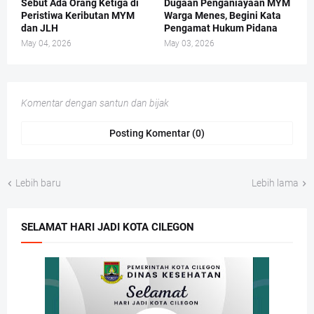
Sebut Ada Orang Ketiga di
Dugaan Penganiayaan MYM
Peristiwa Keributan MYM
Warga Menes, Begini Kata
dan JLH
Pengamat Hukum Pidana
May 04, 2026
May 03, 2026
Komentar dengan santun dan bijak
Posting Komentar (0)
Lebih baru
Lebih lama
SELAMAT HARI JADI KOTA CILEGON