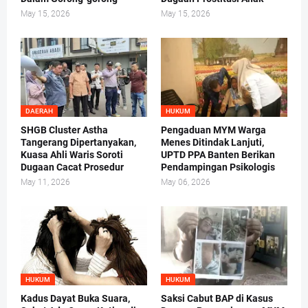
May 15, 2026
May 15, 2026
DAERAH
HUKUM
SHGB Cluster Astha
Pengaduan MYM Warga
Tangerang Dipertanyakan,
Menes Ditindak Lanjuti,
Kuasa Ahli Waris Soroti
UPTD PPA Banten Berikan
Dugaan Cacat Prosedur
Pendampingan Psikologis
May 11, 2026
May 06, 2026
HUKUM
HUKUM
Kadus Dayat Buka Suara,
Saksi Cabut BAP di Kasus