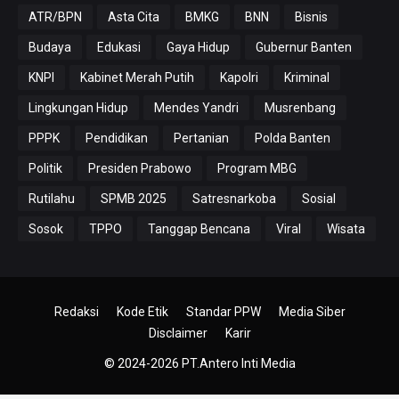
ATR/BPN
Asta Cita
BMKG
BNN
Bisnis
Budaya
Edukasi
Gaya Hidup
Gubernur Banten
KNPI
Kabinet Merah Putih
Kapolri
Kriminal
Lingkungan Hidup
Mendes Yandri
Musrenbang
PPPK
Pendidikan
Pertanian
Polda Banten
Politik
Presiden Prabowo
Program MBG
Rutilahu
SPMB 2025
Satresnarkoba
Sosial
Sosok
TPPO
Tanggap Bencana
Viral
Wisata
Redaksi
Kode Etik
Standar PPW
Media Siber
Disclaimer
Karir
© 2024-2026
PT.Antero Inti Media