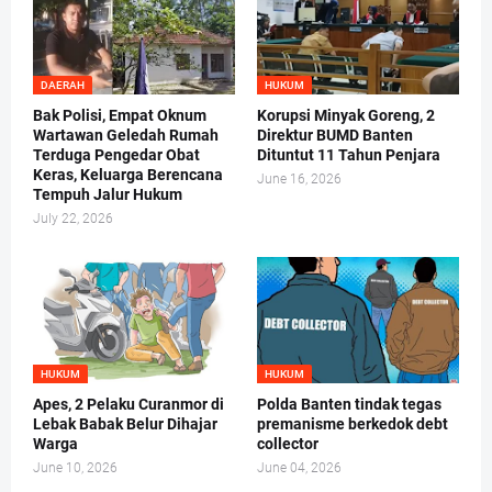
DAERAH
HUKUM
Bak Polisi, Empat Oknum
Korupsi Minyak Goreng, 2
Wartawan Geledah Rumah
Direktur BUMD Banten
Terduga Pengedar Obat
Dituntut 11 Tahun Penjara
Keras, Keluarga Berencana
June 16, 2026
Tempuh Jalur Hukum
July 22, 2026
HUKUM
HUKUM
Apes, 2 Pelaku Curanmor di
Polda Banten tindak tegas
Lebak Babak Belur Dihajar
premanisme berkedok debt
Warga
collector
June 10, 2026
June 04, 2026