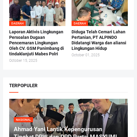
DAERAH
DAERAH
Laporan Aktivis Lingkungan
Diduga Telah Cemari Lahan
Persoalan Dugaan
Pertanian, PT ALPINDO
Pencemaran Lingkungan
Didatangi Warga dan aliansi
Oleh CV. GSM Panimbang di
Lingkungan Hidup
tindaklanjuti Mabes Polri
October 01, 2025
October 15, 2025
TERPOPULER
NASIONAL
Ahmad Yani Lantik Kepengurusan
Tingkat DPW dan DPD Partai MASYUMI