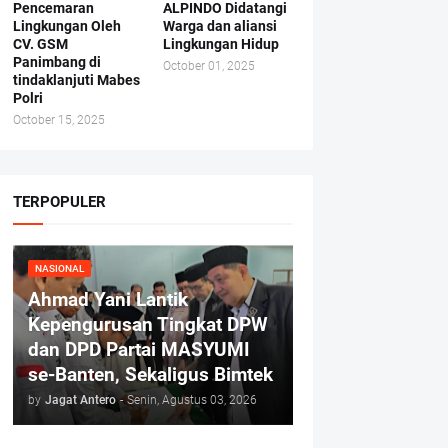
Pencemaran
ALPINDO Didatangi
Lingkungan Oleh
Warga dan aliansi
CV. GSM
Lingkungan Hidup
Panimbang di
October 01, 2025
tindaklanjuti Mabes
Polri
October 15, 2025
TERPOPULER
NASIONAL
Ahmad Yani Lantik
Kepengurusan Tingkat DPW
dan DPD Partai MASYUMI
se-Banten, Sekaligus Bimtek
by
Jagat Antero
-
Senin, Agustus 03, 2026