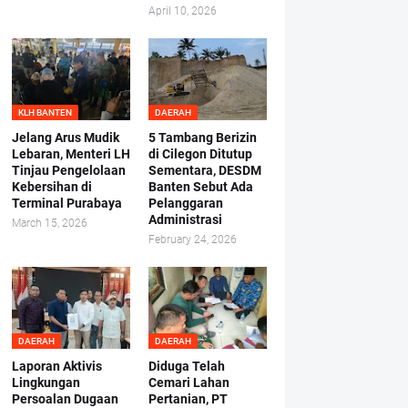
April 10, 2026
KLH BANTEN
DAERAH
Jelang Arus Mudik
5 Tambang Berizin
Lebaran, Menteri LH
di Cilegon Ditutup
Tinjau Pengelolaan
Sementara, DESDM
Kebersihan di
Banten Sebut Ada
Terminal Purabaya
Pelanggaran
Administrasi
March 15, 2026
February 24, 2026
DAERAH
DAERAH
Laporan Aktivis
Diduga Telah
Lingkungan
Cemari Lahan
Persoalan Dugaan
Pertanian, PT