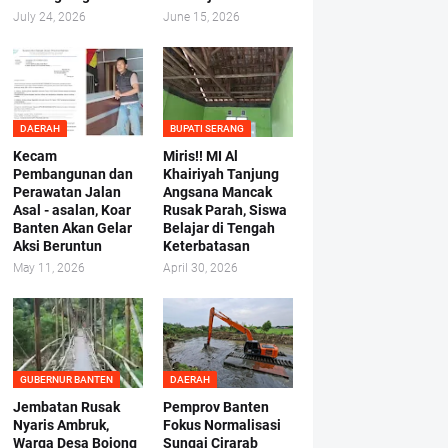
July 24, 2026
June 15, 2026
DAERAH
BUPATI SERANG
Kecam
Miris!! MI Al
Pembangunan dan
Khairiyah Tanjung
Perawatan Jalan
Angsana Mancak
Asal - asalan, Koar
Rusak Parah, Siswa
Banten Akan Gelar
Belajar di Tengah
Aksi Beruntun
Keterbatasan
May 11, 2026
April 30, 2026
GUBERNUR BANTEN
DAERAH
Jembatan Rusak
Pemprov Banten
Nyaris Ambruk,
Fokus Normalisasi
Warga Desa Bojong
Sungai Cirarab