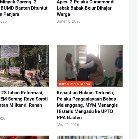
 Minyak Goreng, 2
Apes, 2 Pelaku Curanmor di
r BUMD Banten Dituntut
Lebak Babak Belur Dihajar
n Penjara
Warga
2026
June 10, 2026
BUPATI PANDEGLANG
i 28 tahun Reformasi,
Kepastian Hukum Tertunda,
BEM Serang Raya Soroti
Pelaku Penganiayaan Bebas
atan Militer di Ranah
Melenggang, MYM Menangis
Histeris Mengadu ke UPTD
PPA Banten
026
May 21, 2026