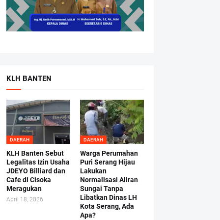
KLH BANTEN
DAERAH
DAERAH
KLH Banten Sebut
Warga Perumahan
Legalitas Izin Usaha
Puri Serang Hijau
JDEYO Billiard dan
Lakukan
Cafe di Cisoka
Normalisasi Aliran
Meragukan
Sungai Tanpa
Libatkan Dinas LH
April 18, 2026
Kota Serang, Ada
Apa?