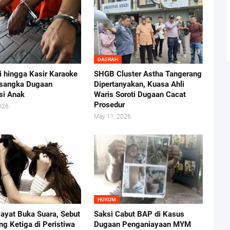
DAERAH
i hingga Kasir Karaoke
SHGB Cluster Astha Tangerang
rsangka Dugaan
Dipertanyakan, Kuasa Ahli
usi Anak
Waris Soroti Dugaan Cacat
Prosedur
026
May 11, 2026
HUKUM
ayat Buka Suara, Sebut
Saksi Cabut BAP di Kasus
ng Ketiga di Peristiwa
Dugaan Penganiayaan MYM