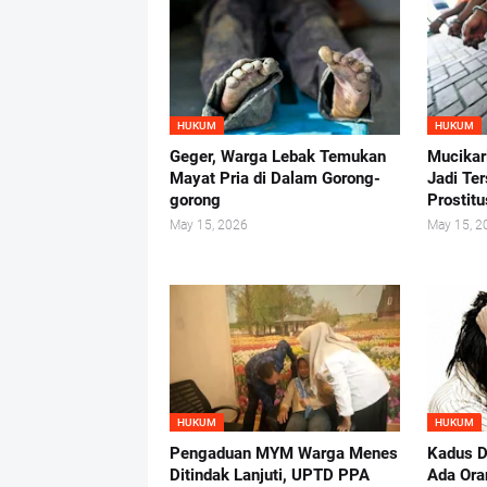
HUKUM
HUKUM
Geger, Warga Lebak Temukan
Mucikar
Mayat Pria di Dalam Gorong-
Jadi Te
gorong
Prostit
May 15, 2026
May 15, 2
HUKUM
HUKUM
Pengaduan MYM Warga Menes
Kadus D
Ditindak Lanjuti, UPTD PPA
Ada Ora