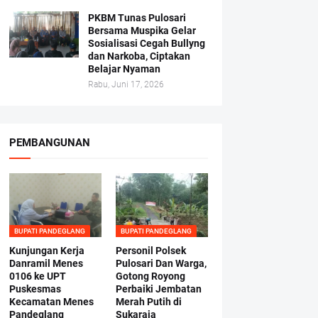
PKBM Tunas Pulosari
Bersama Muspika Gelar
Sosialisasi Cegah Bullyng
dan Narkoba, Ciptakan
Belajar Nyaman
Rabu, Juni 17, 2026
PEMBANGUNAN
BUPATI PANDEGLANG
BUPATI PANDEGLANG
Kunjungan Kerja
Personil Polsek
Danramil Menes
Pulosari Dan Warga,
0106 ke UPT
Gotong Royong
Puskesmas
Perbaiki Jembatan
Kecamatan Menes
Merah Putih di
Pandeglang
Sukaraja