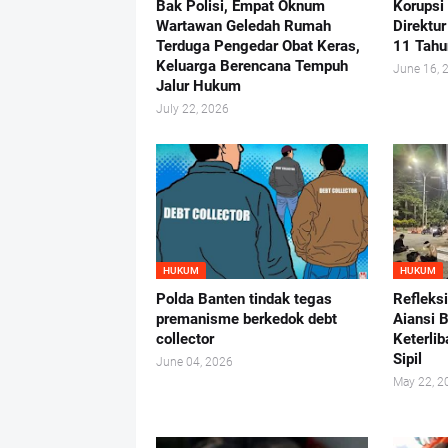
Bak Polisi, Empat Oknum
Korupsi
Wartawan Geledah Rumah
Direktu
Terduga Pengedar Obat Keras,
11 Tahu
Keluarga Berencana Tempuh
June 16, 
Jalur Hukum
July 22, 2026
HUKUM
HUKUM
Polda Banten tindak tegas
Refleks
premanisme berkedok debt
Aiansi 
collector
Keterlib
Sipil
June 04, 2026
May 22, 2