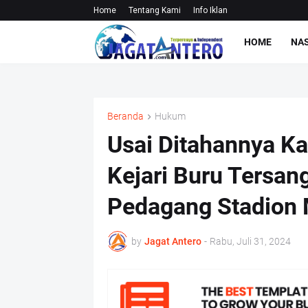
Home
Tentang Kami
Info Iklan
HOME
NA
Beranda
Hukum
Usai Ditahannya Ka
Kejari Buru Tersan
Pedagang Stadion 
by
Jagat Antero
-
Rabu, Juli 31, 2024