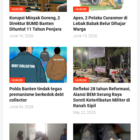
HUKUM
HUKUM
Korupsi Minyak Goreng, 2
Apes, 2 Pelaku Curanmor di
Direktur BUMD Banten
Lebak Babak Belur Dihajar
Dituntut 11 Tahun Penjara
Warga
June 16, 2026
June 10, 2026
HUKUM
HUKUM
Polda Banten tindak tegas
Refleksi 28 tahun Reformasi,
premanisme berkedok debt
Aiansi BEM Serang Raya
collector
Soroti Keterlibatan Militer di
Ranah Sipil
June 04, 2026
May 22, 2026