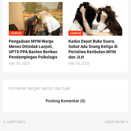
HUKUM
HUKUM
Pengaduan MYM Warga
Kadus Dayat Buka Suara,
Menes Ditindak Lanjuti,
Sebut Ada Orang Ketiga di
UPTD PPA Banten Berikan
Peristiwa Keributan MYM
Pendampingan Psikologis
dan JLH
May 06, 2026
May 04, 2026
Komentar dengan santun dan bijak
Posting Komentar (0)
Lebih baru
Lebih lama