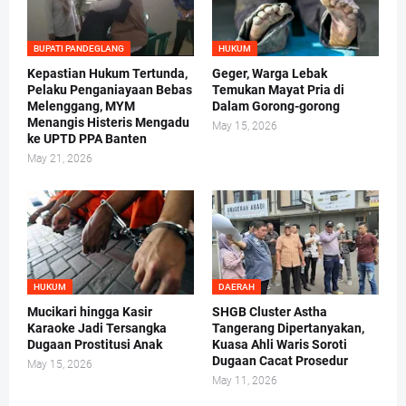
BUPATI PANDEGLANG
HUKUM
Kepastian Hukum Tertunda,
Geger, Warga Lebak
Pelaku Penganiayaan Bebas
Temukan Mayat Pria di
Melenggang, MYM
Dalam Gorong-gorong
Menangis Histeris Mengadu
May 15, 2026
ke UPTD PPA Banten
May 21, 2026
HUKUM
DAERAH
Mucikari hingga Kasir
SHGB Cluster Astha
Karaoke Jadi Tersangka
Tangerang Dipertanyakan,
Dugaan Prostitusi Anak
Kuasa Ahli Waris Soroti
Dugaan Cacat Prosedur
May 15, 2026
May 11, 2026