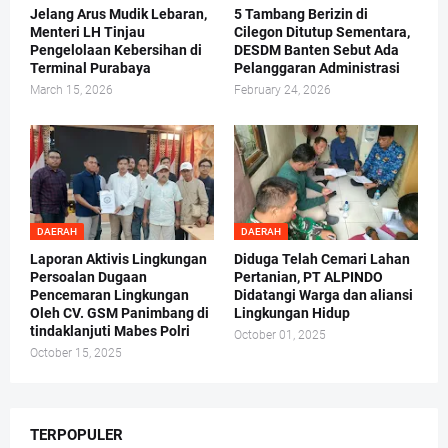
Jelang Arus Mudik Lebaran,
5 Tambang Berizin di
Menteri LH Tinjau
Cilegon Ditutup Sementara,
Pengelolaan Kebersihan di
DESDM Banten Sebut Ada
Terminal Purabaya
Pelanggaran Administrasi
March 15, 2026
February 24, 2026
DAERAH
DAERAH
Laporan Aktivis Lingkungan
Diduga Telah Cemari Lahan
Persoalan Dugaan
Pertanian, PT ALPINDO
Pencemaran Lingkungan
Didatangi Warga dan aliansi
Oleh CV. GSM Panimbang di
Lingkungan Hidup
tindaklanjuti Mabes Polri
October 01, 2025
October 15, 2025
TERPOPULER