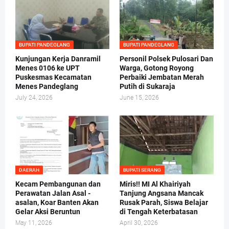
BUPATI PANDEGLANG
BUPATI PANDEGLANG
Kunjungan Kerja Danramil
Personil Polsek Pulosari Dan
Menes 0106 ke UPT
Warga, Gotong Royong
Puskesmas Kecamatan
Perbaiki Jembatan Merah
Menes Pandeglang
Putih di Sukaraja
July 24, 2026
June 15, 2026
DAERAH
BUPATI SERANG
Kecam Pembangunan dan
Miris!! MI Al Khairiyah
Perawatan Jalan Asal -
Tanjung Angsana Mancak
asalan, Koar Banten Akan
Rusak Parah, Siswa Belajar
Gelar Aksi Beruntun
di Tengah Keterbatasan
May 11, 2026
April 30, 2026