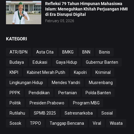
Refleksi 79 Tahun Himpunan Mahasiswa
Islam: Meneguhkan Khitah Perjuangan HMI
di Era Disrupsi Digital
February 05, 2026
KATEGORI
ATR/BPN
Asta Cita
BMKG
BNN
Bisnis
Budaya
Edukasi
Gaya Hidup
Gubernur Banten
KNPI
Kabinet Merah Putih
Kapolri
Kriminal
Lingkungan Hidup
Mendes Yandri
Musrenbang
PPPK
Pendidikan
Pertanian
Polda Banten
Politik
Presiden Prabowo
Program MBG
Rutilahu
SPMB 2025
Satresnarkoba
Sosial
Sosok
TPPO
Tanggap Bencana
Viral
Wisata