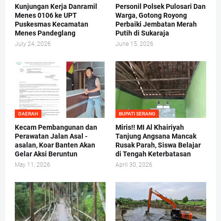
Kunjungan Kerja Danramil
Personil Polsek Pulosari Dan
Menes 0106 ke UPT
Warga, Gotong Royong
Puskesmas Kecamatan
Perbaiki Jembatan Merah
Menes Pandeglang
Putih di Sukaraja
July 24, 2026
June 15, 2026
DAERAH
BUPATI SERANG
Kecam Pembangunan dan
Miris!! MI Al Khairiyah
Perawatan Jalan Asal -
Tanjung Angsana Mancak
asalan, Koar Banten Akan
Rusak Parah, Siswa Belajar
Gelar Aksi Beruntun
di Tengah Keterbatasan
May 11, 2026
April 30, 2026