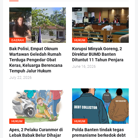
DAERAH
HUKUM
Bak Polisi, Empat Oknum
Korupsi Minyak Goreng, 2
Wartawan Geledah Rumah
Direktur BUMD Banten
Terduga Pengedar Obat
Dituntut 11 Tahun Penjara
Keras, Keluarga Berencana
June 16, 2026
Tempuh Jalur Hukum
July 22, 2026
HUKUM
HUKUM
Apes, 2 Pelaku Curanmor di
Polda Banten tindak tegas
Lebak Babak Belur Dihajar
premanisme berkedok debt