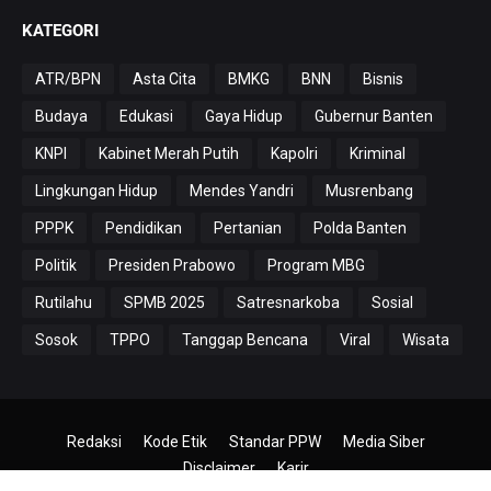
KATEGORI
ATR/BPN
Asta Cita
BMKG
BNN
Bisnis
Budaya
Edukasi
Gaya Hidup
Gubernur Banten
KNPI
Kabinet Merah Putih
Kapolri
Kriminal
Lingkungan Hidup
Mendes Yandri
Musrenbang
PPPK
Pendidikan
Pertanian
Polda Banten
Politik
Presiden Prabowo
Program MBG
Rutilahu
SPMB 2025
Satresnarkoba
Sosial
Sosok
TPPO
Tanggap Bencana
Viral
Wisata
Redaksi
Kode Etik
Standar PPW
Media Siber
Disclaimer
Karir