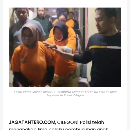
Kasus Pembunuhan Bocah, 3 Tersangka Sempat Antar Ibu Korban Buat
Laporan ke Polres Cilegon
JAGATANTERO.COM,
CILEGON| Polisi telah
menangkap lima pelaku pembunuhan anak