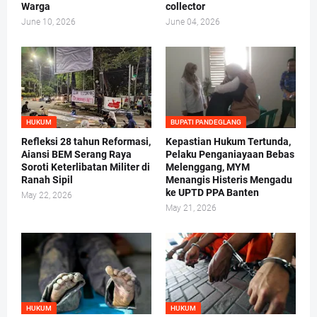
Warga
collector
June 10, 2026
June 04, 2026
HUKUM
BUPATI PANDEGLANG
Refleksi 28 tahun Reformasi,
Kepastian Hukum Tertunda,
Aiansi BEM Serang Raya
Pelaku Penganiayaan Bebas
Soroti Keterlibatan Militer di
Melenggang, MYM
Ranah Sipil
Menangis Histeris Mengadu
ke UPTD PPA Banten
May 22, 2026
May 21, 2026
HUKUM
HUKUM