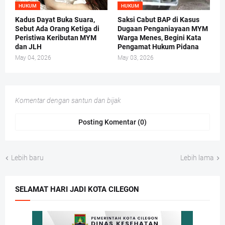
HUKUM
HUKUM
Kadus Dayat Buka Suara,
Saksi Cabut BAP di Kasus
Sebut Ada Orang Ketiga di
Dugaan Penganiayaan MYM
Peristiwa Keributan MYM
Warga Menes, Begini Kata
dan JLH
Pengamat Hukum Pidana
May 04, 2026
May 03, 2026
Komentar dengan santun dan bijak
Posting Komentar (0)
Lebih baru
Lebih lama
SELAMAT HARI JADI KOTA CILEGON