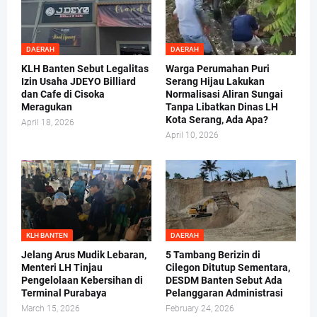
DAERAH
DAERAH
KLH Banten Sebut Legalitas
Warga Perumahan Puri
Izin Usaha JDEYO Billiard
Serang Hijau Lakukan
dan Cafe di Cisoka
Normalisasi Aliran Sungai
Meragukan
Tanpa Libatkan Dinas LH
Kota Serang, Ada Apa?
April 18, 2026
April 10, 2026
KLH BANTEN
DAERAH
Jelang Arus Mudik Lebaran,
5 Tambang Berizin di
Menteri LH Tinjau
Cilegon Ditutup Sementara,
Pengelolaan Kebersihan di
DESDM Banten Sebut Ada
Terminal Purabaya
Pelanggaran Administrasi
March 15, 2026
February 24, 2026