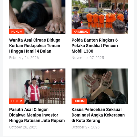
HUKUM
KRIMINAL
Wanita Asal Ciruas Diduga
Polda Banten Ringkus 6
Korban Rudapaksa Teman
Pelaku Sindikat Pencuri
Hingga Hamil 4 Bulan
Mobil L300
February 24, 2026
November 07, 2025
HUKUM
HUKUM
Pasutri Asal Cilegon
Kasus Pelecehan Seksual
Didakwa Menipu Investor
Dominasi Angka Kekerasan
Hingga Ratusan Juta Rupiah
di Kota Serang
October 28, 2025
October 27, 2025