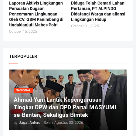
Laporan Aktivis Lingkungan
Diduga Telah Cemari Lahan
Persoalan Dugaan
Pertanian, PT ALPINDO
Pencemaran Lingkungan
Didatangi Warga dan aliansi
Oleh CV. GSM Panimbang di
Lingkungan Hidup
tindaklanjuti Mabes Polri
October 01, 2025
October 15, 2025
TERPOPULER
NASIONAL
Ahmad Yani Lantik Kepengurusan
Tingkat DPW dan DPD Partai MASYUMI
se-Banten, Sekaligus Bimtek
by
Jagat Antero
-
Senin, Agustus 03, 2026