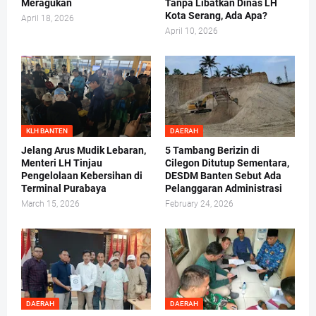
Meragukan
Tanpa Libatkan Dinas LH
Kota Serang, Ada Apa?
April 18, 2026
April 10, 2026
KLH BANTEN
DAERAH
Jelang Arus Mudik Lebaran,
5 Tambang Berizin di
Menteri LH Tinjau
Cilegon Ditutup Sementara,
Pengelolaan Kebersihan di
DESDM Banten Sebut Ada
Terminal Purabaya
Pelanggaran Administrasi
March 15, 2026
February 24, 2026
DAERAH
DAERAH