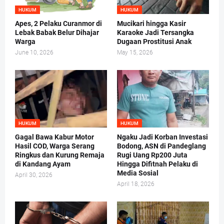
HUKUM
HUKUM
Apes, 2 Pelaku Curanmor di
Mucikari hingga Kasir
Lebak Babak Belur Dihajar
Karaoke Jadi Tersangka
Warga
Dugaan Prostitusi Anak
June 10, 2026
May 15, 2026
HUKUM
HUKUM
Gagal Bawa Kabur Motor
Ngaku Jadi Korban Investasi
Hasil COD, Warga Serang
Bodong, ASN di Pandeglang
Ringkus dan Kurung Remaja
Rugi Uang Rp200 Juta
di Kandang Ayam
Hingga Difitnah Pelaku di
Media Sosial
April 30, 2026
April 18, 2026