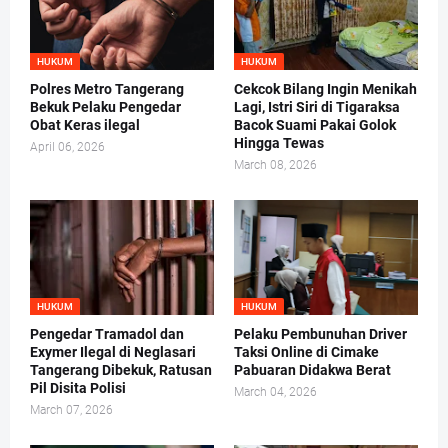
HUKUM
HUKUM
Polres Metro Tangerang
Cekcok Bilang Ingin Menikah
Bekuk Pelaku Pengedar
Lagi, Istri Siri di Tigaraksa
Obat Keras ilegal
Bacok Suami Pakai Golok
Hingga Tewas
April 06, 2026
March 08, 2026
HUKUM
HUKUM
Pengedar Tramadol dan
Pelaku Pembunuhan Driver
Exymer Ilegal di Neglasari
Taksi Online di Cimake
Tangerang Dibekuk, Ratusan
Pabuaran Didakwa Berat
Pil Disita Polisi
March 04, 2026
March 07, 2026