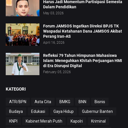
Harus Jadi Momentum Partisipasi Semesta
Dalam Pendidikan
May 03, 2026
Forum JAMSOS Ingatkan Direksi BPJS TK
Waspadai Ketahanan Dana JAMSOS Akibat
Perang Iran-AS
April 16, 2026
Refleksi 79 Tahun Himpunan Mahasiswa
Islam: Meneguhkan Khitah Perjuangan HMI
di Era Disrupsi Digital
February 05, 2026
KATEGORI
ATR/BPN
Asta Cita
BMKG
BNN
Bisnis
Budaya
Edukasi
Gaya Hidup
Gubernur Banten
KNPI
Kabinet Merah Putih
Kapolri
Kriminal