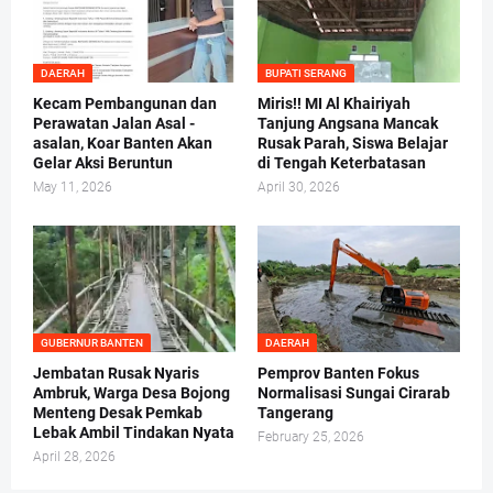
DAERAH
BUPATI SERANG
Kecam Pembangunan dan
Miris!! MI Al Khairiyah
Perawatan Jalan Asal -
Tanjung Angsana Mancak
asalan, Koar Banten Akan
Rusak Parah, Siswa Belajar
Gelar Aksi Beruntun
di Tengah Keterbatasan
May 11, 2026
April 30, 2026
GUBERNUR BANTEN
DAERAH
Jembatan Rusak Nyaris
Pemprov Banten Fokus
Ambruk, Warga Desa Bojong
Normalisasi Sungai Cirarab
Menteng Desak Pemkab
Tangerang
Lebak Ambil Tindakan Nyata
February 25, 2026
April 28, 2026