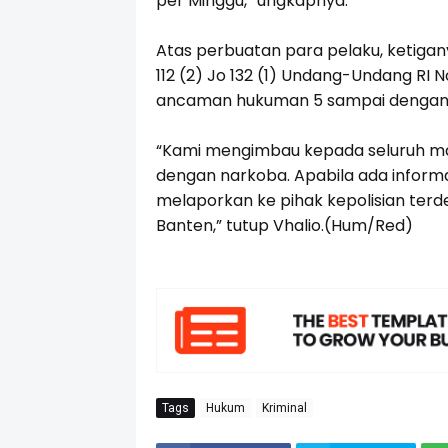
per Minggu,” ungkapnya.
Atas perbuatan para pelaku, ketiganya
112 (2) Jo 132 (1) Undang-Undang RI
ancaman hukuman 5 sampai dengan 2
“Kami mengimbau kepada seluruh mas
dengan narkoba. Apabila ada infor
melaporkan ke pihak kepolisian terdek
Banten,” tutup Vhalio.(Hum/Red)
Tags
Hukum
Kriminal