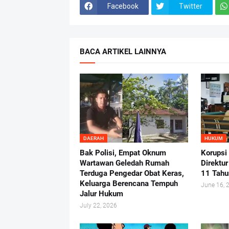
Facebook
Twitter
BACA ARTIKEL LAINNYA
DAERAH
HUKUM
Bak Polisi, Empat Oknum
Korupsi
Wartawan Geledah Rumah
Direktu
Terduga Pengedar Obat Keras,
11 Tahu
Keluarga Berencana Tempuh
June 16, 
Jalur Hukum
July 22, 2026