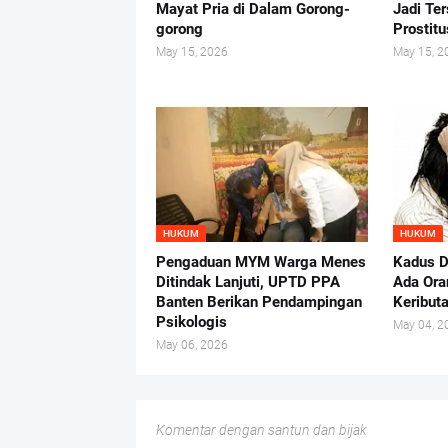
Mayat Pria di Dalam Gorong-
Jadi Te
gorong
Prostit
May 15, 2026
May 15, 2
HUKUM
HUKUM
Pengaduan MYM Warga Menes
Kadus D
Ditindak Lanjuti, UPTD PPA
Ada Ora
Banten Berikan Pendampingan
Keribut
Psikologis
May 04, 2
May 06, 2026
Komentar dengan santun dan bijak