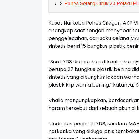
Polres Serang Ciduk 23 Pelaku Pun
Kasat Narkoba Polres Cilegon, AKP 
ditangkap saat tengah menyebar temb
penggeledahan, dari saku celana MA
sintetis berisi 15 bungkus plastik beni
“Saat YDS diamankan di kontrakannya
berupa 27 bungkus plastik bening did
sintetis yang dibungkus lakban warna
plastik klip warna bening,” katanya, 
Vhalio mengungkapkan, berdasarka
haram tersebut dari sebuah akun di I
“Jadi atas perintah YDS, saudara 
narkotika yang diduga jenis tembak