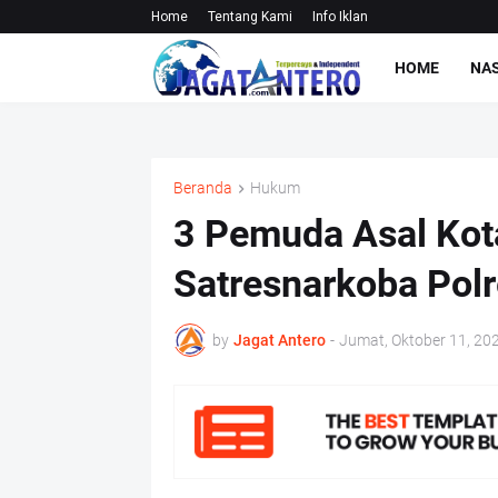
Home
Tentang Kami
Info Iklan
HOME
NA
Beranda
Hukum
3 Pemuda Asal Kot
Satresnarkoba Polr
by
Jagat Antero
-
Jumat, Oktober 11, 20