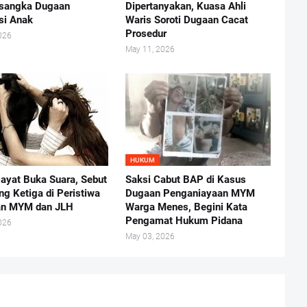
rsangka Dugaan
Dipertanyakan, Kuasa Ahli
usi Anak
Waris Soroti Dugaan Cacat
Prosedur
026
May 11, 2026
HUKUM
ayat Buka Suara, Sebut
Saksi Cabut BAP di Kasus
ng Ketiga di Peristiwa
Dugaan Penganiayaan MYM
an MYM dan JLH
Warga Menes, Begini Kata
Pengamat Hukum Pidana
026
May 03, 2026