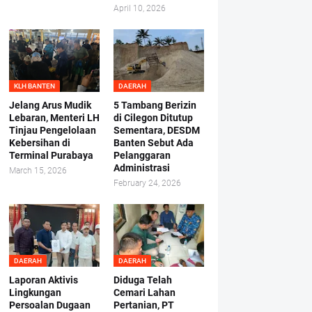
April 10, 2026
KLH BANTEN
DAERAH
Jelang Arus Mudik
5 Tambang Berizin
Lebaran, Menteri LH
di Cilegon Ditutup
Tinjau Pengelolaan
Sementara, DESDM
Kebersihan di
Banten Sebut Ada
Terminal Purabaya
Pelanggaran
Administrasi
March 15, 2026
February 24, 2026
DAERAH
DAERAH
Laporan Aktivis
Diduga Telah
Lingkungan
Cemari Lahan
Persoalan Dugaan
Pertanian, PT