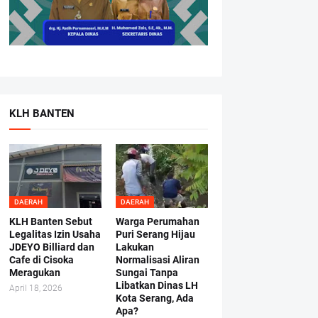
KLH BANTEN
DAERAH
DAERAH
KLH Banten Sebut
Warga Perumahan
Legalitas Izin Usaha
Puri Serang Hijau
JDEYO Billiard dan
Lakukan
Cafe di Cisoka
Normalisasi Aliran
Meragukan
Sungai Tanpa
Libatkan Dinas LH
April 18, 2026
Kota Serang, Ada
Apa?