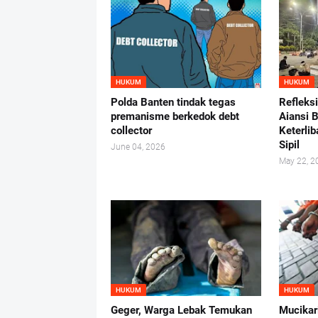
HUKUM
HUKUM
Polda Banten tindak tegas
Refleks
premanisme berkedok debt
Aiansi 
collector
Keterlib
Sipil
June 04, 2026
May 22, 2
HUKUM
HUKUM
Geger, Warga Lebak Temukan
Mucikar