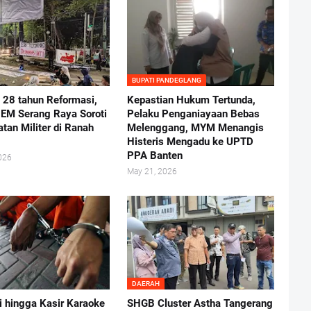
BUPATI PANDEGLANG
i 28 tahun Reformasi,
Kepastian Hukum Tertunda,
BEM Serang Raya Soroti
Pelaku Penganiayaan Bebas
atan Militer di Ranah
Melenggang, MYM Menangis
Histeris Mengadu ke UPTD
PPA Banten
026
May 21, 2026
DAERAH
i hingga Kasir Karaoke
SHGB Cluster Astha Tangerang