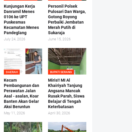
Kunjungan Kerja
Personil Polsek
Danramil Menes
Pulosari Dan Warga,
0106 ke UPT
Gotong Royong
Puskesmas
Perbaiki Jembatan
Kecamatan Menes
Merah Putih di
Pandeglang
Sukaraja
July 24, 2026
June 15, 2026
DAERAH
BUPATI SERANG
Kecam
Miris!! MI Al
Pembangunan dan
Khairiyah Tanjung
Perawatan Jalan
Angsana Mancak
Asal - asalan, Koar
Rusak Parah, Siswa
Banten Akan Gelar
Belajar di Tengah
Aksi Beruntun
Keterbatasan
May 11, 2026
April 30, 2026