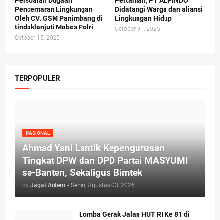
Persoalan Dugaan
Pertanian, PT ALPINDO
Pencemaran Lingkungan
Didatangi Warga dan aliansi
Oleh CV. GSM Panimbang di
Lingkungan Hidup
tindaklanjuti Mabes Polri
October 01, 2025
October 15, 2025
TERPOPULER
NASIONAL
Ahmad Yani Lantik Kepengurusan
Tingkat DPW dan DPD Partai MASYUMI
se-Banten, Sekaligus Bimtek
by
Jagat Antero
-
Senin, Agustus 03, 2026
Lomba Gerak Jalan HUT RI Ke 81 di