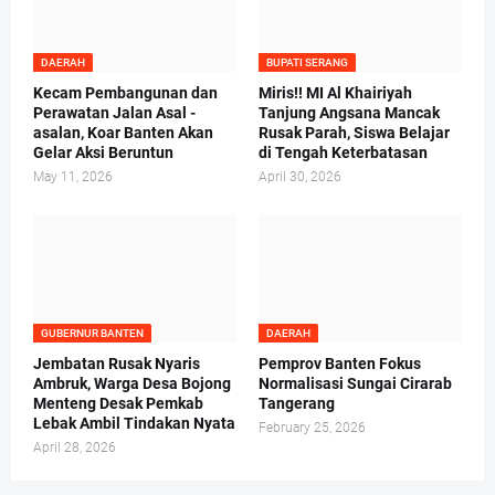
DAERAH
BUPATI SERANG
Kecam Pembangunan dan
Miris!! MI Al Khairiyah
Perawatan Jalan Asal -
Tanjung Angsana Mancak
asalan, Koar Banten Akan
Rusak Parah, Siswa Belajar
Gelar Aksi Beruntun
di Tengah Keterbatasan
May 11, 2026
April 30, 2026
GUBERNUR BANTEN
DAERAH
Jembatan Rusak Nyaris
Pemprov Banten Fokus
Ambruk, Warga Desa Bojong
Normalisasi Sungai Cirarab
Menteng Desak Pemkab
Tangerang
Lebak Ambil Tindakan Nyata
February 25, 2026
April 28, 2026