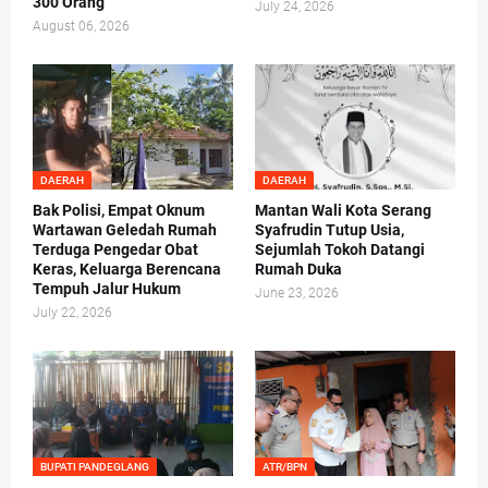
300 Orang
July 24, 2026
August 06, 2026
DAERAH
DAERAH
Bak Polisi, Empat Oknum
Mantan Wali Kota Serang
Wartawan Geledah Rumah
Syafrudin Tutup Usia,
Terduga Pengedar Obat
Sejumlah Tokoh Datangi
Keras, Keluarga Berencana
Rumah Duka
Tempuh Jalur Hukum
June 23, 2026
July 22, 2026
BUPATI PANDEGLANG
ATR/BPN