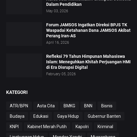
Dalam Pendidikan
May 03, 2026
Forum JAMSOS Ingatkan Direksi BPJS TK
Waspadai Ketahanan Dana JAMSOS Akibat
Perang Iran-AS
April 16, 2026
Refleksi 79 Tahun Himpunan Mahasiswa
Islam: Meneguhkan Khitah Perjuangan HMI
di Era Disrupsi Digital
February 05, 2026
KATEGORI
ATR/BPN
Asta Cita
BMKG
BNN
Bisnis
Budaya
Edukasi
Gaya Hidup
Gubernur Banten
KNPI
Kabinet Merah Putih
Kapolri
Kriminal
Lingkungan Hidup
Mendes Yandri
Musrenbang