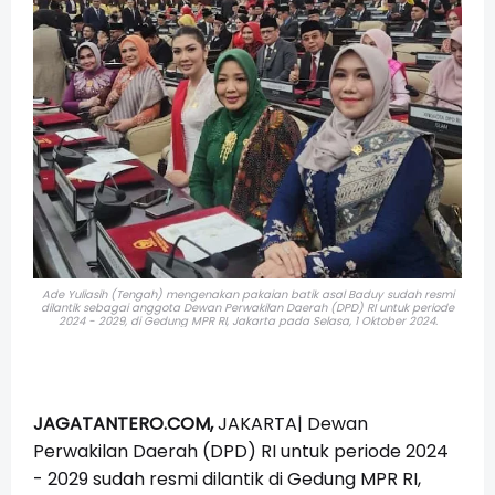
Ade Yuliasih (Tengah) mengenakan pakaian batik asal Baduy
sudah resmi
dilantik sebagai anggota
Dewan Perwakilan Daerah (DPD) RI untuk periode
2024 - 2029,
di Gedung MPR RI, Jakarta pada Selasa, 1 Oktober 2024.
JAGATANTERO.COM,
JAKARTA| Dewan
Perwakilan Daerah (DPD) RI untuk periode 2024
- 2029 sudah resmi dilantik di Gedung MPR RI,