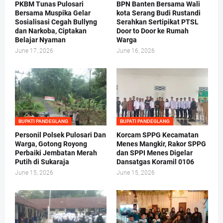
PKBM Tunas Pulosari
BPN Banten Bersama Wali
Bersama Muspika Gelar
kota Serang Budi Rustandi
Sosialisasi Cegah Bullyng
Serahkan Sertipikat PTSL
dan Narkoba, Ciptakan
Door to Door ke Rumah
Belajar Nyaman
Warga
June 17, 2026
June 16, 2026
BUPATI PANDEGLANG
BUPATI PANDEGLANG
Personil Polsek Pulosari Dan
Korcam SPPG Kecamatan
Warga, Gotong Royong
Menes Mangkir, Rakor SPPG
Perbaiki Jembatan Merah
dan SPPI Menes Digelar
Putih di Sukaraja
Dansatgas Koramil 0106
June 15, 2026
June 15, 2026