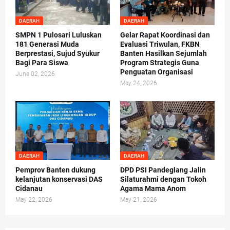
DAERAH
DAERAH
SMPN 1 Pulosari Luluskan
Gelar Rapat Koordinasi dan
181 Generasi Muda
Evaluasi Triwulan, FKBN
Berprestasi, Sujud Syukur
Banten Hasilkan Sejumlah
Bagi Para Siswa
Program Strategis Guna
Penguatan Organisasi
June 02, 2026
May 24, 2026
DAERAH
DAERAH
Pemprov Banten dukung
DPD PSI Pandeglang Jalin
kelanjutan konservasi DAS
Silaturahmi dengan Tokoh
Cidanau
Agama Mama Anom
May 22, 2026
May 21, 2026