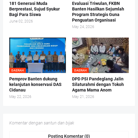
181 Generasi Muda
Evaluasi Triwulan, FKBN
Berprestasi, Sujud Syukur
Banten Hasilkan Sejumlah
Bagi Para Siswa
Program Strategis Guna
Penguatan Organisasi
June 02, 2026
May 24, 2026
DAERAH
DAERAH
Pemprov Banten dukung
DPD PSI Pandeglang Jalin
kelanjutan konservasi DAS
Silaturahmi dengan Tokoh
Cidanau
Agama Mama Anom
May 22, 2026
May 21, 2026
Komentar dengan santun dan bijak
Posting Komentar (0)