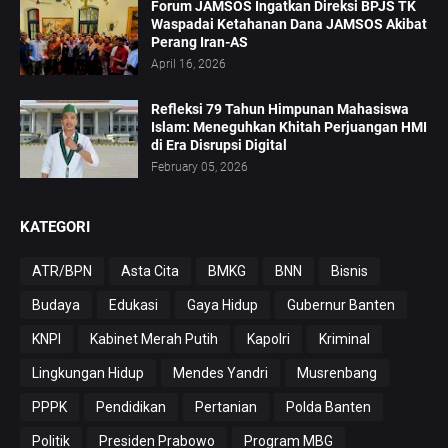
Forum JAMSOS Ingatkan Direksi BPJS TK
Waspadai Ketahanan Dana JAMSOS Akibat
Perang Iran-AS
April 16, 2026
Refleksi 79 Tahun Himpunan Mahasiswa
Islam: Meneguhkan Khitah Perjuangan HMI
di Era Disrupsi Digital
February 05, 2026
KATEGORI
ATR/BPN
Asta Cita
BMKG
BNN
Bisnis
Budaya
Edukasi
Gaya Hidup
Gubernur Banten
KNPI
Kabinet Merah Putih
Kapolri
Kriminal
Lingkungan Hidup
Mendes Yandri
Musrenbang
PPPK
Pendidikan
Pertanian
Polda Banten
Politik
Presiden Prabowo
Program MBG