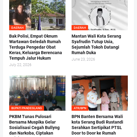
DAERAH
DAERAH
Bak Polisi, Empat Oknum
Mantan Wali Kota Serang
Wartawan Geledah Rumah
Syafrudin Tutup Usia,
Terduga Pengedar Obat
Sejumlah Tokoh Datangi
Keras, Keluarga Berencana
Rumah Duka
Tempuh Jalur Hukum
June 23, 2026
July 22, 2026
BUPATI PANDEGLANG
ATR/BPN
PKBM Tunas Pulosari
BPN Banten Bersama Wali
Bersama Muspika Gelar
kota Serang Budi Rustandi
Sosialisasi Cegah Bullyng
Serahkan Sertipikat PTSL
dan Narkoba, Ciptakan
Door to Door ke Rumah