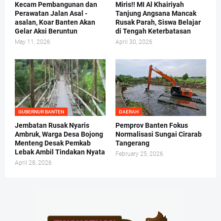
Kecam Pembangunan dan
Miris!! MI Al Khairiyah
Perawatan Jalan Asal -
Tanjung Angsana Mancak
asalan, Koar Banten Akan
Rusak Parah, Siswa Belajar
Gelar Aksi Beruntun
di Tengah Keterbatasan
May 11, 2026
April 30, 2026
GUBERNUR BANTEN
DAERAH
Jembatan Rusak Nyaris
Pemprov Banten Fokus
Ambruk, Warga Desa Bojong
Normalisasi Sungai Cirarab
Menteng Desak Pemkab
Tangerang
Lebak Ambil Tindakan Nyata
February 25, 2026
April 28, 2026