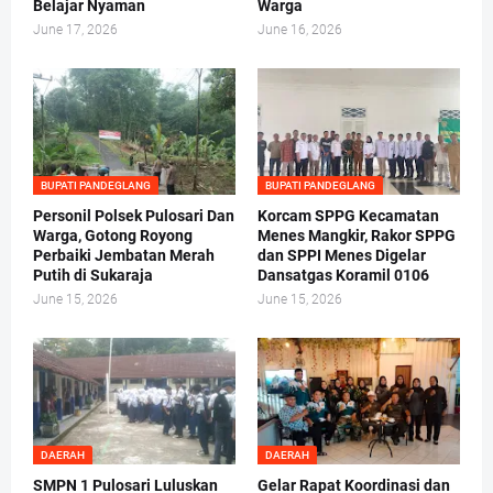
Belajar Nyaman
Warga
June 17, 2026
June 16, 2026
BUPATI PANDEGLANG
BUPATI PANDEGLANG
Personil Polsek Pulosari Dan
Korcam SPPG Kecamatan
Warga, Gotong Royong
Menes Mangkir, Rakor SPPG
Perbaiki Jembatan Merah
dan SPPI Menes Digelar
Putih di Sukaraja
Dansatgas Koramil 0106
June 15, 2026
June 15, 2026
DAERAH
DAERAH
SMPN 1 Pulosari Luluskan
Gelar Rapat Koordinasi dan