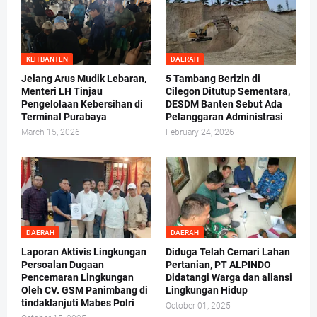
KLH BANTEN
DAERAH
Jelang Arus Mudik Lebaran,
5 Tambang Berizin di
Menteri LH Tinjau
Cilegon Ditutup Sementara,
Pengelolaan Kebersihan di
DESDM Banten Sebut Ada
Terminal Purabaya
Pelanggaran Administrasi
March 15, 2026
February 24, 2026
DAERAH
DAERAH
Laporan Aktivis Lingkungan
Diduga Telah Cemari Lahan
Persoalan Dugaan
Pertanian, PT ALPINDO
Pencemaran Lingkungan
Didatangi Warga dan aliansi
Oleh CV. GSM Panimbang di
Lingkungan Hidup
tindaklanjuti Mabes Polri
October 01, 2025