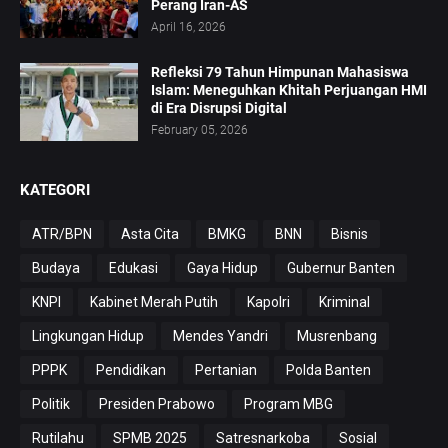
Perang Iran-AS
April 16, 2026
Refleksi 79 Tahun Himpunan Mahasiswa
Islam: Meneguhkan Khitah Perjuangan HMI
di Era Disrupsi Digital
February 05, 2026
KATEGORI
ATR/BPN
Asta Cita
BMKG
BNN
Bisnis
Budaya
Edukasi
Gaya Hidup
Gubernur Banten
KNPI
Kabinet Merah Putih
Kapolri
Kriminal
Lingkungan Hidup
Mendes Yandri
Musrenbang
PPPK
Pendidikan
Pertanian
Polda Banten
Politik
Presiden Prabowo
Program MBG
Rutilahu
SPMB 2025
Satresnarkoba
Sosial