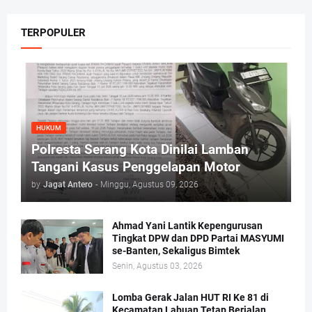
TERPOPULER
HUKUM
Polresta Serang Kota Dinilai Lamban
Tangani Kasus Penggelapan Motor
by
Jagat Antero
-
Minggu, Agustus 09, 2026
Ahmad Yani Lantik Kepengurusan
Tingkat DPW dan DPD Partai MASYUMI
se-Banten, Sekaligus Bimtek
Senin, Agustus 03, 2026
Lomba Gerak Jalan HUT RI Ke 81 di
Kecamatan Labuan Tetap Berjalan,