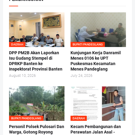
DAERAH
BUPATI PANDEGLANG
DPP PM2B Akan Laporkan
Kunjungan Kerja Danramil
Isu Gudang Stempel di
Menes 0106 ke UPT
DPRKP Banten ke
Puskesmas Kecamatan
Inspektorat Provinsi Banten
Menes Pandeglang
August 10, 2026
July 24, 2026
BUPATI PANDEGLANG
DAERAH
Personil Polsek Pulosari Dan
Kecam Pembangunan dan
Warga, Gotong Royong
Perawatan Jalan Asal -