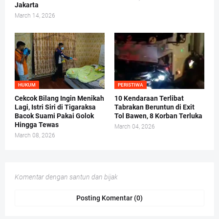
Jakarta
March 14, 2026
HUKUM
PERISTIWA
Cekcok Bilang Ingin Menikah
10 Kendaraan Terlibat
Lagi, Istri Siri di Tigaraksa
Tabrakan Beruntun di Exit
Bacok Suami Pakai Golok
Tol Bawen, 8 Korban Terluka
Hingga Tewas
March 04, 2026
March 08, 2026
Komentar dengan santun dan bijak
Posting Komentar (0)