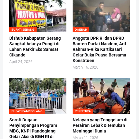
BUPATI SERANG
DAERAH
Dishub Kabupaten Serang
Anggota DPR RI dan DPRD
Sangkal Adanya Pungli di
Banten Partai Nasdem, Arif
Lahan Parkir Eks Samsat
Rahman-Rika Kartikasari
Cikande
Gelar Buka Puasa Bersama
Konstituen
April 24, 2026
March 16, 2026
BUPATI PANDEGLANG
PERISTIWA
Soroti Dugaan
Nelayan yang Tenggelam di
Penyimpangan Program
Perairan Lebak Ditemukan
MBG, KNPI Pandeglang
Meninggal Dunia
Gelar Aksi di BGN RI di
March 11, 2026