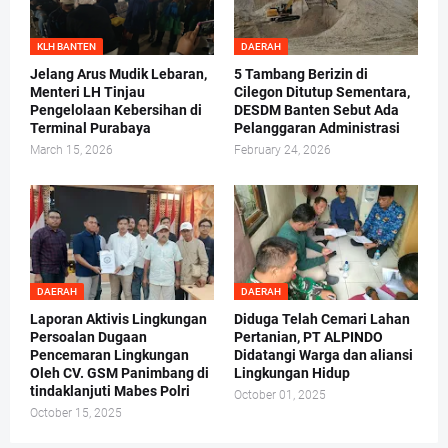
KLH BANTEN
DAERAH
Jelang Arus Mudik Lebaran,
5 Tambang Berizin di
Menteri LH Tinjau
Cilegon Ditutup Sementara,
Pengelolaan Kebersihan di
DESDM Banten Sebut Ada
Terminal Purabaya
Pelanggaran Administrasi
March 15, 2026
February 24, 2026
DAERAH
DAERAH
Laporan Aktivis Lingkungan
Diduga Telah Cemari Lahan
Persoalan Dugaan
Pertanian, PT ALPINDO
Pencemaran Lingkungan
Didatangi Warga dan aliansi
Oleh CV. GSM Panimbang di
Lingkungan Hidup
tindaklanjuti Mabes Polri
October 01, 2025
October 15, 2025