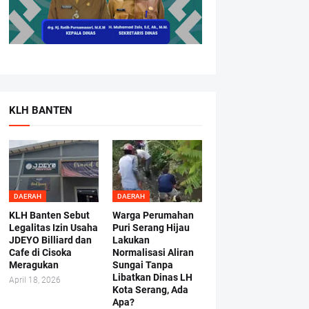
KLH BANTEN
DAERAH
DAERAH
KLH Banten Sebut
Warga Perumahan
Legalitas Izin Usaha
Puri Serang Hijau
JDEYO Billiard dan
Lakukan
Cafe di Cisoka
Normalisasi Aliran
Meragukan
Sungai Tanpa
Libatkan Dinas LH
April 18, 2026
Kota Serang, Ada
Apa?