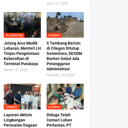
April 10, 2026
KLH BANTEN
DAERAH
Jelang Arus Mudik
5 Tambang Berizin
Lebaran, Menteri LH
di Cilegon Ditutup
Tinjau Pengelolaan
Sementara, DESDM
Kebersihan di
Banten Sebut Ada
Terminal Purabaya
Pelanggaran
Administrasi
March 15, 2026
February 24, 2026
DAERAH
DAERAH
Laporan Aktivis
Diduga Telah
Lingkungan
Cemari Lahan
Persoalan Dugaan
Pertanian, PT