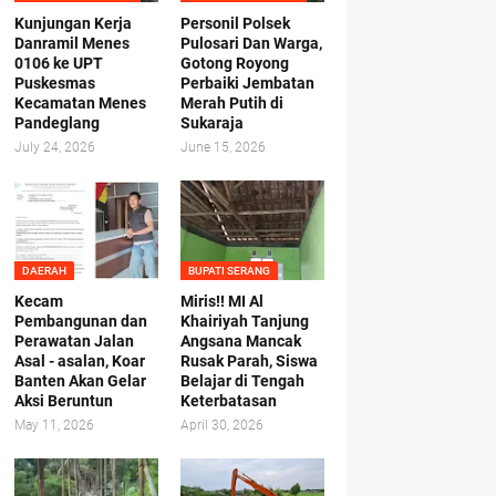
Kunjungan Kerja
Personil Polsek
Danramil Menes
Pulosari Dan Warga,
0106 ke UPT
Gotong Royong
Puskesmas
Perbaiki Jembatan
Kecamatan Menes
Merah Putih di
Pandeglang
Sukaraja
July 24, 2026
June 15, 2026
DAERAH
BUPATI SERANG
Kecam
Miris!! MI Al
Pembangunan dan
Khairiyah Tanjung
Perawatan Jalan
Angsana Mancak
Asal - asalan, Koar
Rusak Parah, Siswa
Banten Akan Gelar
Belajar di Tengah
Aksi Beruntun
Keterbatasan
May 11, 2026
April 30, 2026