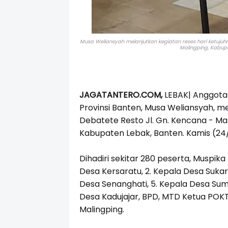
Musa Weliansyah melanjutkan kegiatan reses hari ketujuh
Malingping, Kabupa
JAGATANTERO.COM,
LEBAK| Anggota
Provinsi Banten, Musa Weliansyah, me
Debatete Resto Jl. Gn. Kencana - Ma
Kabupaten Lebak, Banten. Kamis (24
Dihadiri sekitar 280 peserta, Muspika
Desa Kersaratu, 2. Kepala Desa Sukara
Desa Senanghati, 5. Kepala Desa Sum
Desa Kadujajar, BPD, MTD Ketua POK
Malingping.