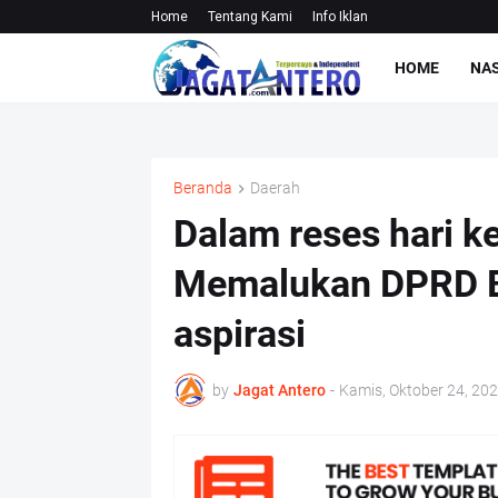
Home
Tentang Kami
Info Iklan
HOME
NA
Beranda
Daerah
Dalam reses hari k
Memalukan DPRD B
aspirasi
by
Jagat Antero
-
Kamis, Oktober 24, 20