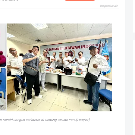
t Hendri Bangun Berkantor di Gedung Dewan Pers.(Foto/Ist)