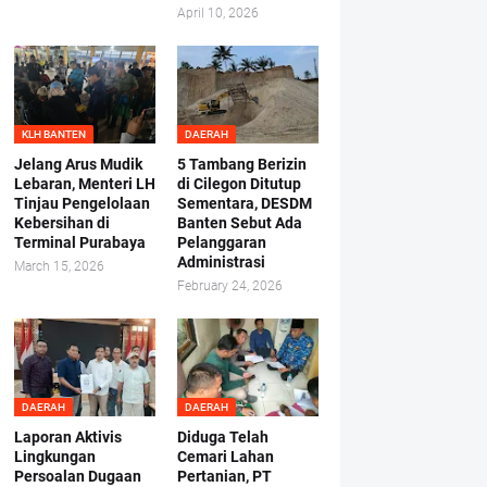
April 10, 2026
KLH BANTEN
DAERAH
Jelang Arus Mudik
5 Tambang Berizin
Lebaran, Menteri LH
di Cilegon Ditutup
Tinjau Pengelolaan
Sementara, DESDM
Kebersihan di
Banten Sebut Ada
Terminal Purabaya
Pelanggaran
Administrasi
March 15, 2026
February 24, 2026
DAERAH
DAERAH
Laporan Aktivis
Diduga Telah
Lingkungan
Cemari Lahan
Persoalan Dugaan
Pertanian, PT