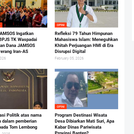
L
OPINI
JAMSOS Ingatkan
Refleksi 79 Tahun Himpunan
 BPJS TK Waspadai
Mahasiswa Islam: Meneguhkan
nan Dana JAMSOS
Khitah Perjuangan HMI di Era
Perang Iran-AS
Disrupsi Digital
2026
February 05, 2026
OPINI
asi Politik atas nama
Program Destinasi Wisata
n dalam pemberian
Desa Dibiarkan Mati Suri, Apa
 pada Tom Lembong
Kabar Dinas Pariwisata
Provinsi Banten?