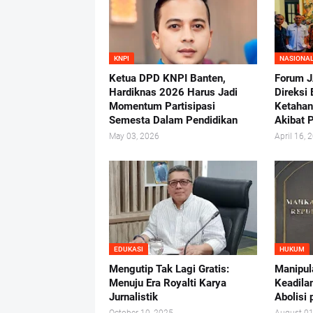
KNPI
NASIONA
Ketua DPD KNPI Banten,
Forum 
Hardiknas 2026 Harus Jadi
Direksi
Momentum Partisipasi
Ketaha
Semesta Dalam Pendidikan
Akibat 
May 03, 2026
April 16, 
EDUKASI
HUKUM
Mengutip Tak Lagi Gratis:
Manipul
Menuju Era Royalti Karya
Keadila
Jurnalistik
Abolisi