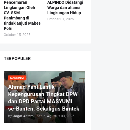
Pencemaran
ALPINDO Didatangi
Lingkungan Oleh
Warga dan aliansi
CV. GSM
Lingkungan Hidup
Panimbang di
October 01, 2025
tindaklanjuti Mabes
Polri
October 15, 2025
TERPOPULER
NASIONAL
Ahmad Yani Lantik
Kepengurusan Tingkat DPW
dan DPD Partai MASYUMI
se-Banten, Sekaligus Bimtek
by
Jagat Antero
-
Senin, Agustus 03, 2026