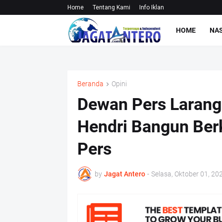
Home
Tentang Kami
Info Iklan
HOME
NA
Beranda
Opini
Dewan Pers Larang
Hendri Bangun Ber
Pers
by
Jagat Antero
-
Selasa, Oktober 01, 20