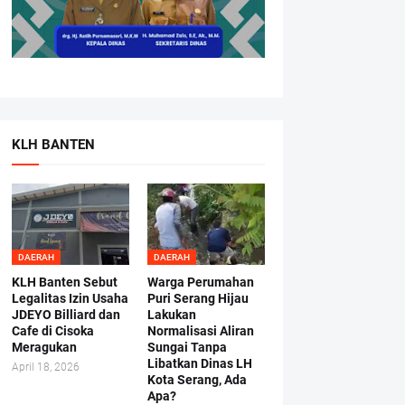
KLH BANTEN
DAERAH
DAERAH
KLH Banten Sebut
Warga Perumahan
Legalitas Izin Usaha
Puri Serang Hijau
JDEYO Billiard dan
Lakukan
Cafe di Cisoka
Normalisasi Aliran
Meragukan
Sungai Tanpa
Libatkan Dinas LH
April 18, 2026
Kota Serang, Ada
Apa?