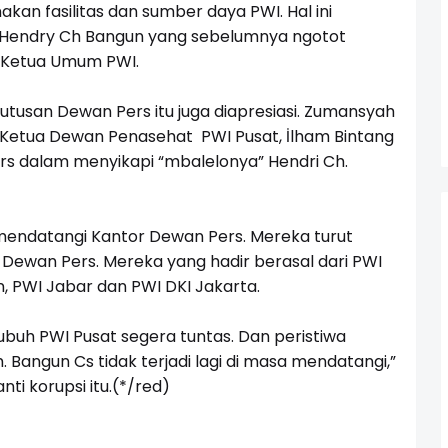
an fasilitas dan sumber daya PWI. Hal ini
i Hendry Ch Bangun yang sebelumnya ngotot
 Ketua Umum PWI.
putusan Dewan Pers itu juga diapresiasi. Zumansyah
a Ketua Dewan Penasehat PWI Pusat, İlham Bintang
s dalam menyikapi “mbalelonya” Hendri Ch.
mendatangi Kantor Dewan Pers. Mereka turut
 Dewan Pers. Mereka yang hadir berasal dari PWI
n, PWI Jabar dan PWI DKI Jakarta.
ubuh PWI Pusat segera tuntas. Dan peristiwa
Bangun Cs tidak terjadi lagi di masa mendatangi,”
nti korupsi itu.(*/red)