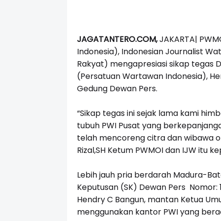
JAGATANTERO.COM,
JAKARTA| PWMOI
Indonesia), Indonesian Journalist W
Rakyat) mengapresiasi sikap tegas
(Persatuan Wartawan Indonesia), Hen
Gedung Dewan Pers.
“Sikap tegas ini sejak lama kami him
tubuh PWI Pusat yang berkepanjangan
telah mencoreng citra dan wibawa org
Rizal,SH Ketum PWMOI dan IJW itu ke
Lebih jauh pria berdarah Madura-Ba
Keputusan (SK) Dewan Pers Nomor: 1
Hendry C Bangun, mantan Ketua Umum
menggunakan kantor PWI yang berad