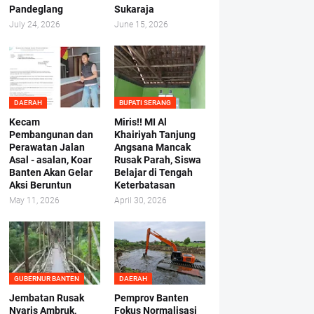
Pandeglang
Sukaraja
July 24, 2026
June 15, 2026
DAERAH
BUPATI SERANG
Kecam
Miris!! MI Al
Pembangunan dan
Khairiyah Tanjung
Perawatan Jalan
Angsana Mancak
Asal - asalan, Koar
Rusak Parah, Siswa
Banten Akan Gelar
Belajar di Tengah
Aksi Beruntun
Keterbatasan
May 11, 2026
April 30, 2026
GUBERNUR BANTEN
DAERAH
Jembatan Rusak
Pemprov Banten
Nyaris Ambruk,
Fokus Normalisasi