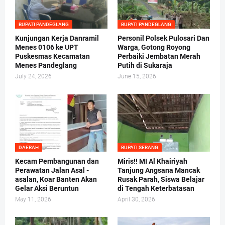
BUPATI PANDEGLANG
BUPATI PANDEGLANG
Kunjungan Kerja Danramil
Personil Polsek Pulosari Dan
Menes 0106 ke UPT
Warga, Gotong Royong
Puskesmas Kecamatan
Perbaiki Jembatan Merah
Menes Pandeglang
Putih di Sukaraja
July 24, 2026
June 15, 2026
DAERAH
BUPATI SERANG
Kecam Pembangunan dan
Miris!! MI Al Khairiyah
Perawatan Jalan Asal -
Tanjung Angsana Mancak
asalan, Koar Banten Akan
Rusak Parah, Siswa Belajar
Gelar Aksi Beruntun
di Tengah Keterbatasan
May 11, 2026
April 30, 2026