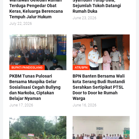
Wartawan Geledah Rumah
Syafrudin Tutup Usia,
Terduga Pengedar Obat
Sejumlah Tokoh Datangi
Keras, Keluarga Berencana
Rumah Duka
Tempuh Jalur Hukum
June 23, 2026
July 22, 2026
BUPATI PANDEGLANG
ATR/BPN
PKBM Tunas Pulosari
BPN Banten Bersama Wali
Bersama Muspika Gelar
kota Serang Budi Rustandi
Sosialisasi Cegah Bullyng
Serahkan Sertipikat PTSL
dan Narkoba, Ciptakan
Door to Door ke Rumah
Belajar Nyaman
Warga
June 17, 2026
June 16, 2026