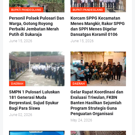
BUPATI PANDEGLANG
BUPATI PANDEGLANG
Personil Polsek Pulosari Dan
Korcam SPPG Kecamatan
Warga, Gotong Royong
Menes Mangkir, Rakor SPPG
Perbaiki Jembatan Merah
dan SPPI Menes Digelar
Putih di Sukaraja
Dansatgas Koramil 0106
June 15, 2026
June 15, 2026
DAERAH
DAERAH
SMPN 1 Pulosari Luluskan
Gelar Rapat Koordinasi dan
181 Generasi Muda
Evaluasi Triwulan, FKBN
Berprestasi, Sujud Syukur
Banten Hasilkan Sejumlah
Bagi Para Siswa
Program Strategis Guna
Penguatan Organisasi
June 02, 2026
May 24, 2026