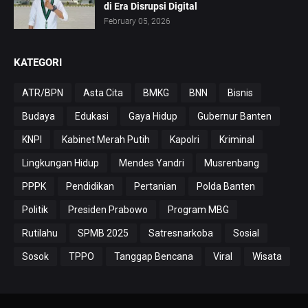
di Era Disrupsi Digital
February 05, 2026
KATEGORI
ATR/BPN
Asta Cita
BMKG
BNN
Bisnis
Budaya
Edukasi
Gaya Hidup
Gubernur Banten
KNPI
Kabinet Merah Putih
Kapolri
Kriminal
Lingkungan Hidup
Mendes Yandri
Musrenbang
PPPK
Pendidikan
Pertanian
Polda Banten
Politik
Presiden Prabowo
Program MBG
Rutilahu
SPMB 2025
Satresnarkoba
Sosial
Sosok
TPPO
Tanggap Bencana
Viral
Wisata