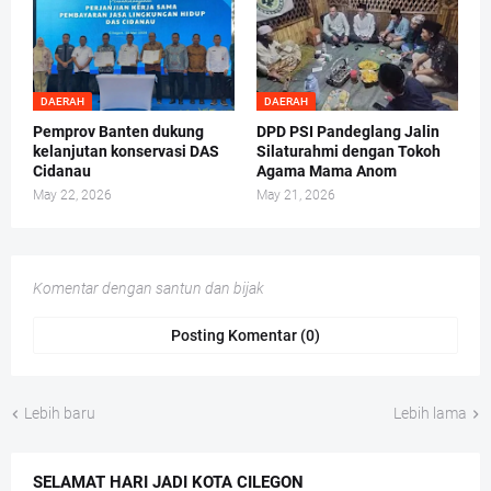
DAERAH
DAERAH
Pemprov Banten dukung
DPD PSI Pandeglang Jalin
kelanjutan konservasi DAS
Silaturahmi dengan Tokoh
Cidanau
Agama Mama Anom
May 22, 2026
May 21, 2026
Komentar dengan santun dan bijak
Posting Komentar (0)
Lebih baru
Lebih lama
SELAMAT HARI JADI KOTA CILEGON