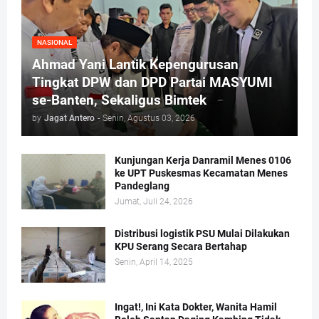
NASIONAL
Ahmad Yani Lantik Kepengurusan
Tingkat DPW dan DPD Partai MASYUMI
se-Banten, Sekaligus Bimtek
by
Jagat Antero
-
Senin, Agustus 03, 2026
Kunjungan Kerja Danramil Menes 0106
ke UPT Puskesmas Kecamatan Menes
Pandeglang
Jumat, Juli 24, 2026
Distribusi logistik PSU Mulai Dilakukan
KPU Serang Secara Bertahap
Senin, April 14, 2025
Ingat!, Ini Kata Dokter, Wanita Hamil