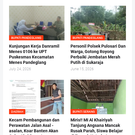
BUPATI PANDEGLANG
BUPATI PANDEGLANG
Kunjungan Kerja Danramil
Personil Polsek Pulosari Dan
Menes 0106 ke UPT
Warga, Gotong Royong
Puskesmas Kecamatan
Perbaiki Jembatan Merah
Menes Pandeglang
Putih di Sukaraja
July 24, 2026
June 15, 2026
DAERAH
BUPATI SERANG
Kecam Pembangunan dan
Miris!! MI Al Khairiyah
Perawatan Jalan Asal -
Tanjung Angsana Mancak
asalan, Koar Banten Akan
Rusak Parah, Siswa Belajar