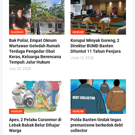
DAERAH
HUKUM
Bak Polisi, Empat Oknum
Korupsi Minyak Goreng, 2
Wartawan Geledah Rumah
Direktur BUMD Banten
Terduga Pengedar Obat
Dituntut 11 Tahun Penjara
Keras, Keluarga Berencana
June 16, 2026
Tempuh Jalur Hukum
July 22, 2026
HUKUM
HUKUM
Apes, 2 Pelaku Curanmor di
Polda Banten tindak tegas
Lebak Babak Belur Dihajar
premanisme berkedok debt
Warga
collector