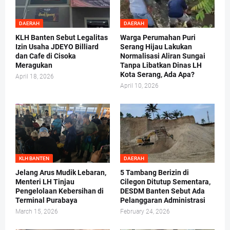
DAERAH
DAERAH
KLH Banten Sebut Legalitas
Warga Perumahan Puri
Izin Usaha JDEYO Billiard
Serang Hijau Lakukan
dan Cafe di Cisoka
Normalisasi Aliran Sungai
Meragukan
Tanpa Libatkan Dinas LH
Kota Serang, Ada Apa?
April 18, 2026
April 10, 2026
KLH BANTEN
DAERAH
Jelang Arus Mudik Lebaran,
5 Tambang Berizin di
Menteri LH Tinjau
Cilegon Ditutup Sementara,
Pengelolaan Kebersihan di
DESDM Banten Sebut Ada
Terminal Purabaya
Pelanggaran Administrasi
March 15, 2026
February 24, 2026