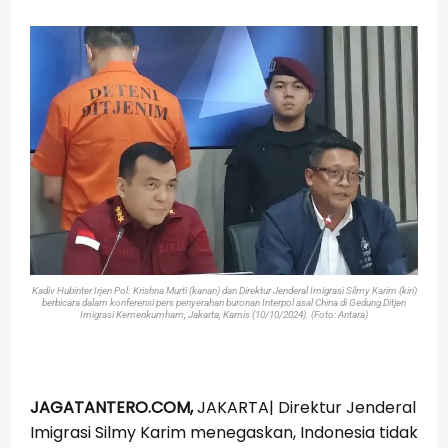
Kadiv Hubinter Irjen Pol. Krishna Murti (kanan) dan Direktur Jenderal Imigrasi Silmy Karim (kiri)
berbicara dalam konferensi pers penyerahan buronan Interpol asal China di Gedung Ditjen
Imigrasi Kemenkumham, Jakarta, Kamis (10/10/2024). (Foto: Antara)
JAGATANTERO.COM,
JAKARTA| Direktur Jenderal
Imigrasi Silmy Karim menegaskan, Indonesia tidak