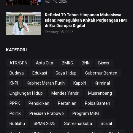
April 16, 2026
Refleksi 79 Tahun Himpunan Mahasiswa
Islam: Meneguhkan Khitah Perjuangan HMI
di Era Disrupsi Digital
February 05, 2026
KATEGORI
ATR/BPN
Asta Cita
BMKG
BNN
Bisnis
Budaya
Edukasi
Gaya Hidup
Gubernur Banten
KNPI
Kabinet Merah Putih
Kapolri
Kriminal
Lingkungan Hidup
Mendes Yandri
Musrenbang
PPPK
Pendidikan
Pertanian
Polda Banten
Politik
Presiden Prabowo
Program MBG
Rutilahu
SPMB 2025
Satresnarkoba
Sosial