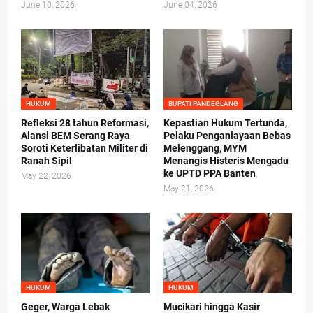
June 10, 2026
June 04, 2026
HUKUM
BUPATI PANDEGLANG
Refleksi 28 tahun Reformasi,
Kepastian Hukum Tertunda,
Aiansi BEM Serang Raya
Pelaku Penganiayaan Bebas
Soroti Keterlibatan Militer di
Melenggang, MYM
Ranah Sipil
Menangis Histeris Mengadu
ke UPTD PPA Banten
May 22, 2026
May 21, 2026
HUKUM
HUKUM
Geger, Warga Lebak
Mucikari hingga Kasir