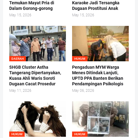
Temukan Mayat Pria di
Karaoke Jadi Tersangka
Dalam Gorong-gorong
Dugaan Prostitusi Anak
May 15, 2026
May 15, 2026
DAERAH
HUKUM
SHGB Cluster Astha
Pengaduan MYM Warga
Tangerang Dipertanyakan,
Menes Ditindak Lanjuti,
Kuasa Ahli Waris Soroti
UPTD PPA Banten Berikan
Dugaan Cacat Prosedur
Pendampingan Psikologis
May 11, 2026
May 06, 2026
HUKUM
HUKUM