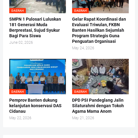
DAERAH
DAERAH
SMPN 1 Pulosari Luluskan
Gelar Rapat Koordinasi dan
181 Generasi Muda
Evaluasi Triwulan, FKBN
Berprestasi, Sujud Syukur
Banten Hasilkan Sejumlah
Bagi Para Siswa
Program Strategis Guna
Penguatan Organisasi
June 02, 2026
May 24, 2026
DAERAH
DAERAH
Pemprov Banten dukung
DPD PSI Pandeglang Jalin
kelanjutan konservasi DAS
Silaturahmi dengan Tokoh
Cidanau
Agama Mama Anom
May 22, 2026
May 21, 2026