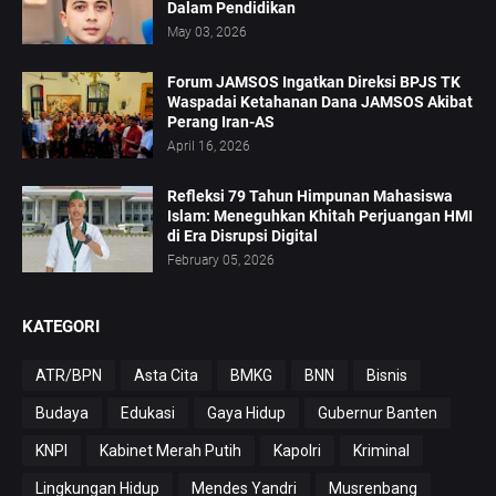
Dalam Pendidikan
May 03, 2026
Forum JAMSOS Ingatkan Direksi BPJS TK
Waspadai Ketahanan Dana JAMSOS Akibat
Perang Iran-AS
April 16, 2026
Refleksi 79 Tahun Himpunan Mahasiswa
Islam: Meneguhkan Khitah Perjuangan HMI
di Era Disrupsi Digital
February 05, 2026
KATEGORI
ATR/BPN
Asta Cita
BMKG
BNN
Bisnis
Budaya
Edukasi
Gaya Hidup
Gubernur Banten
KNPI
Kabinet Merah Putih
Kapolri
Kriminal
Lingkungan Hidup
Mendes Yandri
Musrenbang