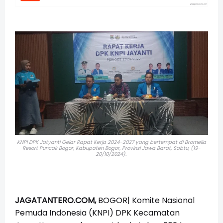
KNPI DPK Jatyanti Gelar Rapat Kerja 2024-2027
yang bertempat di Bromelia
Resort Puncak Bogor, Kabupaten Bogor, Provinsi Jawa Barat, Sabtu, (19-
20/10/2024).
JAGATANTERO.COM,
BOGOR| Komite Nasional
Pemuda Indonesia (KNPI) DPK Kecamatan