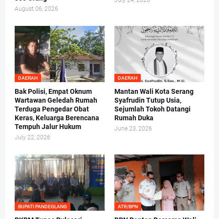
August 06, 2026
DAERAH
DAERAH
Bak Polisi, Empat Oknum
Mantan Wali Kota Serang
Wartawan Geledah Rumah
Syafrudin Tutup Usia,
Terduga Pengedar Obat
Sejumlah Tokoh Datangi
Keras, Keluarga Berencana
Rumah Duka
Tempuh Jalur Hukum
June 23, 2026
July 22, 2026
BUPATI PANDEGLANG
ATR/BPN