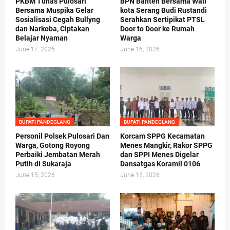
PKBM Tunas Pulosari
BPN Banten Bersama Wali
Bersama Muspika Gelar
kota Serang Budi Rustandi
Sosialisasi Cegah Bullyng
Serahkan Sertipikat PTSL
dan Narkoba, Ciptakan
Door to Door ke Rumah
Belajar Nyaman
Warga
June 17, 2026
June 16, 2026
BUPATI PANDEGLANG
BUPATI PANDEGLANG
Personil Polsek Pulosari Dan
Korcam SPPG Kecamatan
Warga, Gotong Royong
Menes Mangkir, Rakor SPPG
Perbaiki Jembatan Merah
dan SPPI Menes Digelar
Putih di Sukaraja
Dansatgas Koramil 0106
June 15, 2026
June 15, 2026