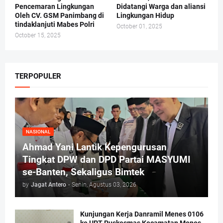
Pencemaran Lingkungan
Didatangi Warga dan aliansi
Oleh CV. GSM Panimbang di
Lingkungan Hidup
tindaklanjuti Mabes Polri
October 01, 2025
October 15, 2025
TERPOPULER
NASIONAL
Ahmad Yani Lantik Kepengurusan
Tingkat DPW dan DPD Partai MASYUMI
se-Banten, Sekaligus Bimtek
by
Jagat Antero
-
Senin, Agustus 03, 2026
Kunjungan Kerja Danramil Menes 0106
ke UPT Puskesmas Kecamatan Menes