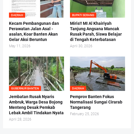
DAERAH
BUPATI SERANG
Kecam Pembangunan dan
Miris!! MI Al Khairiyah
Perawatan Jalan Asal -
Tanjung Angsana Mancak
asalan, Koar Banten Akan
Rusak Parah, Siswa Belajar
Gelar Aksi Beruntun
di Tengah Keterbatasan
May 11, 2026
April 30, 2026
GUBERNUR BANTEN
DAERAH
Jembatan Rusak Nyaris
Pemprov Banten Fokus
Ambruk, Warga Desa Bojong
Normalisasi Sungai Cirarab
Menteng Desak Pemkab
Tangerang
Lebak Ambil Tindakan Nyata
February 25, 2026
April 28, 2026