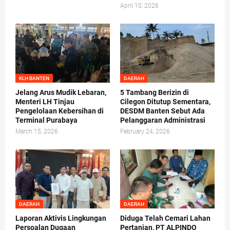
April 10, 2026
KLH BANTEN
DAERAH
Jelang Arus Mudik Lebaran,
5 Tambang Berizin di
Menteri LH Tinjau
Cilegon Ditutup Sementara,
Pengelolaan Kebersihan di
DESDM Banten Sebut Ada
Terminal Purabaya
Pelanggaran Administrasi
March 15, 2026
February 24, 2026
DAERAH
DAERAH
Laporan Aktivis Lingkungan
Diduga Telah Cemari Lahan
Persoalan Dugaan
Pertanian, PT ALPINDO