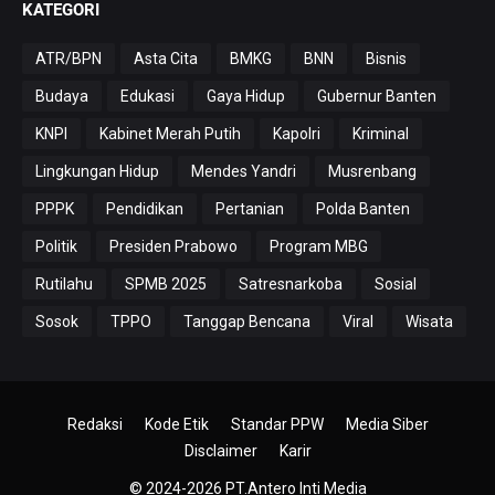
KATEGORI
ATR/BPN
Asta Cita
BMKG
BNN
Bisnis
Budaya
Edukasi
Gaya Hidup
Gubernur Banten
KNPI
Kabinet Merah Putih
Kapolri
Kriminal
Lingkungan Hidup
Mendes Yandri
Musrenbang
PPPK
Pendidikan
Pertanian
Polda Banten
Politik
Presiden Prabowo
Program MBG
Rutilahu
SPMB 2025
Satresnarkoba
Sosial
Sosok
TPPO
Tanggap Bencana
Viral
Wisata
Redaksi
Kode Etik
Standar PPW
Media Siber
Disclaimer
Karir
© 2024-2026
PT.Antero Inti Media