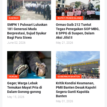
DAERAH
BUPATI PANDEGLANG
SMPN 1 Pulosari Luluskan
Ormas Gaib 212 Tuntut
181 Generasi Muda
Tegas Penegakan SOP MBG,
Berprestasi, Sujud Syukur
8 SPPG di Suspen, Dalam
Bagi Para Siswa
Aksi Jilid II
June 02, 2026
May 21, 2026
HUKUM
GUBERNUR BANTEN
Geger, Warga Lebak
Kritik Kondisi Keamanan,
Temukan Mayat Pria di
PMII Banten Desak Kapolri
Dalam Gorong-gorong
Segera Ganti Kapolda
Banten
May 15, 2026
May 01, 2026