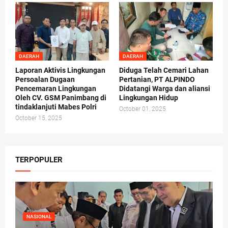
DAERAH
DAERAH
Laporan Aktivis Lingkungan
Diduga Telah Cemari Lahan
Persoalan Dugaan
Pertanian, PT ALPINDO
Pencemaran Lingkungan
Didatangi Warga dan aliansi
Oleh CV. GSM Panimbang di
Lingkungan Hidup
tindaklanjuti Mabes Polri
October 01, 2025
October 15, 2025
TERPOPULER
NASIONAL