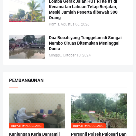
Lomba Gerak Jalan HUT RI Ke 81 di
Kecamatan Labuan Tetap Berjalan,
Meski Jumlah Peserta dibawah 300
Orang
Kamis, Agustus 06, 2026
Dua Bocah yang Tenggelam di Sungai
Nambo Ciruas Ditemukan Meninggal
Dunia
Minggu, Oktober 13, 2024
PEMBANGUNAN
BUPATI PANDEGLANG
BUPATI PANDEGLANG
Kunjungan Kerja Danramil
Personil Polsek Pulosari Dan