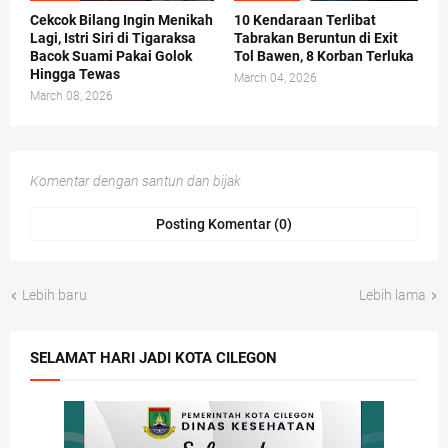
Cekcok Bilang Ingin Menikah
10 Kendaraan Terlibat
Lagi, Istri Siri di Tigaraksa
Tabrakan Beruntun di Exit
Bacok Suami Pakai Golok
Tol Bawen, 8 Korban Terluka
Hingga Tewas
March 04, 2026
March 08, 2026
Komentar dengan santun dan bijak
Posting Komentar (0)
Lebih baru
Lebih lama
SELAMAT HARI JADI KOTA CILEGON