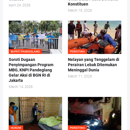
Konstituen
April 24, 2026
March 16, 2026
BUPATI PANDEGLANG
PERISTIWA
Soroti Dugaan
Nelayan yang Tenggelam di
Penyimpangan Program
Perairan Lebak Ditemukan
MBG, KNPI Pandeglang
Meninggal Dunia
Gelar Aksi di BGN RI di
March 11, 2026
Jakarta
March 14, 2026
HUKUM
PERISTIWA