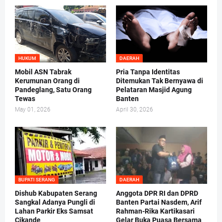
HUKUM
DAERAH
Mobil ASN Tabrak
Pria Tanpa Identitas
Kerumunan Orang di
Ditemukan Tak Bernyawa di
Pandeglang, Satu Orang
Pelataran Masjid Agung
Tewas
Banten
May 01, 2026
April 30, 2026
BUPATI SERANG
DAERAH
Dishub Kabupaten Serang
Anggota DPR RI dan DPRD
Sangkal Adanya Pungli di
Banten Partai Nasdem, Arif
Lahan Parkir Eks Samsat
Rahman-Rika Kartikasari
Cikande
Gelar Buka Puasa Bersama