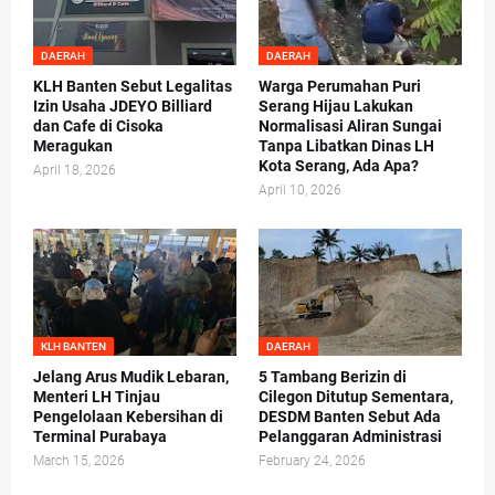
DAERAH
DAERAH
KLH Banten Sebut Legalitas
Warga Perumahan Puri
Izin Usaha JDEYO Billiard
Serang Hijau Lakukan
dan Cafe di Cisoka
Normalisasi Aliran Sungai
Meragukan
Tanpa Libatkan Dinas LH
Kota Serang, Ada Apa?
April 18, 2026
April 10, 2026
KLH BANTEN
DAERAH
Jelang Arus Mudik Lebaran,
5 Tambang Berizin di
Menteri LH Tinjau
Cilegon Ditutup Sementara,
Pengelolaan Kebersihan di
DESDM Banten Sebut Ada
Terminal Purabaya
Pelanggaran Administrasi
March 15, 2026
February 24, 2026