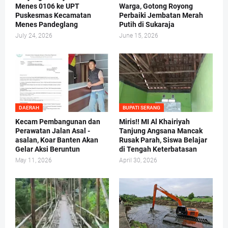
Menes 0106 ke UPT
Warga, Gotong Royong
Puskesmas Kecamatan
Perbaiki Jembatan Merah
Menes Pandeglang
Putih di Sukaraja
July 24, 2026
June 15, 2026
DAERAH
BUPATI SERANG
Kecam Pembangunan dan
Miris!! MI Al Khairiyah
Perawatan Jalan Asal -
Tanjung Angsana Mancak
asalan, Koar Banten Akan
Rusak Parah, Siswa Belajar
Gelar Aksi Beruntun
di Tengah Keterbatasan
May 11, 2026
April 30, 2026