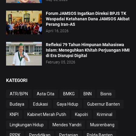
Forum JAMSOS Ingatkan Direksi BPJS TK
Waspadai Ketahanan Dana JAMSOS Akibat
Perang Iran-AS
April 16, 2026
Refleksi 79 Tahun Himpunan Mahasiswa
Islam: Meneguhkan Khitah Perjuangan HMI
di Era Disrupsi Digital
February 05, 2026
KATEGORI
ATR/BPN
Asta Cita
BMKG
BNN
Bisnis
Budaya
Edukasi
Gaya Hidup
Gubernur Banten
KNPI
Kabinet Merah Putih
Kapolri
Kriminal
Lingkungan Hidup
Mendes Yandri
Musrenbang
PPPK
Pendidikan
Pertanian
Polda Banten