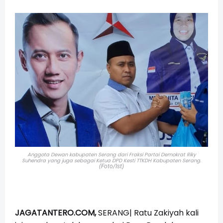
Anggota Dewan kabupaten Serang dari Fraksi Partai Demokrat Riky
Suhendra yang juga sebagai
Ketua DPD Kesti TTKDH Kabupaten Serang
.
(Foto/Ist)
JAGATANTERO.COM,
SERANG| Ratu Zakiyah kali