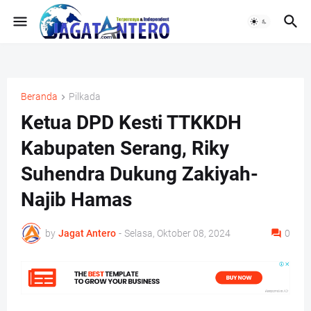
Beranda
Pilkada
Ketua DPD Kesti TTKKDH
Kabupaten Serang, Riky
Suhendra Dukung Zakiyah-
Najib Hamas
by
Jagat Antero
-
Selasa, Oktober 08, 2024
0