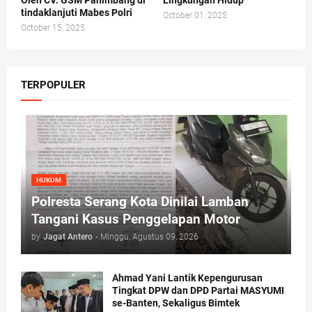
Oleh CV. GSM Panimbang di
Lingkungan Hidup
tindaklanjuti Mabes Polri
October 01, 2025
October 15, 2025
TERPOPULER
HUKUM
Polresta Serang Kota Dinilai Lamban
Tangani Kasus Penggelapan Motor
by
Jagat Antero
-
Minggu, Agustus 09, 2026
Ahmad Yani Lantik Kepengurusan
Tingkat DPW dan DPD Partai MASYUMI
se-Banten, Sekaligus Bimtek