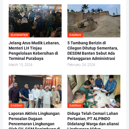
KLH BANTEN
DAERAH
Jelang Arus Mudik Lebaran,
5 Tambang Berizin di
Menteri LH Tinjau
Cilegon Ditutup Sementara,
Pengelolaan Kebersihan di
DESDM Banten Sebut Ada
Terminal Purabaya
Pelanggaran Administrasi
March 15, 2026
February 24, 2026
DAERAH
DAERAH
Laporan Aktivis Lingkungan
Diduga Telah Cemari Lahan
Persoalan Dugaan
Pertanian, PT ALPINDO
Pencemaran Lingkungan
Didatangi Warga dan aliansi