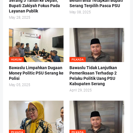
Serang 5 Tahun ke Depan,
Belum Bisa Tetapkan Bupati
Bupati Zakiyah Fokus Pada
Serang Terpilih Pasca PSU
Layanan Publik
May 08, 2025
May 28, 2025
HUKUM
PILKADA
Bawaslu Limpahkan Dugaan
Bawaslu Tidak Lanjutkan
Money Politic PSU Serang ke
Pemeriksaan Terhadap 2
Polisi
Pelaku Politik Uang PSU
Kabupaten Serang
May 05, 2025
April 29, 2025
PILKADA
PILKADA