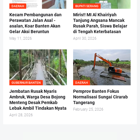
DAERAH
BUPATI SERANG
Kecam Pembangunan dan
Miris!! MI Al Khairiyah
Perawatan Jalan Asal -
Tanjung Angsana Mancak
asalan, Koar Banten Akan
Rusak Parah, Siswa Belajar
Gelar Aksi Beruntun
di Tengah Keterbatasan
May 11, 2026
April 30, 2026
GUBERNUR BANTEN
DAERAH
Jembatan Rusak Nyaris
Pemprov Banten Fokus
Ambruk, Warga Desa Bojong
Normalisasi Sungai Cirarab
Menteng Desak Pemkab
Tangerang
Lebak Ambil Tindakan Nyata
February 25, 2026
April 28, 2026