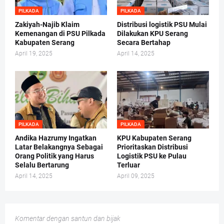
PILKADA
PILKADA
Zakiyah-Najib Klaim
Distribusi logistik PSU Mulai
Kemenangan di PSU Pilkada
Dilakukan KPU Serang
Kabupaten Serang
Secara Bertahap
April 19, 2025
April 14, 2025
PILKADA
PILKADA
Andika Hazrumy Ingatkan
KPU Kabupaten Serang
Latar Belakangnya Sebagai
Prioritaskan Distribusi
Orang Politik yang Harus
Logistik PSU ke Pulau
Selalu Bertarung
Terluar
April 14, 2025
April 09, 2025
Komentar dengan santun dan bijak