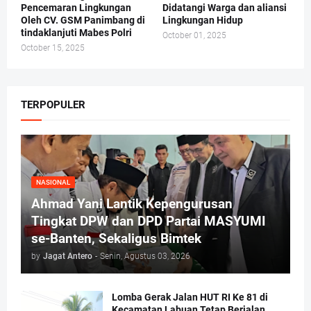
Pencemaran Lingkungan
Didatangi Warga dan aliansi
Oleh CV. GSM Panimbang di
Lingkungan Hidup
tindaklanjuti Mabes Polri
October 01, 2025
October 15, 2025
TERPOPULER
NASIONAL
Ahmad Yani Lantik Kepengurusan
Tingkat DPW dan DPD Partai MASYUMI
se-Banten, Sekaligus Bimtek
by
Jagat Antero
-
Senin, Agustus 03, 2026
Lomba Gerak Jalan HUT RI Ke 81 di
Kecamatan Labuan Tetap Berjalan,