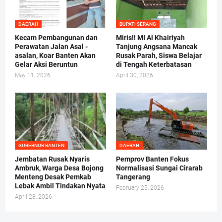
DAERAH
BUPATI SERANG
Kecam Pembangunan dan
Miris!! MI Al Khairiyah
Perawatan Jalan Asal -
Tanjung Angsana Mancak
asalan, Koar Banten Akan
Rusak Parah, Siswa Belajar
Gelar Aksi Beruntun
di Tengah Keterbatasan
May 11, 2026
April 30, 2026
GUBERNUR BANTEN
DAERAH
Jembatan Rusak Nyaris
Pemprov Banten Fokus
Ambruk, Warga Desa Bojong
Normalisasi Sungai Cirarab
Menteng Desak Pemkab
Tangerang
Lebak Ambil Tindakan Nyata
February 25, 2026
April 28, 2026