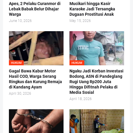
Apes, 2 Pelaku Curanmor di
Mucikari hingga Kasir
Lebak Babak Belur Dihajar
Karaoke Jadi Tersangka
Warga
Dugaan Prostitusi Anak
June 10, 2026
May 15, 2026
HUKUM
HUKUM
Gagal Bawa Kabur Motor
Ngaku Jadi Korban Investasi
Hasil COD, Warga Serang
Bodong, ASN di Pandeglang
Ringkus dan Kurung Remaja
Rugi Uang Rp200 Juta
di Kandang Ayam
Hingga Difitnah Pelaku di
Media Sosial
April 30, 2026
April 18, 2026