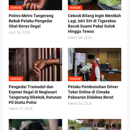
HUKUM
HUKUM
Polres Metro Tangerang
Cekcok Bilang Ingin Menikah
Bekuk Pelaku Pengedar
Lagi, Istri Siri di Tigaraksa
Obat Keras ilegal
Bacok Suami Pakai Golok
Hingga Tewas
April 06, 2026
March 08, 2026
HUKUM
HUKUM
Pengedar Tramadol dan
Pelaku Pembunuhan Driver
Exymer Ilegal di Neglasari
Taksi Online di Cimake
Tangerang Dibekuk, Ratusan
Pabuaran Didakwa Berat
Pil Disita Polisi
March 04, 2026
March 07, 2026