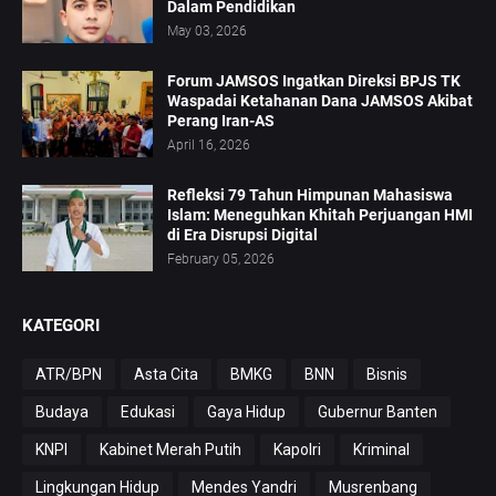
Dalam Pendidikan
May 03, 2026
Forum JAMSOS Ingatkan Direksi BPJS TK
Waspadai Ketahanan Dana JAMSOS Akibat
Perang Iran-AS
April 16, 2026
Refleksi 79 Tahun Himpunan Mahasiswa
Islam: Meneguhkan Khitah Perjuangan HMI
di Era Disrupsi Digital
February 05, 2026
KATEGORI
ATR/BPN
Asta Cita
BMKG
BNN
Bisnis
Budaya
Edukasi
Gaya Hidup
Gubernur Banten
KNPI
Kabinet Merah Putih
Kapolri
Kriminal
Lingkungan Hidup
Mendes Yandri
Musrenbang