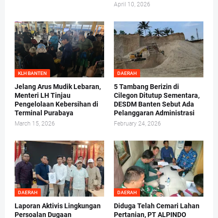
April 10, 2026
KLH BANTEN
DAERAH
Jelang Arus Mudik Lebaran,
5 Tambang Berizin di
Menteri LH Tinjau
Cilegon Ditutup Sementara,
Pengelolaan Kebersihan di
DESDM Banten Sebut Ada
Terminal Purabaya
Pelanggaran Administrasi
March 15, 2026
February 24, 2026
DAERAH
DAERAH
Laporan Aktivis Lingkungan
Diduga Telah Cemari Lahan
Persoalan Dugaan
Pertanian, PT ALPINDO