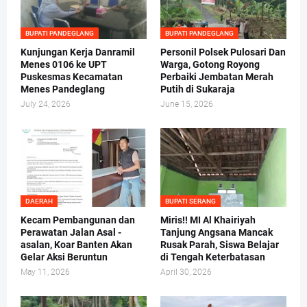
BUPATI PANDEGLANG
BUPATI PANDEGLANG
Kunjungan Kerja Danramil
Personil Polsek Pulosari Dan
Menes 0106 ke UPT
Warga, Gotong Royong
Puskesmas Kecamatan
Perbaiki Jembatan Merah
Menes Pandeglang
Putih di Sukaraja
July 24, 2026
June 15, 2026
DAERAH
BUPATI SERANG
Kecam Pembangunan dan
Miris!! MI Al Khairiyah
Perawatan Jalan Asal -
Tanjung Angsana Mancak
asalan, Koar Banten Akan
Rusak Parah, Siswa Belajar
Gelar Aksi Beruntun
di Tengah Keterbatasan
May 11, 2026
April 30, 2026