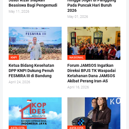
Jusuf Rizal Siapkan
Hingga Joget di Panggung
Beasiswa Bagi Pengemudi
Pada Puncak Hari Buruh
2026
May 11, 2026
May 01, 2026
KNPI
NASIONAL
Ketua Bidang Kesehatan
Forum JAMSOS Ingatkan
DPP KNPI Dukung Penuh
Direksi BPJS TK Waspadai
FESMIRA III di Bandung
Ketahanan Dana JAMSOS
Akibat Perang Iran-AS
April 24, 2026
April 16, 2026
ASTA CITA
ASTA CITA