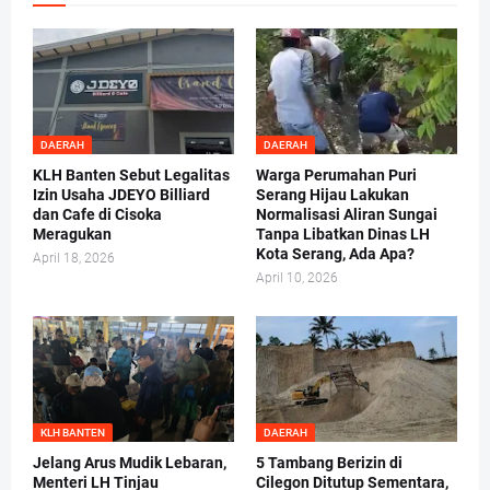
DAERAH
DAERAH
KLH Banten Sebut Legalitas
Warga Perumahan Puri
Izin Usaha JDEYO Billiard
Serang Hijau Lakukan
dan Cafe di Cisoka
Normalisasi Aliran Sungai
Meragukan
Tanpa Libatkan Dinas LH
Kota Serang, Ada Apa?
April 18, 2026
April 10, 2026
KLH BANTEN
DAERAH
Jelang Arus Mudik Lebaran,
5 Tambang Berizin di
Menteri LH Tinjau
Cilegon Ditutup Sementara,