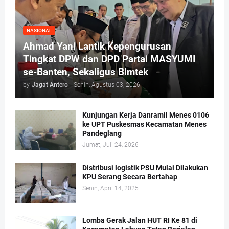
NASIONAL
Ahmad Yani Lantik Kepengurusan
Tingkat DPW dan DPD Partai MASYUMI
se-Banten, Sekaligus Bimtek
by
Jagat Antero
-
Senin, Agustus 03, 2026
Kunjungan Kerja Danramil Menes 0106
ke UPT Puskesmas Kecamatan Menes
Pandeglang
Jumat, Juli 24, 2026
Distribusi logistik PSU Mulai Dilakukan
KPU Serang Secara Bertahap
Senin, April 14, 2025
Lomba Gerak Jalan HUT RI Ke 81 di