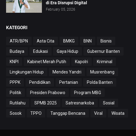
di Era Disrupsi Digital
February 05, 2026
KATEGORI
ATR/BPN
Asta Cita
BMKG
BNN
Bisnis
Budaya
Edukasi
Gaya Hidup
Gubernur Banten
KNPI
Kabinet Merah Putih
Kapolri
Kriminal
Lingkungan Hidup
Mendes Yandri
Musrenbang
PPPK
Pendidikan
Pertanian
Polda Banten
Politik
Presiden Prabowo
Program MBG
Rutilahu
SPMB 2025
Satresnarkoba
Sosial
Sosok
TPPO
Tanggap Bencana
Viral
Wisata