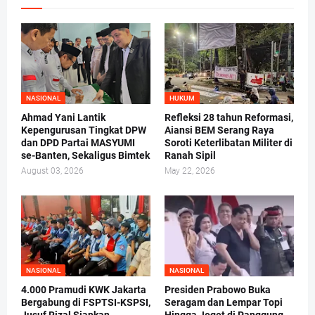
NASIONAL
HUKUM
Ahmad Yani Lantik
Refleksi 28 tahun Reformasi,
Kepengurusan Tingkat DPW
Aiansi BEM Serang Raya
dan DPD Partai MASYUMI
Soroti Keterlibatan Militer di
se-Banten, Sekaligus Bimtek
Ranah Sipil
August 03, 2026
May 22, 2026
NASIONAL
NASIONAL
4.000 Pramudi KWK Jakarta
Presiden Prabowo Buka
Bergabung di FSPTSI-KSPSI,
Seragam dan Lempar Topi