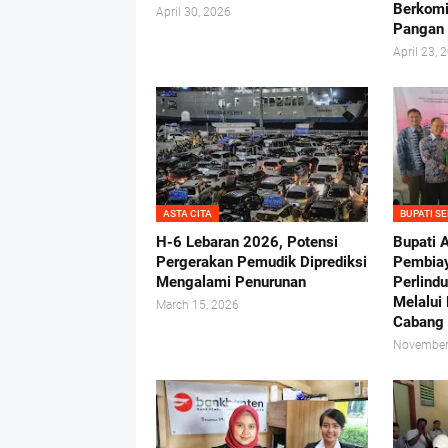
Berkomi
April 30, 2026
Pangan 
April 23, 
ASTA CITA
BUPATI S
H-6 Lebaran 2026, Potensi
Bupati A
Pergerakan Pemudik Diprediksi
Pembiay
Mengalami Penurunan
Perlind
Melalui
March 15, 2026
Cabang
November