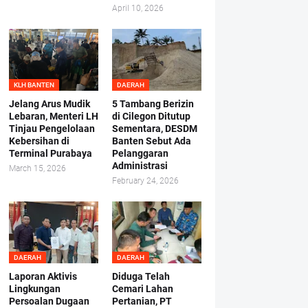
April 10, 2026
KLH BANTEN
DAERAH
Jelang Arus Mudik
5 Tambang Berizin
Lebaran, Menteri LH
di Cilegon Ditutup
Tinjau Pengelolaan
Sementara, DESDM
Kebersihan di
Banten Sebut Ada
Terminal Purabaya
Pelanggaran
Administrasi
March 15, 2026
February 24, 2026
DAERAH
DAERAH
Laporan Aktivis
Diduga Telah
Lingkungan
Cemari Lahan
Persoalan Dugaan
Pertanian, PT