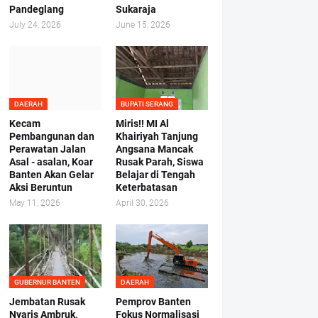
Pandeglang
Sukaraja
July 24, 2026
June 15, 2026
DAERAH
BUPATI SERANG
Kecam
Miris!! MI Al
Pembangunan dan
Khairiyah Tanjung
Perawatan Jalan
Angsana Mancak
Asal - asalan, Koar
Rusak Parah, Siswa
Banten Akan Gelar
Belajar di Tengah
Aksi Beruntun
Keterbatasan
May 11, 2026
April 30, 2026
GUBERNUR BANTEN
DAERAH
Jembatan Rusak
Pemprov Banten
Nyaris Ambruk,
Fokus Normalisasi