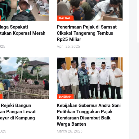
DAERAH
laga Sepakati
Penerimaan Pajak di Samsat
ukan Koperasi Merah
Cikokol Tangerang Tembus
Rp25 Miliar
025
April 25, 2025
A
DAERAH
 Rejeki Bangun
Kebijakan Gubernur Andra Soni
an Pangan Lewat
Putihkan Tunggakan Pajak
ayur di Kampung
Kendaraan Disambut Baik
g
Warga Banten
2025
March 28, 2025