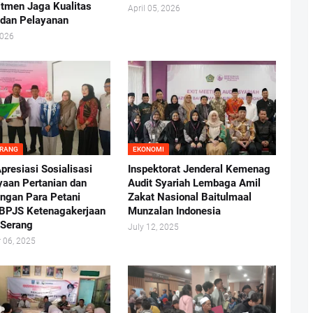
tmen Jaga Kualitas
April 05, 2026
dan Pelayanan
2026
ERANG
EKONOMI
presiasi Sosialisasi
Inspektorat Jenderal Kemenag
aan Pertanian dan
Audit Syariah Lembaga Amil
ungan Para Petani
Zakat Nasional Baitulmaal
 BPJS Ketenagakerjaan
Munzalan Indonesia
 Serang
July 12, 2025
 06, 2025