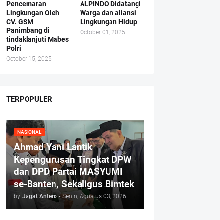
Pencemaran
ALPINDO Didatangi
Lingkungan Oleh
Warga dan aliansi
CV. GSM
Lingkungan Hidup
Panimbang di
October 01, 2025
tindaklanjuti Mabes
Polri
October 15, 2025
TERPOPULER
NASIONAL
Ahmad Yani Lantik
Kepengurusan Tingkat DPW
dan DPD Partai MASYUMI
se-Banten, Sekaligus Bimtek
by
Jagat Antero
-
Senin, Agustus 03, 2026