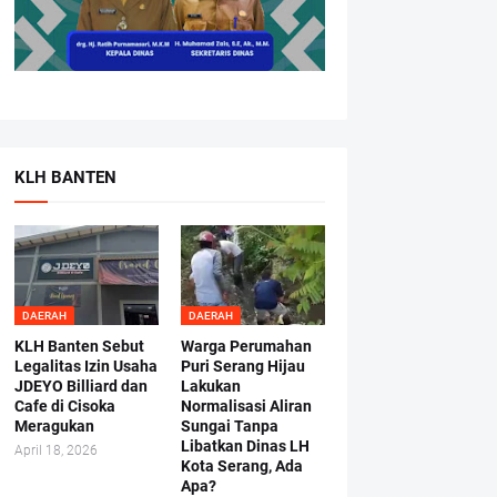
KLH BANTEN
DAERAH
DAERAH
KLH Banten Sebut
Warga Perumahan
Legalitas Izin Usaha
Puri Serang Hijau
JDEYO Billiard dan
Lakukan
Cafe di Cisoka
Normalisasi Aliran
Meragukan
Sungai Tanpa
Libatkan Dinas LH
April 18, 2026
Kota Serang, Ada
Apa?