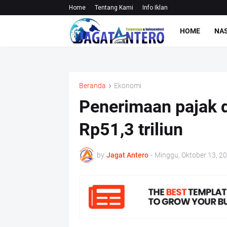
Home
Tentang Kami
Info Iklan
HOME
NA
Beranda
Ekonomi
Penerimaan pajak d
Rp51,3 triliun
by
Jagat Antero
-
Minggu, Oktober 13, 2