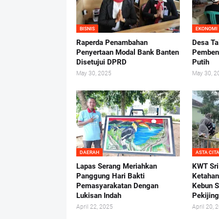
BISNIS
EKONOMI
Raperda Penambahan
Desa Ta
Penyertaan Modal Bank Banten
Pembent
Disetujui DPRD
Putih
May 30, 2025
May 30, 2
DAERAH
ASTA CIT
Lapas Serang Meriahkan
KWT Sri
Panggung Hari Bakti
Ketahan
Pemasyarakatan Dengan
Kebun S
Lukisan Indah
Pekijin
April 22, 2025
April 20, 