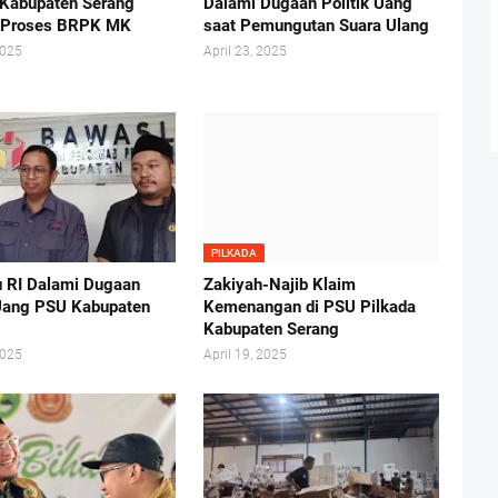
 Kabupaten Serang
Dalami Dugaan Politik Uang
 Proses BRPK MK
saat Pemungutan Suara Ulang
2025
April 23, 2025
PILKADA
 RI Dalami Dugaan
Zakiyah-Najib Klaim
 Uang PSU Kabupaten
Kemenangan di PSU Pilkada
Kabupaten Serang
2025
April 19, 2025