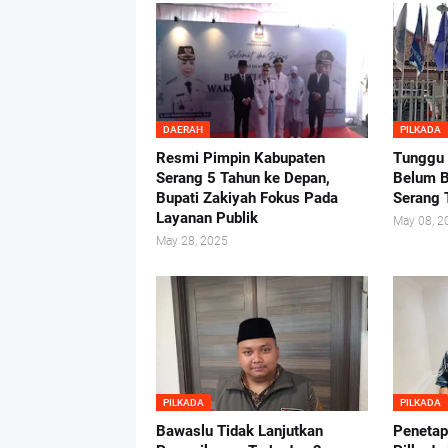
DAERAH
PILKADA
Resmi Pimpin Kabupaten
Tunggu
Serang 5 Tahun ke Depan,
Belum B
Bupati Zakiyah Fokus Pada
Serang 
Layanan Publik
May 08, 2
May 28, 2025
PILKADA
PILKADA
Bawaslu Tidak Lanjutkan
Penetap