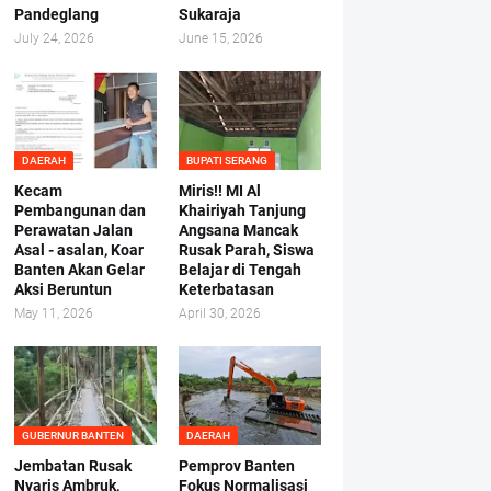
Pandeglang
Sukaraja
July 24, 2026
June 15, 2026
DAERAH
BUPATI SERANG
Kecam
Miris!! MI Al
Pembangunan dan
Khairiyah Tanjung
Perawatan Jalan
Angsana Mancak
Asal - asalan, Koar
Rusak Parah, Siswa
Banten Akan Gelar
Belajar di Tengah
Aksi Beruntun
Keterbatasan
May 11, 2026
April 30, 2026
GUBERNUR BANTEN
DAERAH
Jembatan Rusak
Pemprov Banten
Nyaris Ambruk,
Fokus Normalisasi