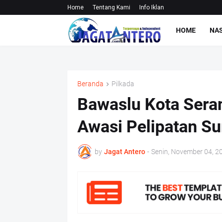
Home
Tentang Kami
Info Iklan
HOME
NA
Beranda
Pilkada
Bawaslu Kota Sera
Awasi Pelipatan Su
by
Jagat Antero
-
Senin, November 04, 2