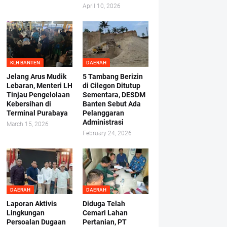
April 10, 2026
KLH BANTEN
DAERAH
Jelang Arus Mudik
5 Tambang Berizin
Lebaran, Menteri LH
di Cilegon Ditutup
Tinjau Pengelolaan
Sementara, DESDM
Kebersihan di
Banten Sebut Ada
Terminal Purabaya
Pelanggaran
Administrasi
March 15, 2026
February 24, 2026
DAERAH
DAERAH
Laporan Aktivis
Diduga Telah
Lingkungan
Cemari Lahan
Persoalan Dugaan
Pertanian, PT