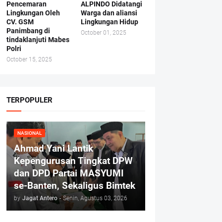
Pencemaran
ALPINDO Didatangi
Lingkungan Oleh
Warga dan aliansi
CV. GSM
Lingkungan Hidup
Panimbang di
October 01, 2025
tindaklanjuti Mabes
Polri
October 15, 2025
TERPOPULER
NASIONAL
Ahmad Yani Lantik
Kepengurusan Tingkat DPW
dan DPD Partai MASYUMI
se-Banten, Sekaligus Bimtek
by
Jagat Antero
-
Senin, Agustus 03, 2026