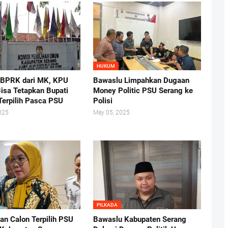
HUKUM
 BPRK dari MK, KPU
Bawaslu Limpahkan Dugaan
isa Tetapkan Bupati
Money Politic PSU Serang ke
Terpilih Pasca PSU
Polisi
025
May 05, 2025
PILKADA
an Calon Terpilih PSU
Bawaslu Kabupaten Serang