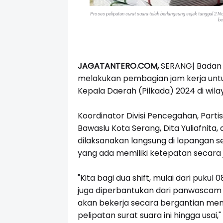
Proses pelipatan surat suara telah berlangsung sejak tanggal 2 
be
JAGATANTERO.COM,
SERANG| Badan 
melakukan pembagian jam kerja untu
Kepala Daerah (Pilkada) 2024 di wil
Koordinator Divisi Pencegahan, Part
Bawaslu Kota Serang, Dita Yuliafnita
dilaksanakan langsung di lapangan 
yang ada memiliki ketepatan secara j
"Kita bagi dua shift, mulai dari pukul
0
juga diperbantukan dari panwascam 
akan bekerja secara bergantian me
pelipatan surat suara ini hingga usai,"