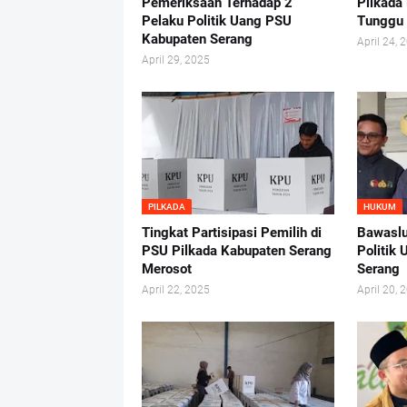
Pemeriksaan Terhadap 2
Pilkada
Pelaku Politik Uang PSU
Tunggu
Kabupaten Serang
April 24, 
April 29, 2025
PILKADA
HUKUM
Tingkat Partisipasi Pemilih di
Bawaslu
PSU Pilkada Kabupaten Serang
Politik
Merosot
Serang
April 22, 2025
April 20, 