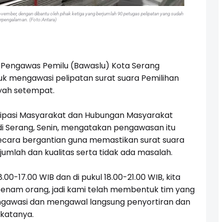
November, dengan dibantu oleh pihak ketiga yang berjumlah 90 petugas pelipatan yang sudah
rpengalaman. (Foto:Antara)
Pengawas Pemilu (Bawaslu) Kota Serang
k mengawasi pelipatan surat suara Pemilihan
ayah setempat.
isipasi Masyarakat dan Hubungan Masyarakat
, di Serang, Senin, mengatakan pengawasan itu
secara bergantian guna memastikan surat suara
umlah dan kualitas serta tidak ada masalah.
8.00-17.00
WIB dan di pukul
18.00-21.00
WIB, kita
enam orang, jadi kami telah membentuk tim yang
ngawasi dan mengawal langsung penyortiran dan
 katanya.