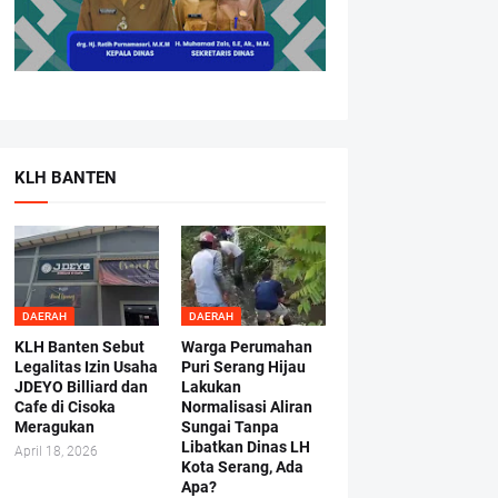
KLH BANTEN
DAERAH
DAERAH
KLH Banten Sebut
Warga Perumahan
Legalitas Izin Usaha
Puri Serang Hijau
JDEYO Billiard dan
Lakukan
Cafe di Cisoka
Normalisasi Aliran
Meragukan
Sungai Tanpa
Libatkan Dinas LH
April 18, 2026
Kota Serang, Ada
Apa?