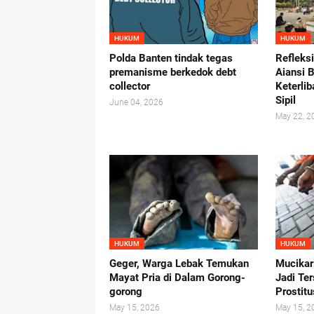
HUKUM
HUKUM
Polda Banten tindak tegas
Refleks
premanisme berkedok debt
Aiansi 
collector
Keterlib
Sipil
June 04, 2026
May 22, 2
HUKUM
HUKUM
Geger, Warga Lebak Temukan
Mucikar
Mayat Pria di Dalam Gorong-
Jadi Te
gorong
Prostit
May 15, 2026
May 15, 2