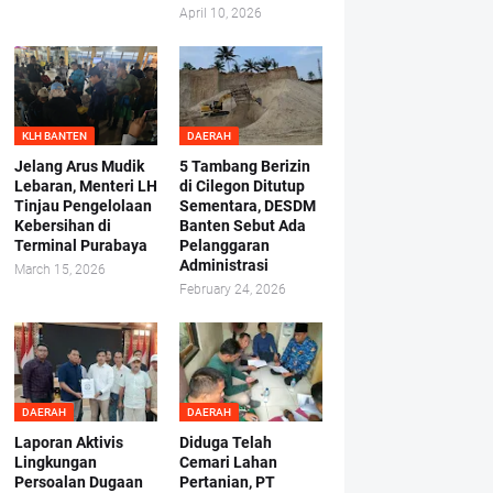
April 10, 2026
KLH BANTEN
DAERAH
Jelang Arus Mudik
5 Tambang Berizin
Lebaran, Menteri LH
di Cilegon Ditutup
Tinjau Pengelolaan
Sementara, DESDM
Kebersihan di
Banten Sebut Ada
Terminal Purabaya
Pelanggaran
Administrasi
March 15, 2026
February 24, 2026
DAERAH
DAERAH
Laporan Aktivis
Diduga Telah
Lingkungan
Cemari Lahan
Persoalan Dugaan
Pertanian, PT