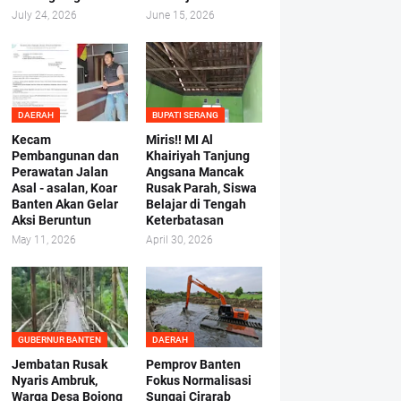
July 24, 2026
June 15, 2026
DAERAH
BUPATI SERANG
Kecam
Miris!! MI Al
Pembangunan dan
Khairiyah Tanjung
Perawatan Jalan
Angsana Mancak
Asal - asalan, Koar
Rusak Parah, Siswa
Banten Akan Gelar
Belajar di Tengah
Aksi Beruntun
Keterbatasan
May 11, 2026
April 30, 2026
GUBERNUR BANTEN
DAERAH
Jembatan Rusak
Pemprov Banten
Nyaris Ambruk,
Fokus Normalisasi
Warga Desa Bojong
Sungai Cirarab