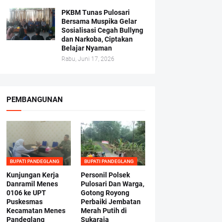
PKBM Tunas Pulosari
Bersama Muspika Gelar
Sosialisasi Cegah Bullyng
dan Narkoba, Ciptakan
Belajar Nyaman
Rabu, Juni 17, 2026
PEMBANGUNAN
BUPATI PANDEGLANG
BUPATI PANDEGLANG
Kunjungan Kerja
Personil Polsek
Danramil Menes
Pulosari Dan Warga,
0106 ke UPT
Gotong Royong
Puskesmas
Perbaiki Jembatan
Kecamatan Menes
Merah Putih di
Pandeglang
Sukaraja