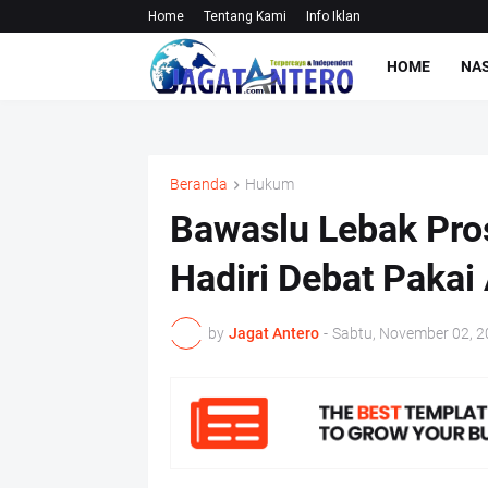
Home
Tentang Kami
Info Iklan
HOME
NA
Beranda
Hukum
Bawaslu Lebak Pr
Hadiri Debat Pakai 
by
Jagat Antero
-
Sabtu, November 02, 2