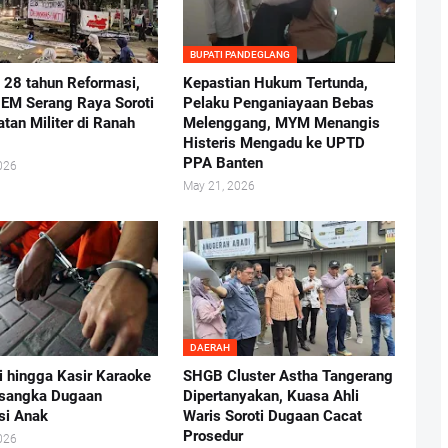
BUPATI PANDEGLANG
i 28 tahun Reformasi,
Kepastian Hukum Tertunda,
BEM Serang Raya Soroti
Pelaku Penganiayaan Bebas
atan Militer di Ranah
Melenggang, MYM Menangis
Histeris Mengadu ke UPTD
PPA Banten
026
May 21, 2026
DAERAH
i hingga Kasir Karaoke
SHGB Cluster Astha Tangerang
rsangka Dugaan
Dipertanyakan, Kuasa Ahli
usi Anak
Waris Soroti Dugaan Cacat
Prosedur
026