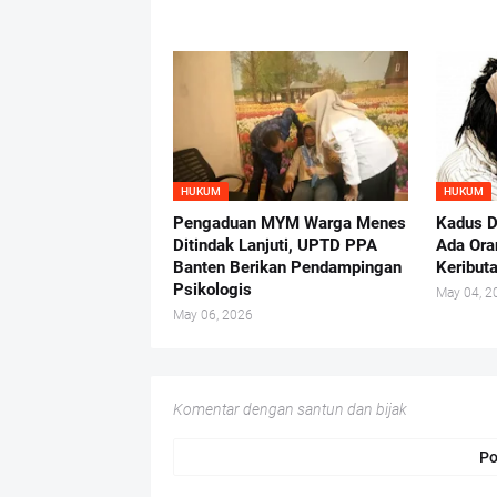
HUKUM
HUKUM
Pengaduan MYM Warga Menes
Kadus D
Ditindak Lanjuti, UPTD PPA
Ada Ora
Banten Berikan Pendampingan
Keribut
Psikologis
May 04, 2
May 06, 2026
Komentar dengan santun dan bijak
Po