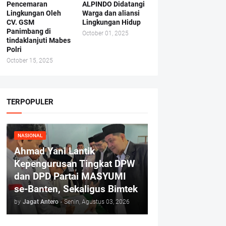
Pencemaran
ALPINDO Didatangi
Lingkungan Oleh
Warga dan aliansi
CV. GSM
Lingkungan Hidup
Panimbang di
October 01, 2025
tindaklanjuti Mabes
Polri
October 15, 2025
TERPOPULER
NASIONAL
Ahmad Yani Lantik
Kepengurusan Tingkat DPW
dan DPD Partai MASYUMI
se-Banten, Sekaligus Bimtek
by
Jagat Antero
-
Senin, Agustus 03, 2026