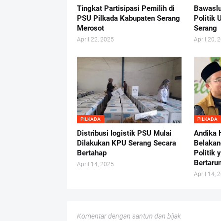
Tingkat Partisipasi Pemilih di
Bawaslu
PSU Pilkada Kabupaten Serang
Politik
Merosot
Serang
April 22, 2025
April 20, 
PILKADA
PILKADA
Distribusi logistik PSU Mulai
Andika 
Dilakukan KPU Serang Secara
Belakan
Bertahap
Politik 
Bertaru
April 14, 2025
April 14, 
Komentar dengan santun dan bijak