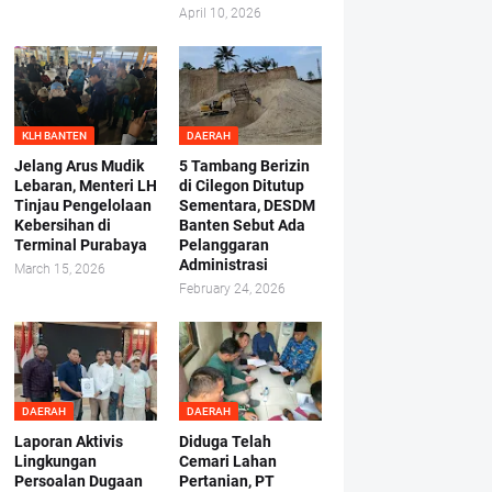
April 10, 2026
KLH BANTEN
DAERAH
Jelang Arus Mudik
5 Tambang Berizin
Lebaran, Menteri LH
di Cilegon Ditutup
Tinjau Pengelolaan
Sementara, DESDM
Kebersihan di
Banten Sebut Ada
Terminal Purabaya
Pelanggaran
Administrasi
March 15, 2026
February 24, 2026
DAERAH
DAERAH
Laporan Aktivis
Diduga Telah
Lingkungan
Cemari Lahan
Persoalan Dugaan
Pertanian, PT