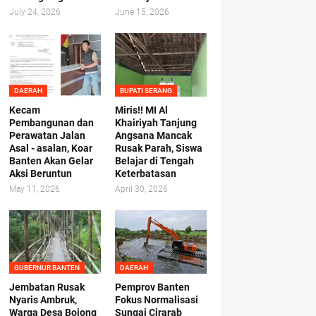
July 24, 2026
June 15, 2026
DAERAH
BUPATI SERANG
Kecam
Miris!! MI Al
Pembangunan dan
Khairiyah Tanjung
Perawatan Jalan
Angsana Mancak
Asal - asalan, Koar
Rusak Parah, Siswa
Banten Akan Gelar
Belajar di Tengah
Aksi Beruntun
Keterbatasan
May 11, 2026
April 30, 2026
GUBERNUR BANTEN
DAERAH
Jembatan Rusak
Pemprov Banten
Nyaris Ambruk,
Fokus Normalisasi
Warga Desa Bojong
Sungai Cirarab