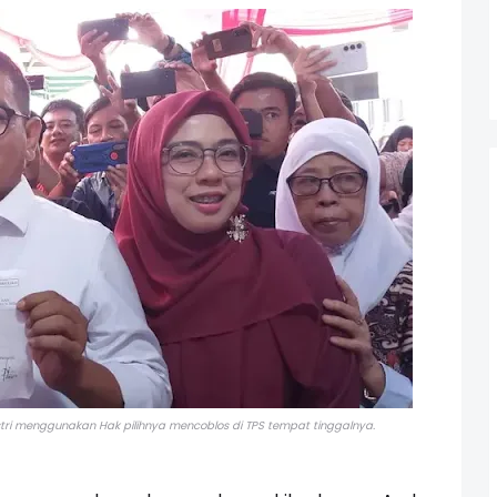
tri menggunakan Hak pilihnya mencoblos di TPS tempat tinggalnya.