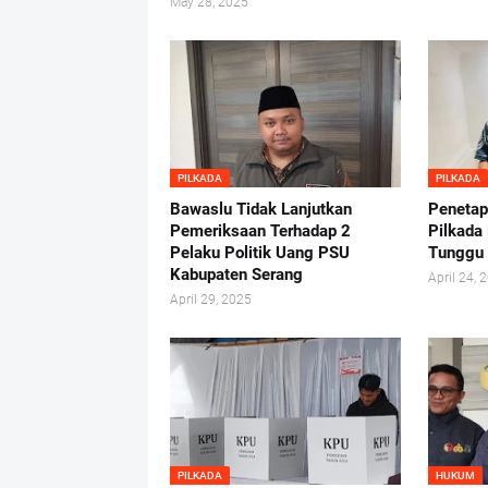
May 28, 2025
PILKADA
PILKADA
Bawaslu Tidak Lanjutkan
Penetap
Pemeriksaan Terhadap 2
Pilkada
Pelaku Politik Uang PSU
Tunggu
Kabupaten Serang
April 24, 
April 29, 2025
PILKADA
HUKUM