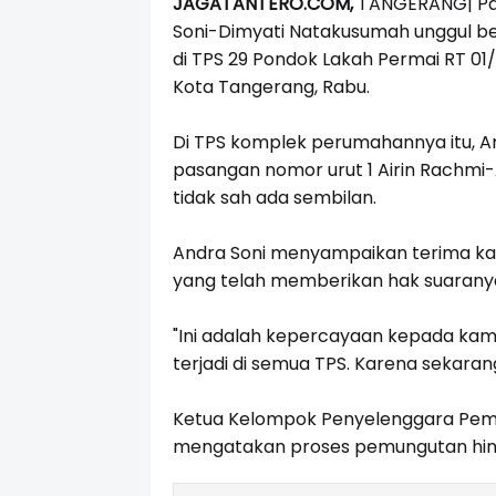
JAGATANTERO.COM,
TANGERANG|
Pa
Soni-Dimyati Natakusumah unggul be
di TPS 29 Pondok Lakah Permai RT 01/
Kota Tangerang, Rabu.
Di TPS komplek perumahannya itu, A
pasangan nomor urut 1 Airin Rachmi
tidak sah ada sembilan.
Andra Soni menyampaikan terima ka
yang telah memberikan hak suarany
"Ini adalah kepercayaan kepada kam
terjadi di semua TPS. Karena sekara
Ketua Kelompok Penyelenggara Pemu
mengatakan proses pemungutan hing