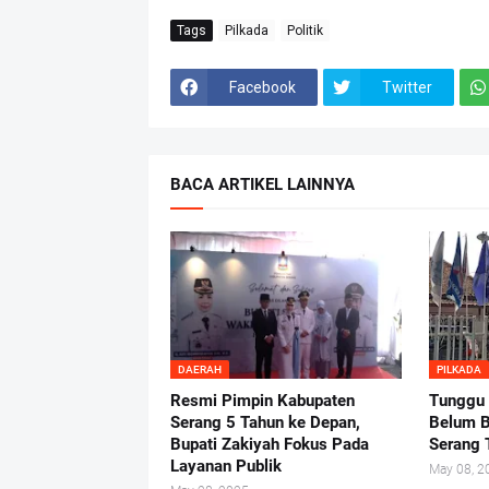
Tags
Pilkada
Politik
Facebook
Twitter
BACA ARTIKEL LAINNYA
DAERAH
PILKADA
Resmi Pimpin Kabupaten
Tunggu
Serang 5 Tahun ke Depan,
Belum B
Bupati Zakiyah Fokus Pada
Serang 
Layanan Publik
May 08, 2