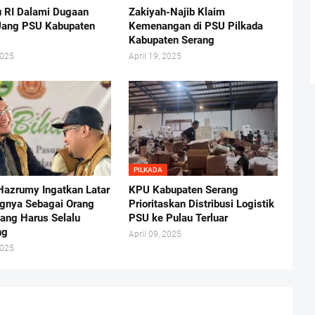
 RI Dalami Dugaan
Zakiyah-Najib Klaim
 Uang PSU Kabupaten
Kemenangan di PSU Pilkada
Kabupaten Serang
2025
April 19, 2025
PILKADA
Hazrumy Ingatkan Latar
KPU Kabupaten Serang
gnya Sebagai Orang
Prioritaskan Distribusi Logistik
yang Harus Selalu
PSU ke Pulau Terluar
ng
April 09, 2025
2025