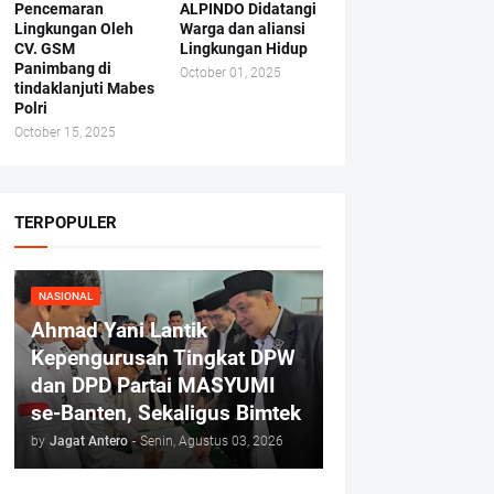
Pencemaran
ALPINDO Didatangi
Lingkungan Oleh
Warga dan aliansi
CV. GSM
Lingkungan Hidup
Panimbang di
October 01, 2025
tindaklanjuti Mabes
Polri
October 15, 2025
TERPOPULER
NASIONAL
Ahmad Yani Lantik
Kepengurusan Tingkat DPW
dan DPD Partai MASYUMI
se-Banten, Sekaligus Bimtek
by
Jagat Antero
-
Senin, Agustus 03, 2026