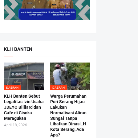
KLH BANTEN
DAERAH
DAERAH
KLH Banten Sebut
Warga Perumahan
Legalitas Izin Usaha
Puri Serang Hijau
JDEYO Billiard dan
Lakukan
Cafe di Cisoka
Normalisasi Aliran
Meragukan
Sungai Tanpa
Libatkan Dinas LH
April 18, 2026
Kota Serang, Ada
Apa?