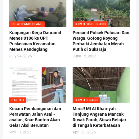
BUPATI PANDEGLANG
BUPATI PANDEGLANG
Kunjungan Kerja Danramil
Personil Polsek Pulosari Dan
Menes 0106 ke UPT
Warga, Gotong Royong
Puskesmas Kecamatan
Perbaiki Jembatan Merah
Menes Pandeglang
Putih di Sukaraja
July 24, 2026
June 15, 2026
DAERAH
BUPATI SERANG
Kecam Pembangunan dan
Miris!! MI Al Khairiyah
Perawatan Jalan Asal -
Tanjung Angsana Mancak
asalan, Koar Banten Akan
Rusak Parah, Siswa Belajar
Gelar Aksi Beruntun
di Tengah Keterbatasan
May 11, 2026
April 30, 2026