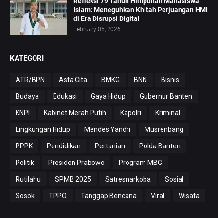
Refleksi 79 Tahun Himpunan Mahasiswa
Islam: Meneguhkan Khitah Perjuangan HMI
di Era Disrupsi Digital
February 05, 2026
KATEGORI
ATR/BPN
Asta Cita
BMKG
BNN
Bisnis
Budaya
Edukasi
Gaya Hidup
Gubernur Banten
KNPI
Kabinet Merah Putih
Kapolri
Kriminal
Lingkungan Hidup
Mendes Yandri
Musrenbang
PPPK
Pendidikan
Pertanian
Polda Banten
Politik
Presiden Prabowo
Program MBG
Rutilahu
SPMB 2025
Satresnarkoba
Sosial
Sosok
TPPO
Tanggap Bencana
Viral
Wisata