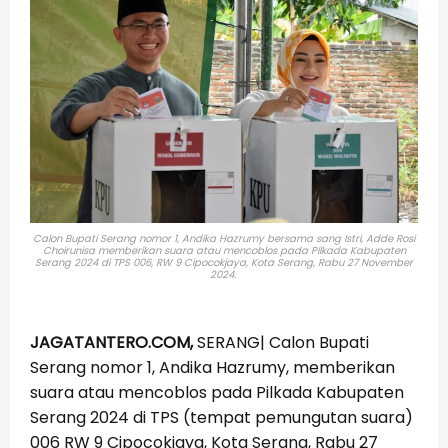
Calon Bupati Serang nomor 1, Andika Hazrumy
bersama sang Istri, Adde Rosi
Choirunisa
memberikan suara atau mencoblos pada Pilkada Kabupaten
Serang 2024 di TPS 006, RW 9 Cipocokjaya, Kota Serang, Rabu 27 November
2024.
JAGATANTERO.COM,
SERANG| Calon Bupati
Serang nomor 1, Andika Hazrumy, memberikan
suara atau mencoblos pada Pilkada Kabupaten
Serang 2024 di TPS (tempat pemungutan suara)
006 RW 9 Cipocokjaya, Kota Serang, Rabu 27