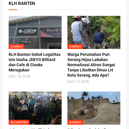
KLH BANTEN
DAERAH
DAERAH
KLH Banten Sebut Legalitas
Warga Perumahan Puri
Izin Usaha JDEYO Billiard
Serang Hijau Lakukan
dan Cafe di Cisoka
Normalisasi Aliran Sungai
Meragukan
Tanpa Libatkan Dinas LH
Kota Serang, Ada Apa?
April 18, 2026
April 10, 2026
KLH BANTEN
DAERAH