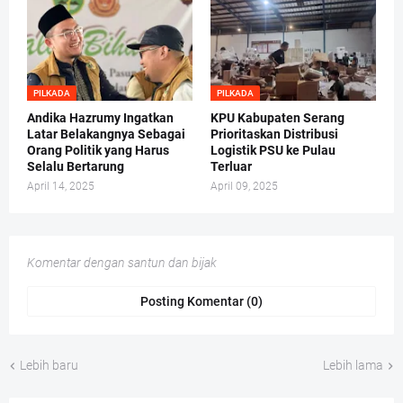
PILKADA
PILKADA
Andika Hazrumy Ingatkan
KPU Kabupaten Serang
Latar Belakangnya Sebagai
Prioritaskan Distribusi
Orang Politik yang Harus
Logistik PSU ke Pulau
Selalu Bertarung
Terluar
April 14, 2025
April 09, 2025
Komentar dengan santun dan bijak
Posting Komentar (0)
Lebih baru
Lebih lama