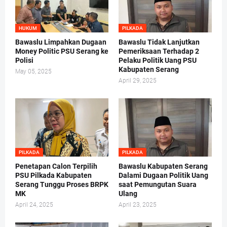
HUKUM
PILKADA
Bawaslu Limpahkan Dugaan
Bawaslu Tidak Lanjutkan
Money Politic PSU Serang ke
Pemeriksaan Terhadap 2
Polisi
Pelaku Politik Uang PSU
Kabupaten Serang
May 05, 2025
April 29, 2025
PILKADA
PILKADA
Penetapan Calon Terpilih
Bawaslu Kabupaten Serang
PSU Pilkada Kabupaten
Dalami Dugaan Politik Uang
Serang Tunggu Proses BRPK
saat Pemungutan Suara
MK
Ulang
April 24, 2025
April 23, 2025