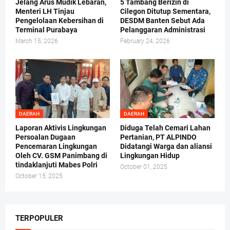
Jelang Arus Mudik Lebaran,
5 Tambang Berizin di
Menteri LH Tinjau
Cilegon Ditutup Sementara,
Pengelolaan Kebersihan di
DESDM Banten Sebut Ada
Terminal Purabaya
Pelanggaran Administrasi
March 15, 2026
February 24, 2026
DAERAH
DAERAH
Laporan Aktivis Lingkungan
Diduga Telah Cemari Lahan
Persoalan Dugaan
Pertanian, PT ALPINDO
Pencemaran Lingkungan
Didatangi Warga dan aliansi
Oleh CV. GSM Panimbang di
Lingkungan Hidup
tindaklanjuti Mabes Polri
October 01, 2025
October 15, 2025
TERPOPULER