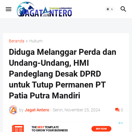
Beranda
Hukum
Diduga Melanggar Perda dan
Undang-Undang, HMI
Pandeglang Desak DPRD
untuk Tutup Permanen PT
Patia Putra Mandiri
by
Jagat Antero
-
Senin, November 25, 2024
0