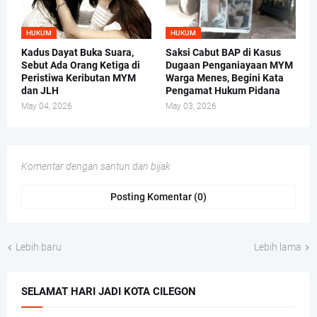
HUKUM
HUKUM
Kadus Dayat Buka Suara,
Saksi Cabut BAP di Kasus
Sebut Ada Orang Ketiga di
Dugaan Penganiayaan MYM
Peristiwa Keributan MYM
Warga Menes, Begini Kata
dan JLH
Pengamat Hukum Pidana
May 04, 2026
May 03, 2026
Komentar dengan santun dan bijak
Posting Komentar (0)
Lebih baru
Lebih lama
SELAMAT HARI JADI KOTA CILEGON