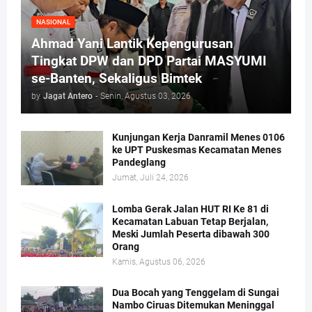
NASIONAL
Ahmad Yani Lantik Kepengurusan
Tingkat DPW dan DPD Partai MASYUMI
se-Banten, Sekaligus Bimtek
by
Jagat Antero
-
Senin, Agustus 03, 2026
Kunjungan Kerja Danramil Menes 0106
ke UPT Puskesmas Kecamatan Menes
Pandeglang
Jumat, Juli 24, 2026
Lomba Gerak Jalan HUT RI Ke 81 di
Kecamatan Labuan Tetap Berjalan,
Meski Jumlah Peserta dibawah 300
Orang
Kamis, Agustus 06, 2026
Dua Bocah yang Tenggelam di Sungai
Nambo Ciruas Ditemukan Meninggal