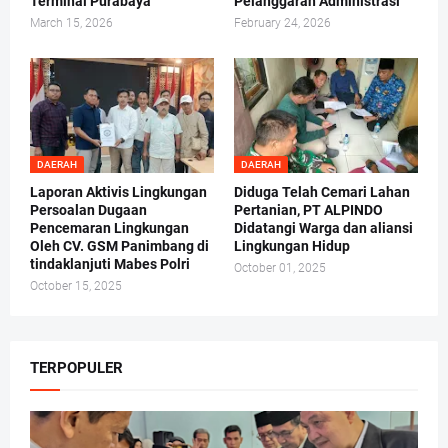
Terminal Purabaya
Pelanggaran Administrasi
March 15, 2026
February 24, 2026
DAERAH
DAERAH
Laporan Aktivis Lingkungan
Diduga Telah Cemari Lahan
Persoalan Dugaan
Pertanian, PT ALPINDO
Pencemaran Lingkungan
Didatangi Warga dan aliansi
Oleh CV. GSM Panimbang di
Lingkungan Hidup
tindaklanjuti Mabes Polri
October 01, 2025
October 15, 2025
TERPOPULER