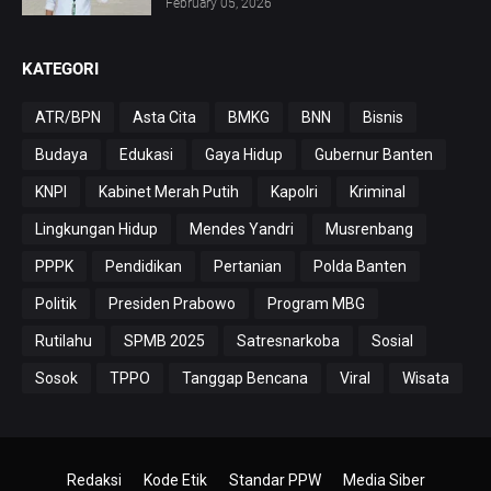
February 05, 2026
KATEGORI
ATR/BPN
Asta Cita
BMKG
BNN
Bisnis
Budaya
Edukasi
Gaya Hidup
Gubernur Banten
KNPI
Kabinet Merah Putih
Kapolri
Kriminal
Lingkungan Hidup
Mendes Yandri
Musrenbang
PPPK
Pendidikan
Pertanian
Polda Banten
Politik
Presiden Prabowo
Program MBG
Rutilahu
SPMB 2025
Satresnarkoba
Sosial
Sosok
TPPO
Tanggap Bencana
Viral
Wisata
Redaksi
Kode Etik
Standar PPW
Media Siber