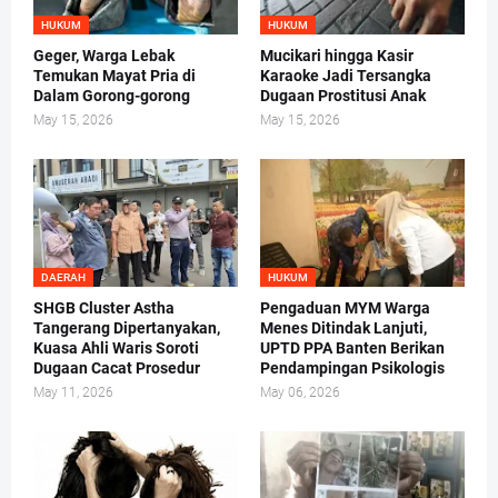
HUKUM
HUKUM
Geger, Warga Lebak
Mucikari hingga Kasir
Temukan Mayat Pria di
Karaoke Jadi Tersangka
Dalam Gorong-gorong
Dugaan Prostitusi Anak
May 15, 2026
May 15, 2026
DAERAH
HUKUM
SHGB Cluster Astha
Pengaduan MYM Warga
Tangerang Dipertanyakan,
Menes Ditindak Lanjuti,
Kuasa Ahli Waris Soroti
UPTD PPA Banten Berikan
Dugaan Cacat Prosedur
Pendampingan Psikologis
May 11, 2026
May 06, 2026