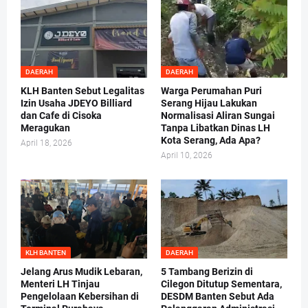
DAERAH
DAERAH
KLH Banten Sebut Legalitas
Warga Perumahan Puri
Izin Usaha JDEYO Billiard
Serang Hijau Lakukan
dan Cafe di Cisoka
Normalisasi Aliran Sungai
Meragukan
Tanpa Libatkan Dinas LH
Kota Serang, Ada Apa?
April 18, 2026
April 10, 2026
KLH BANTEN
DAERAH
Jelang Arus Mudik Lebaran,
5 Tambang Berizin di
Menteri LH Tinjau
Cilegon Ditutup Sementara,
Pengelolaan Kebersihan di
DESDM Banten Sebut Ada