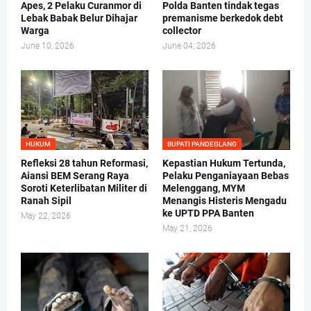
Apes, 2 Pelaku Curanmor di
Polda Banten tindak tegas
Lebak Babak Belur Dihajar
premanisme berkedok debt
Warga
collector
June 10, 2026
June 04, 2026
HUKUM
BUPATI PANDEGLANG
Refleksi 28 tahun Reformasi,
Kepastian Hukum Tertunda,
Aiansi BEM Serang Raya
Pelaku Penganiayaan Bebas
Soroti Keterlibatan Militer di
Melenggang, MYM
Ranah Sipil
Menangis Histeris Mengadu
ke UPTD PPA Banten
May 22, 2026
May 21, 2026