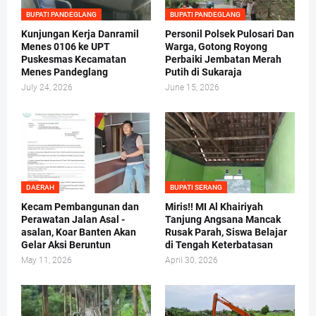
BUPATI PANDEGLANG
BUPATI PANDEGLANG
Kunjungan Kerja Danramil
Personil Polsek Pulosari Dan
Menes 0106 ke UPT
Warga, Gotong Royong
Puskesmas Kecamatan
Perbaiki Jembatan Merah
Menes Pandeglang
Putih di Sukaraja
July 24, 2026
June 15, 2026
DAERAH
BUPATI SERANG
Kecam Pembangunan dan
Miris!! MI Al Khairiyah
Perawatan Jalan Asal -
Tanjung Angsana Mancak
asalan, Koar Banten Akan
Rusak Parah, Siswa Belajar
Gelar Aksi Beruntun
di Tengah Keterbatasan
May 11, 2026
April 30, 2026