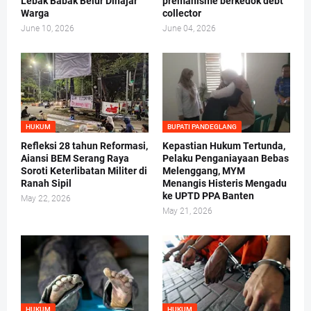
Lebak Babak Belur Dihajar
premanisme berkedok debt
Warga
collector
June 10, 2026
June 04, 2026
HUKUM
BUPATI PANDEGLANG
Refleksi 28 tahun Reformasi,
Kepastian Hukum Tertunda,
Aiansi BEM Serang Raya
Pelaku Penganiayaan Bebas
Soroti Keterlibatan Militer di
Melenggang, MYM
Ranah Sipil
Menangis Histeris Mengadu
ke UPTD PPA Banten
May 22, 2026
May 21, 2026
HUKUM
HUKUM