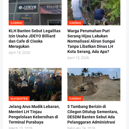
DAERAH
DAERAH
KLH Banten Sebut Legalitas
Warga Perumahan Puri
Izin Usaha JDEYO Billiard
Serang Hijau Lakukan
dan Cafe di Cisoka
Normalisasi Aliran Sungai
Meragukan
Tanpa Libatkan Dinas LH
Kota Serang, Ada Apa?
April 18, 2026
April 10, 2026
KLH BANTEN
DAERAH
Jelang Arus Mudik Lebaran,
5 Tambang Berizin di
Menteri LH Tinjau
Cilegon Ditutup Sementara,
Pengelolaan Kebersihan di
DESDM Banten Sebut Ada
Terminal Purabaya
Pelanggaran Administrasi
March 15, 2026
February 24, 2026