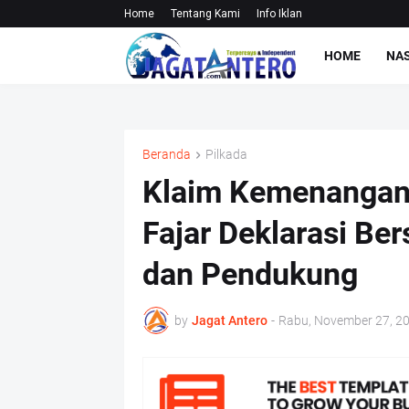
Home
Tentang Kami
Info Iklan
HOME
NA
Beranda
Pilkada
Klaim Kemenangan 
Fajar Deklarasi Be
dan Pendukung
by
Jagat Antero
-
Rabu, November 27, 2