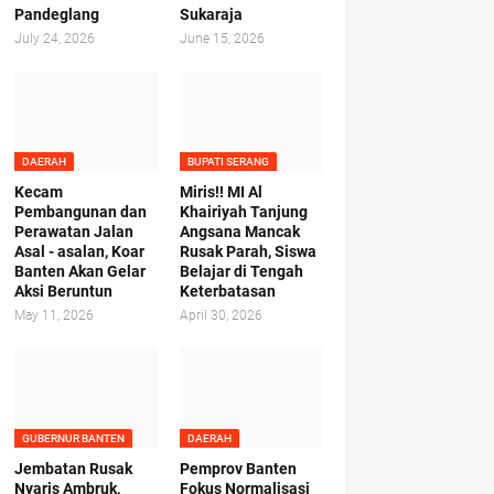
Pandeglang
Sukaraja
July 24, 2026
June 15, 2026
DAERAH
BUPATI SERANG
Kecam
Miris!! MI Al
Pembangunan dan
Khairiyah Tanjung
Perawatan Jalan
Angsana Mancak
Asal - asalan, Koar
Rusak Parah, Siswa
Banten Akan Gelar
Belajar di Tengah
Aksi Beruntun
Keterbatasan
May 11, 2026
April 30, 2026
GUBERNUR BANTEN
DAERAH
Jembatan Rusak
Pemprov Banten
Nyaris Ambruk,
Fokus Normalisasi