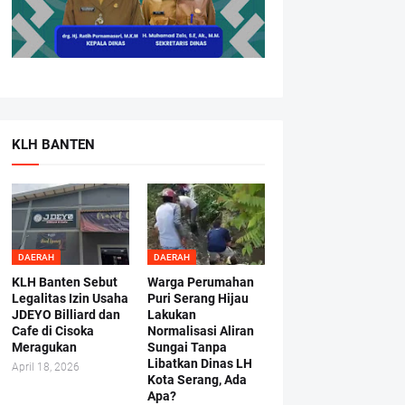
KLH BANTEN
DAERAH
DAERAH
KLH Banten Sebut
Warga Perumahan
Legalitas Izin Usaha
Puri Serang Hijau
JDEYO Billiard dan
Lakukan
Cafe di Cisoka
Normalisasi Aliran
Meragukan
Sungai Tanpa
Libatkan Dinas LH
April 18, 2026
Kota Serang, Ada
Apa?