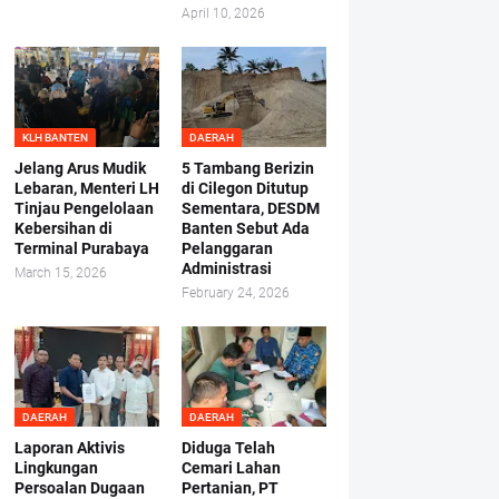
April 10, 2026
KLH BANTEN
DAERAH
Jelang Arus Mudik
5 Tambang Berizin
Lebaran, Menteri LH
di Cilegon Ditutup
Tinjau Pengelolaan
Sementara, DESDM
Kebersihan di
Banten Sebut Ada
Terminal Purabaya
Pelanggaran
Administrasi
March 15, 2026
February 24, 2026
DAERAH
DAERAH
Laporan Aktivis
Diduga Telah
Lingkungan
Cemari Lahan
Persoalan Dugaan
Pertanian, PT