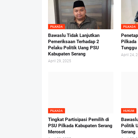
PILKADA
PILKADA
Bawaslu Tidak Lanjutkan
Penetap
Pemeriksaan Terhadap 2
Pilkada
Pelaku Politik Uang PSU
Tunggu
Kabupaten Serang
April 24, 
April 29, 2025
PILKADA
HUKUM
Tingkat Partisipasi Pemilih di
Bawaslu
PSU Pilkada Kabupaten Serang
Politik
Merosot
Serang