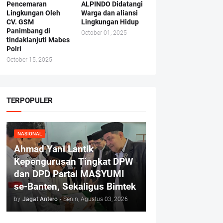
Pencemaran
ALPINDO Didatangi
Lingkungan Oleh
Warga dan aliansi
CV. GSM
Lingkungan Hidup
Panimbang di
October 01, 2025
tindaklanjuti Mabes
Polri
October 15, 2025
TERPOPULER
NASIONAL
Ahmad Yani Lantik
Kepengurusan Tingkat DPW
dan DPD Partai MASYUMI
se-Banten, Sekaligus Bimtek
by
Jagat Antero
-
Senin, Agustus 03, 2026