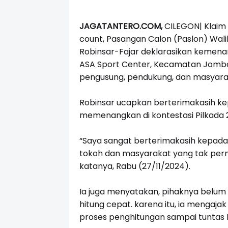
JAGATANTERO.COM,
CILEGON| Klaim 
count, P
asangan Calon (Paslon) Walik
Robinsar-Fajar deklarasikan kemen
ASA Sport Center, Kecamatan Jombang.
pengusung, pendukung, dan masyara
Robinsar ucapkan berterimakasih kep
memenangkan di kontestasi Pilkada 2
“Saya sangat berterimakasih kepada 
tokoh dan masyarakat yang tak pern
katanya, Rabu (27/11/2024).
Ia juga menyatakan, pihaknya belum
hitung cepat. karena itu, ia mengaj
proses penghitungan sampai tuntas 