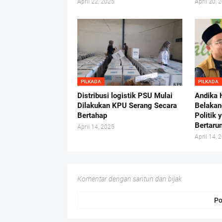
April 22, 2025
April 20, 
PILKADA
PILKADA
Distribusi logistik PSU Mulai
Andika 
Dilakukan KPU Serang Secara
Belakan
Bertahap
Politik 
Bertaru
April 14, 2025
April 14, 
Komentar dengan santun dan bijak
Po